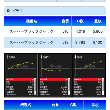
グラフ
機種名
台番
G数
差枚
スーパーブラックジャック
616
4,018
5,800
スーパーブラックジャック
618
3,793
9,100
機種名
台番
G数
差枚