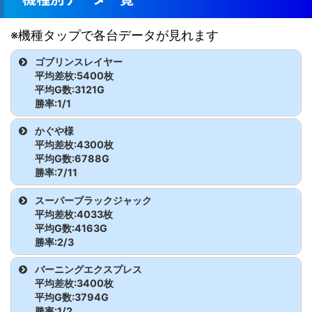
かぐや様
441
7,433
500
※機種タップで各台データが見れます
かぐや様
442
6,952
9,700
ゴブリンスレイヤー
平均差枚:5400枚
かぐや様
443
6,133
16,300
平均G数:3121G
勝率:1/1
かぐや様
444
6,823
-300
機種名
台番
G数
差枚
かぐや様
かぐや様
445
7,224
8,700
平均差枚:4300枚
ゴブリンスレイヤー
653
3,121
5,400
平均G数:6788G
かぐや様
446
6,848
14,300
勝率:7/11
機種名
台番
G数
差枚
スーパーブラックジャック
かぐや様
447
8,630
-4,600
平均差枚:4033枚
かぐや様
441
7,433
500
平均G数:4163G
かぐや様
448
7,215
-4,800
勝率:2/3
かぐや様
442
6,952
9,700
かぐや様
449
6,298
-2,500
機種名
台番
G数
差枚
バーニングエクスプレス
平均差枚:3400枚
かぐや様
443
6,133
16,300
かぐや様
450
6,778
300
スーパーブラックジャック
616
4,018
5,800
平均G数:3794G
勝率:1/2