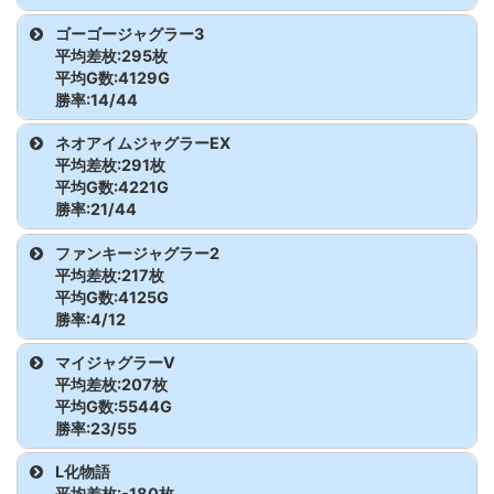
ヴァルヴレイヴ2
695
7,147
9,400
北斗の拳 転生2
466
5,319
-2,000
鉄拳6
626
5,237
-3,900
ニューキングハナハナV-30
871
7,504
800
機種名
台番
G数
差枚
新鬼武者3
491
2,334
-1,400
ゴーゴージャグラー3
ヴァルヴレイヴ2
696
6,029
-2,500
平均差枚:295枚
北斗の拳 転生2
467
5,712
-300
鉄拳6
627
5,066
-2,300
ニューキングハナハナV-30
872
7,351
2,700
ジャグラーガールズ
745
8,227
900
平均G数:4129G
新鬼武者3
492
4,434
7,100
勝率:14/44
ヴァルヴレイヴ2
697
8,126
-2,300
北斗の拳 転生2
468
5,632
-2,700
鉄拳6
628
3,929
1,700
ニューキングハナハナV-30
873
5,385
100
ジャグラーガールズ
746
2,965
400
新鬼武者3
493
5,422
900
機種名
台番
G数
差枚
ネオアイムジャグラーEX
ヴァルヴレイヴ2
698
7,801
4,500
北斗の拳 転生2
469
4,657
-2,800
平均差枚:291枚
鉄拳6
629
3,292
10,100
ニューキングハナハナV-30
874
1,714
-700
ジャグラーガールズ
747
3,719
-800
新鬼武者3
494
4,653
6,600
ゴーゴージャグラー3
751
3,371
-400
平均G数:4221G
ヴァルヴレイヴ2
699
6,737
-2,300
北斗の拳 転生2
470
4,817
12,300
勝率:21/44
鉄拳6
630
5,021
-2,700
ニューキングハナハナV-30
875
1,238
-700
ジャグラーガールズ
748
4,569
-300
新鬼武者3
495
4,071
8,800
ゴーゴージャグラー3
752
4,659
-1,200
機種名
台番
G数
差枚
ファンキージャグラー2
ヴァルヴレイヴ2
700
4,478
-1,800
北斗の拳 転生2
471
6,637
2,500
ニューキングハナハナV-30
876
3,122
500
平均差枚:217枚
ジャグラーガールズ
749
5,134
-200
新鬼武者3
496
3,587
18,500
ゴーゴージャグラー3
753
4,176
-300
ネオアイムジャグラーEX
795
7,377
0
平均G数:4125G
ヴァルヴレイヴ2
701
5,669
-600
北斗の拳 転生2
472
4,761
7,000
勝率:4/12
ニューキングハナハナV-30
877
7,346
2,000
ジャグラーガールズ
750
7,516
2,200
新鬼武者3
497
5,576
1,000
ゴーゴージャグラー3
754
4,330
-800
ネオアイムジャグラーEX
796
1,517
200
ヴァルヴレイヴ2
702
3,814
-2,900
北斗の拳 転生2
473
6,454
-300
機種名
台番
G数
差枚
マイジャグラーV
ニューキングハナハナV-30
878
8,612
1,800
新鬼武者3
498
5,110
6,700
平均差枚:207枚
ゴーゴージャグラー3
755
662
-200
ネオアイムジャグラーEX
797
2,137
-600
ヴァルヴレイヴ2
703
6,224
-500
北斗の拳 転生2
474
5,701
5,200
ファンキージャグラー2
714
8,379
2,600
平均G数:5544G
ニューキングハナハナV-30
879
3,559
-600
勝率:23/55
新鬼武者3
499
1,726
-1,200
ゴーゴージャグラー3
756
7,577
1,600
ネオアイムジャグラーEX
798
1,424
-400
ヴァルヴレイヴ2
704
3,760
-3,700
北斗の拳 転生2
475
3,749
-600
ファンキージャグラー2
715
2,103
-200
機種名
台番
G数
差枚
L化物語
ニューキングハナハナV-30
880
8,040
4,000
新鬼武者3
500
4,437
-800
ゴーゴージャグラー3
757
670
-200
平均差枚:-180枚