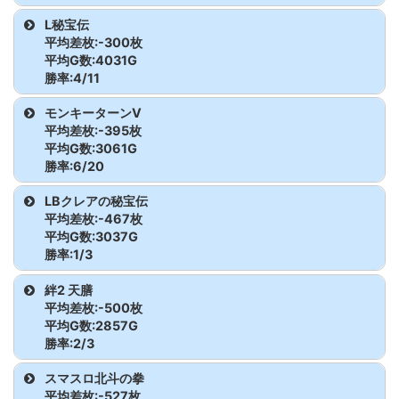
ネオアイムジャグラーEX
809
8,653
700
ミスタージャグラー
739
4,608
-600
東京喰種
588
3,831
-700
マイジャグラーV
893
8,316
1,100
機種名
台番
G数
差枚
L秘宝伝
モンキーターンV
511
1,184
-1,300
ゴーゴージャグラー3
768
5,345
-400
ネオアイムジャグラーEX
810
1,997
100
平均差枚:-300枚
ミスタージャグラー
740
5,846
-600
東京喰種
589
2,282
2,700
マイジャグラーV
894
5,833
-700
L沖ドキ!DUO アンコール
839
4,933
3,200
平均G数:4031G
モンキーターンV
512
2,340
-800
ゴーゴージャグラー3
769
2,469
-100
勝率:4/11
ネオアイムジャグラーEX
811
4,508
0
ミスタージャグラー
741
7,320
1,300
東京喰種
590
4,623
-4,900
マイジャグラーV
895
8,487
-1,900
L沖ドキ!DUO アンコール
840
3,354
-3,200
モンキーターンV
513
3,556
600
機種名
台番
G数
差枚
モンキーターンV
ゴーゴージャグラー3
770
2,150
-600
ネオアイムジャグラーEX
812
1,732
-600
ミスタージャグラー
742
5,390
600
平均差枚:-395枚
東京喰種
591
3,600
-3,200
マイジャグラーV
896
7,362
2,700
L沖ドキ!DUO アンコール
841
4,445
1,800
L秘宝伝
532
4,673
-1,500
平均G数:3061G
モンキーターンV
514
1,280
-1,300
ゴーゴージャグラー3
771
1,300
-1,100
ネオアイムジャグラーEX
813
6,932
2,400
ミスタージャグラー
743
883
-600
勝率:6/20
東京喰種
592
3,866
-2,500
マイジャグラーV
897
3,422
-900
L沖ドキ!DUO アンコール
842
4,617
1,200
L秘宝伝
533
3,935
4,500
モンキーターンV
515
2,578
-200
ゴーゴージャグラー3
772
6,943
-100
機種名
台番
G数
差枚
LBクレアの秘宝伝
ネオアイムジャグラーEX
814
1,585
-500
ミスタージャグラー
744
724
-300
東京喰種
593
2,871
3,800
マイジャグラーV
898
7,610
1,100
平均差枚:-467枚
L沖ドキ!DUO アンコール
843
5,230
-3,700
L秘宝伝
534
4,680
1,000
モンキーターンV
516
5,401
900
ゴーゴージャグラー3
773
3,353
-900
モンキーターンV
501
3,219
-3,700
平均G数:3037G
ネオアイムジャグラーEX
815
3,827
-400
東京喰種
594
3,441
-1,100
勝率:1/3
マイジャグラーV
899
5,300
-700
L沖ドキ!DUO アンコール
844
1,836
2,100
L秘宝伝
535
4,437
300
モンキーターンV
517
3,181
2,300
ゴーゴージャグラー3
774
2,461
-700
モンキーターンV
502
2,824
700
ネオアイムジャグラーEX
816
2,836
-800
機種名
台番
G数
差枚
絆2 天膳
東京喰種
595
5,189
-2,500
マイジャグラーV
900
3,707
-1,200
L沖ドキ!DUO アンコール
845
2,529
-700
平均差枚:-500枚
L秘宝伝
536
1,839
-1,900
モンキーターンV
518
3,959
-300
ゴーゴージャグラー3
775
5,229
-700
モンキーターンV
503
2,524
-1,800
ネオアイムジャグラーEX
817
5,446
200
LBクレアの秘宝伝
639
2,062
-500
平均G数:2857G
東京喰種
596
4,044
900
マイジャグラーV
901
7,051
400
L沖ドキ!DUO アンコール
846
593
200
勝率:2/3
L秘宝伝
537
4,866
-100
モンキーターンV
519
2,375
-1,200
ゴーゴージャグラー3
776
1,855
-1,000
モンキーターンV
504
4,439
3,400
ネオアイムジャグラーEX
818
3,699
400
LBクレアの秘宝伝
640
1,099
-1,300
東京喰種
597
4,952
-400
機種名
台番
G数
差枚
スマスロ北斗の拳
マイジャグラーV
902
6,590
300
L沖ドキ!DUO アンコール
847
1,748
100
L秘宝伝
538
4,270
-2,700
モンキーターンV
520
2,837
-1,600
ゴーゴージャグラー3
777
6,788
100
平均差枚:-527枚
モンキーターンV
505
3,928
-1,000