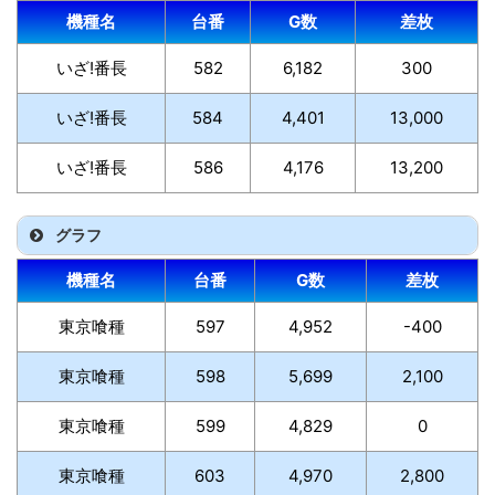
機種名
台番
G数
差枚
いざ!番長
582
6,182
300
いざ!番長
584
4,401
13,000
いざ!番長
586
4,176
13,200
グラフ
機種名
台番
G数
差枚
東京喰種
597
4,952
-400
東京喰種
598
5,699
2,100
東京喰種
599
4,829
0
東京喰種
603
4,970
2,800