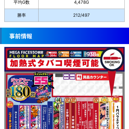
平均G数
4,478G
勝率
212/497
事前情報