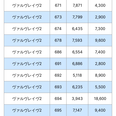
ヴァルヴレイヴ2
671
7,871
4,300
ヴァルヴレイヴ2
673
7,799
2,900
ヴァルヴレイヴ2
674
6,435
7,300
ヴァルヴレイヴ2
678
7,593
9,600
ヴァルヴレイヴ2
686
6,554
7,400
ヴァルヴレイヴ2
691
6,886
2,800
ヴァルヴレイヴ2
692
5,118
8,900
ヴァルヴレイヴ2
693
6,235
5,500
ヴァルヴレイヴ2
694
3,943
18,600
ヴァルヴレイヴ2
695
7,147
9,400