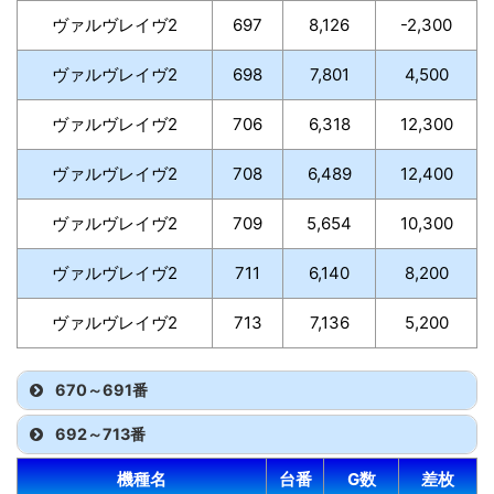
ヴァルヴレイヴ2
697
8,126
-2,300
ヴァルヴレイヴ2
698
7,801
4,500
ヴァルヴレイヴ2
706
6,318
12,300
ヴァルヴレイヴ2
708
6,489
12,400
ヴァルヴレイヴ2
709
5,654
10,300
ヴァルヴレイヴ2
711
6,140
8,200
ヴァルヴレイヴ2
713
7,136
5,200
670～691番
692～713番
機種名
台番
G数
差枚