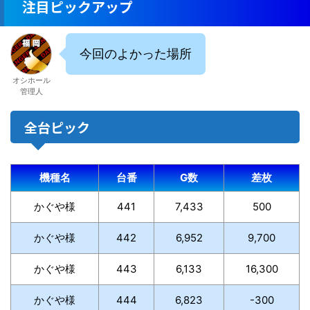
注目ピックアップ
今回のよかった場所
オシホール
管理人
全台ピック
機種名
台番
G数
差枚
かぐや様
441
7,433
500
かぐや様
442
6,952
9,700
かぐや様
443
6,133
16,300
かぐや様
444
6,823
-300