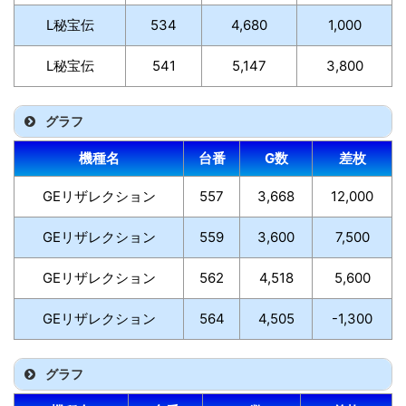
L秘宝伝
534
4,680
1,000
L秘宝伝
541
5,147
3,800
グラフ
機種名
台番
G数
差枚
GEリザレクション
557
3,668
12,000
GEリザレクション
559
3,600
7,500
GEリザレクション
562
4,518
5,600
GEリザレクション
564
4,505
-1,300
グラフ