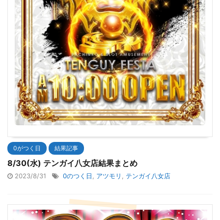
0がつく日
結果記事
8/30(水) テンガイ八女店結果まとめ
2023/8/31
0のつく日
,
アツモリ
,
テンガイ八女店