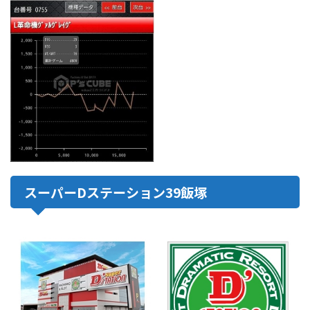
スーパーDステーション39飯塚