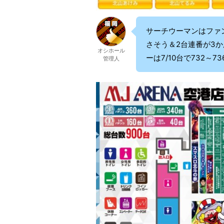
サーチウーマンはファ
さそう＆2台連番が3か
オシホール
ーは7/10台で732～7
管理人