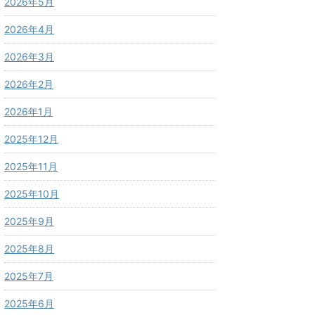
2026年5月
2026年4月
2026年3月
2026年2月
2026年1月
2025年12月
2025年11月
2025年10月
2025年9月
2025年8月
2025年7月
2025年6月