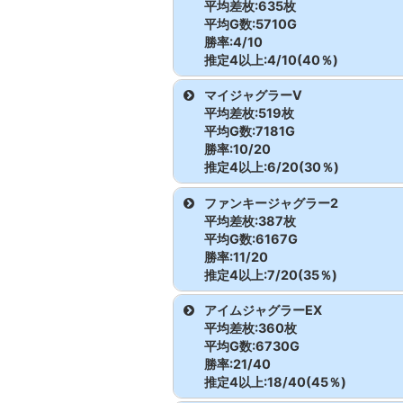
平均差枚:635枚
平均G数:5710G
勝率:4/10
推定4以上:4/10(40％)
マイジャグラーV
平均差枚:519枚
平均G数:7181G
勝率:10/20
推定4以上:6/20(30％)
ファンキージャグラー2
平均差枚:387枚
平均G数:6167G
勝率:11/20
推定4以上:7/20(35％)
アイムジャグラーEX
平均差枚:360枚
平均G数:6730G
勝率:21/40
推定4以上:18/40(45％)