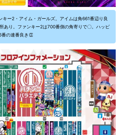
ンキー2・アイム・ガールズ。アイムは角661番辺り良
所あり。ファンキー2は700番側の角寄りで〇。ハッピ
36番の連番良き👏