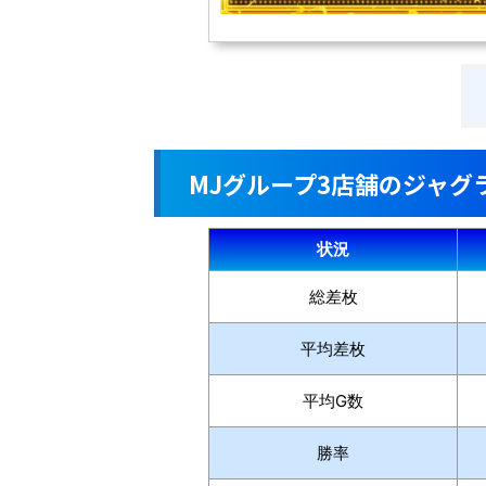
MJグループ3店舗のジャグ
状況
総差枚
平均差枚
平均G数
勝率