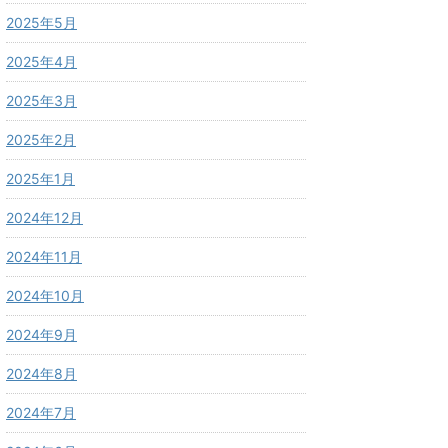
2025年5月
2025年4月
2025年3月
2025年2月
2025年1月
2024年12月
2024年11月
2024年10月
2024年9月
2024年8月
2024年7月