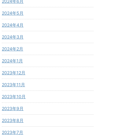
2024年6月
2024年5月
2024年4月
2024年3月
2024年2月
2024年1月
2023年12月
2023年11月
2023年10月
2023年9月
2023年8月
2023年7月