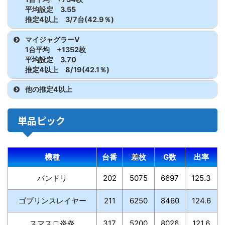
平均設定 3.55
推定4以上 3/7台(42.9％)
マイジャグラーV
1台平均 +1352枚
平均設定 3.70
推定4以上 8/19(42.1％)
他の推定4以上
単品ピック
機種
台番
差枚
G数
出率
バンドリ
202
5075
6697
125.3
ゴブリンスレイヤー
211
6250
8460
124.6
スマスロ炎炎
317
5200
8026
121.6