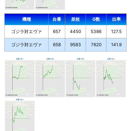
機種
台番
差枚
G数
出率
ゴジラ対エヴァ
657
4450
5386
127.5
ゴジラ対エヴァ
658
9583
7620
141.9