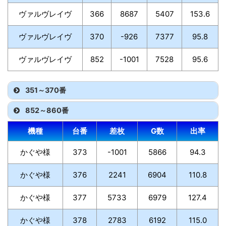
ヴァルヴレイヴ
366
8687
5407
153.6
ヴァルヴレイヴ
370
-926
7377
95.8
ヴァルヴレイヴ
852
-1001
7528
95.6
351～370番
852～860番
機種
台番
差枚
G数
出率
かぐや様
373
-1001
5866
94.3
かぐや様
376
2241
6904
110.8
かぐや様
377
5733
6979
127.4
かぐや様
378
2783
6192
115.0