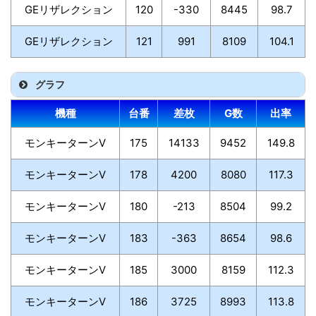
GEリザレクション
120
-330
8445
98.7
GEリザレクション
121
991
8109
104.1
グラフ
機種
台番
差枚
G数
出率
モンキーターンV
175
14133
9452
149.8
モンキーターンV
178
4200
8080
117.3
モンキーターンV
180
-213
8504
99.2
モンキーターンV
183
-363
8654
98.6
モンキーターンV
185
3000
8159
112.3
モンキーターンV
186
3725
8993
113.8