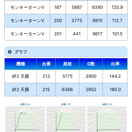
モンキーターンV
187
5887
9390
120.9
モンキーターンV
200
3775
9915
112.7
モンキーターンV
201
441
9617
101.5
グラフ
機種
台番
差枚
G数
出率
絆2 天膳
213
5175
3900
144.2
絆2 天膳
215
6366
2652
180.0