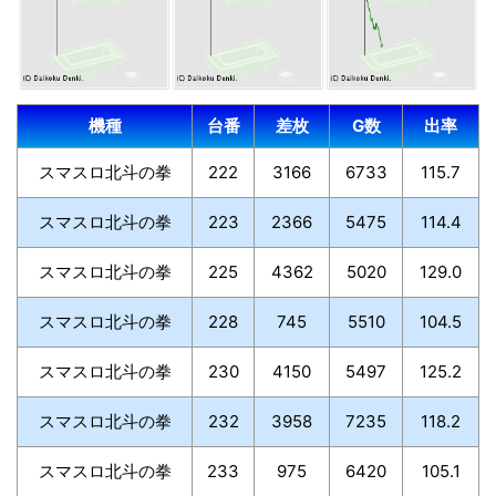
機種
台番
差枚
G数
出率
スマスロ北斗の拳
222
3166
6733
115.7
スマスロ北斗の拳
223
2366
5475
114.4
スマスロ北斗の拳
225
4362
5020
129.0
スマスロ北斗の拳
228
745
5510
104.5
スマスロ北斗の拳
230
4150
5497
125.2
スマスロ北斗の拳
232
3958
7235
118.2
スマスロ北斗の拳
233
975
6420
105.1