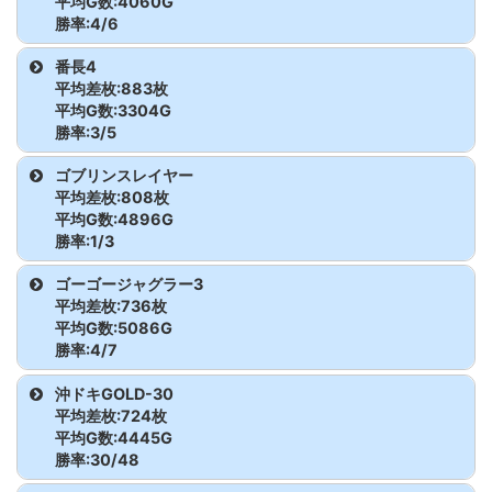
ヴァルヴレイ
351
466枚
6946G
102.2
平均G数:4060G
モンキーターン
188
3066枚
8952G
111.4
マイジャグラー
571
3591枚
7973G
115.0
拳
勝率:4/6
ヴ
GEリザレクショ
121
991枚
8109G
104.1
V
アイムジャグラー
151
-821
2864
90.4
V
新・必殺仕置人 回
315
2391
7689G
110.4
ン
EX
機種
台番
差枚
G数
出率
番長4
胴
枚
スマスロ北斗の
236
-2109枚
6902G
89.8
ヴァルヴレイ
352
1983枚
4966G
113.3
モンキーターン
200
3775枚
9915G
112.7
マイジャグラー
572
2775枚
6366G
114.5
平均差枚:883枚
拳
ヴ
V
ファンキージャグ
152
-146
6887
99.3
バンドリ
202
5075枚
6697G
125.3
平均G数:3304G
V
勝率:3/5
ラー2
スマスロ北斗の
237
6550枚
4551G
148.0
ヴァルヴレイ
353
-809枚
3165G
91.5
モンキーターン
201
441枚
9617G
101.5
バンドリ
203
320枚
3029G
103.5
マイジャグラー
573
375枚
5430G
102.3
機種
台番
差枚
G数
出率
拳
ゴブリンスレイヤー
ヴ
V
ファンキージャグ
153
1533
5902
108.7
V
平均差枚:808枚
バンドリ
205
2300枚
3588G
121.4
ラー2
番長4
285
-1480枚
2398G
79.4
平均G数:4896G
スマスロ北斗の
238
2825枚
4152G
122.7
ヴァルヴレイ
355
-530枚
3603G
95.1
マイジャグラー
575
-305枚
3541G
97.1
勝率:1/3
拳
ヴ
バンドリ
206
641枚
6850G
103.1
ファンキージャグ
155
-1275
2299
81.5
V
番長4
286
-517枚
3718G
95.4
機種
台番
差枚
G数
出率
ゴーゴージャグラー3
ラー2
スマスロ北斗の
250
2166枚
6490G
111.1
ヴァルヴレイ
356
-2500枚
6111G
86.4
平均差枚:736枚
バンドリ
207
-813枚
2071G
86.9
マイジャグラー
576
-842枚
5016G
94.4
番長4
287
4075枚
5274G
125.8
拳
ゴブリンスレイ
210
-2434
4788G
83.1
平均G数:5086G
ヴ
ファンキージャグ
156
-1005
7054
95.3
V
勝率:4/7
ヤー
枚
バンドリ
208
-851枚
2125G
86.7
ラー2
番長4
288
1641枚
2128G
125.7
スマスロ北斗の
251
2175枚
5942G
112.2
ヴァルヴレイ
357
-771枚
2946G
91.3
マイジャグラー
577
2725枚
7510G
112.1
機種
台番
差枚
G数
出率
沖ドキGOLD-30
拳
ゴブリンスレイ
211
6250枚
8460G
124.6
ヴ
ファンキージャグ
157
-382
1775
92.8
V
平均差枚:724枚
番長4
300
695枚
3000G
107.7
ヤー
ゴーゴージャグラ
163
1845
5211G
111.8
平均G数:4445G
ラー2
スマスロ北斗の
252
2808枚
6575G
114.2
ヴァルヴレイ
358
6333枚
5904G
135.8
勝率:30/48
ー3
枚
マイジャグラー
578
1116枚
5269G
107.1
拳
ゴブリンスレイ
212
-1392
1440G
67.8
ヴ
ファンキージャグ
158
-575
4442
95.7
V