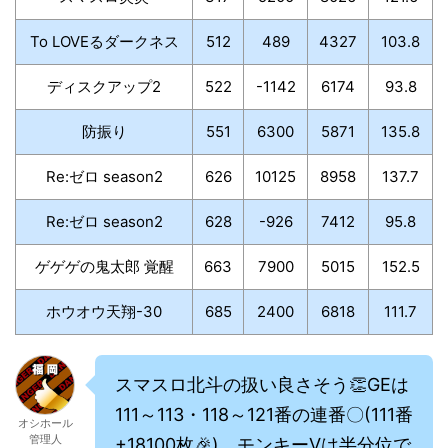
To LOVEるダークネス
512
489
4327
103.8
ディスクアップ2
522
-1142
6174
93.8
防振り
551
6300
5871
135.8
Re:ゼロ season2
626
10125
8958
137.7
Re:ゼロ season2
628
-926
7412
95.8
ゲゲゲの鬼太郎 覚醒
663
7900
5015
152.5
ホウオウ天翔-30
685
2400
6818
111.7
スマスロ北斗の扱い良さそう👏GEは
111～113・118～121番の連番〇(111番
オシホール
管理人
+18100枚🎉)。モンキーⅤは半分位で