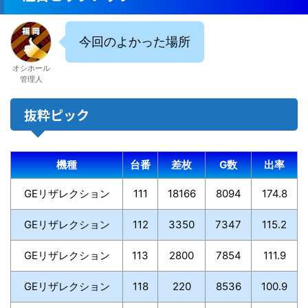
今回のよかった場所
オシホール
管理人
抜粋ピック
機種
台番
差枚
G数
出率
GEリザレクション
111
18166
8094
174.8
GEリザレクション
112
3350
7347
115.2
GEリザレクション
113
2800
7854
111.9
GEリザレクション
118
220
8536
100.9