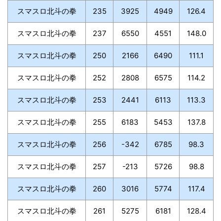
スマスロ北斗の拳
235
3925
4949
126.4
スマスロ北斗の拳
237
6550
4551
148.0
スマスロ北斗の拳
250
2166
6490
111.1
スマスロ北斗の拳
252
2808
6575
114.2
スマスロ北斗の拳
253
2441
6113
113.3
スマスロ北斗の拳
255
6183
5453
137.8
スマスロ北斗の拳
256
-342
6785
98.3
スマスロ北斗の拳
257
-213
5726
98.8
スマスロ北斗の拳
260
3016
5774
117.4
スマスロ北斗の拳
261
5275
6181
128.4