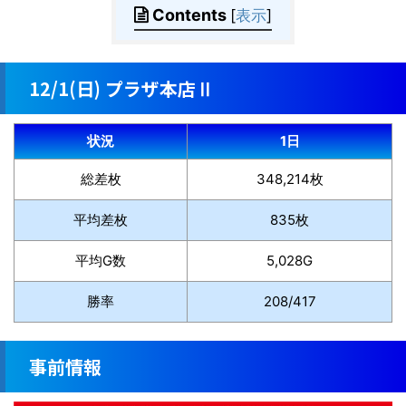
Contents
[
表示
]
12/1(日) プラザ本店Ⅱ
状況
1日
総差枚
348,214枚
平均差枚
835枚
平均G数
5,028G
勝率
208/417
事前情報