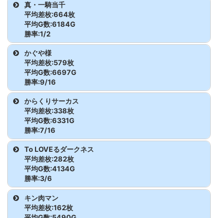
機種
台番
差枚
G数
出率
真・一騎当千
ヤー
枚
ゴーゴージャグラ
165
2691
8966G
110.0
ラー2
平均差枚:664枚
スマスロ北斗の
253
2441枚
6113G
113.3
ヴァルヴレイ
360
-2209枚
2914G
74.7
ー3
枚
マイジャグラー
580
2183枚
7771G
109.4
沖ドキGOLD-
708
-3042
5324G
81.0
平均G数:6184G
拳
ヴ
ファンキージャグ
160
8
2757
100.1
V
勝率:1/2
30
枚
ゴーゴージャグラ
166
-767
1476G
82.7
ラー2
スマスロ北斗の
255
6183枚
5453G
137.8
ヴァルヴレイ
361
-4463枚
7230G
79.4
機種
台番
差枚
G数
出率
かぐや様
ー3
枚
マイジャグラー
581
1237枚
6979G
105.9
沖ドキGOLD-
710
1512枚
4236G
111.9
拳
ヴ
平均差枚:579枚
ファンキージャグ
161
2008
8367
108.0
V
30
真・一騎当千
275
-2809枚
4490G
79.1
平均G数:6697G
ゴーゴージャグラ
167
-321
5669G
98.1
ラー2
勝率:9/16
スマスロ北斗の
256
-342枚
6785G
98.3
ヴァルヴレイ
362
5816枚
6500G
129.8
ー3
枚
マイジャグラー
582
1091枚
7067G
105.1
沖ドキGOLD-
711
1308枚
4196G
110.4
真・一騎当千
276
4137枚
7878G
117.5
拳
ヴ
ファンキージャグ
162
-757
1648
84.7
機種
台番
差枚
G数
出率
V
からくりサーカス
30
ゴーゴージャグラ
168
1070
4632G
107.7
ラー2
平均差枚:338枚
スマスロ北斗の
257
-213枚
5726G
98.8
ヴァルヴレイ
363
-634枚
1244G
83.0
かぐや様
371
-175枚
5738G
99.0
平均G数:6331G
ー3
枚
マイジャグラー
583
4475枚
8156G
118.3
沖ドキGOLD-
712
2408枚
4066G
119.7
拳
ヴ
勝率:7/16
ゴーゴージャグラ
163
1845
5211
111.8
V
30
かぐや様
372
700枚
6424G
103.6
ゴーゴージャグラ
170
-644
1314G
83.7
ー3
機種
台番
差枚
G数
出率
スマスロ北斗の
To LOVEるダークネス
258
-146枚
4129G
98.8
ヴァルヴレイ
365
9145枚
4480G
168.0
ー3
枚
マイジャグラー
585
1925枚
5713G
111.2
沖ドキGOLD-
713
108枚
5023G
100.7
平均差枚:282枚
拳
ヴ
かぐや様
373
-1001枚
5866G
94.3
ゴーゴージャグラ
165
2691
8966
110.0
V
からくりサーカ
321
-5975
7349G
72.9
平均G数:4134G
30
ゴーゴージャグラ
171
1275
8331G
105.1
ー3
勝率:3/6
ス
枚
スマスロ北斗の
260
3016枚
5774G
117.4
ヴァルヴレイ
366
8687枚
5407G
153.6
かぐや様
375
-1709枚
6465G
91.2
ー3
枚
マイジャグラー
586
-1230
7090G
94.2
沖ドキGOLD-
715
3191枚
5352G
119.9
拳
機種
台番
差枚
G数
出率
ヴ
キン肉マン
ゴーゴージャグラ
166
-767
1476
82.7
V
枚
からくりサーカ
322
10200
5296G
164.2
30
平均差枚:162枚
かぐや様
376
2241枚
6904G
110.8
ー3
ス
枚
To LOVEるダーク
スマスロ北斗の
261
512
5275枚
489枚
4327G
6181G
128.4
103.8
平均G数:5490G