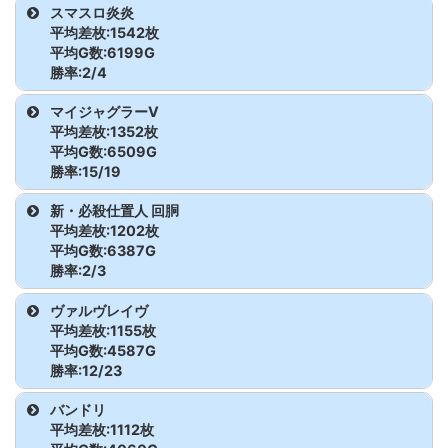
機種
台番
差枚
G数
出率
スマスロ炎炎
ン
EX
スマスロ北斗の
227
-675枚
7762G
97.1
平均差枚:1542枚
モンキーターン
181
5900枚
8407G
123.4
モンハンライズ
621
17662枚
9640G
161.1
炎炎ノ消防隊
560
1820枚
1392G
143.6
平均G数:6199G
拳
GEリザレクショ
113
2800枚
7854G
111.9
V
アイムジャグラー
133
-1059
2467
85.7
勝率:2/4
ン
モンハンライズ
622
-325枚
9319G
98.8
EX
炎炎ノ消防隊
561
4012枚
3642G
136.7
スマスロ北斗の
228
745枚
5510G
104.5
モンキーターン
182
-1009枚
7525G
95.5
機種
台番
差枚
G数
出率
マイジャグラーV
拳
GEリザレクショ
115
-1334
7411G
94.0
V
平均差枚:1352枚
モンハンライズ
623
875枚
8653G
103.4
アイムジャグラー
135
-494
2272
92.8
炎炎ノ消防隊
562
779枚
5356G
104.8
スマスロ炎炎
316
-1609枚
5660G
90.5
平均G数:6509G
ン
枚
EX
スマスロ北斗の
230
4150枚
5497G
125.2
勝率:15/19
モンキーターン
183
-363枚
8654G
98.6
モンハンライズ
625
-1984枚
8271G
92.0
炎炎ノ消防隊
563
-196枚
3428G
98.1
拳
スマスロ炎炎
317
5200枚
8026G
121.6
GEリザレクショ
116
1025枚
8110G
104.2
V
アイムジャグラー
136
-1325
2707
83.7
機種
台番
差枚
G数
出率
新・必殺仕置人 回胴
ン
EX
平均差枚:1202枚
スマスロ北斗の
231
3025枚
5955G
116.9
スマスロ炎炎
318
-1059枚
1723G
79.5
モンキーターン
185
3000枚
8159G
112.3
マイジャグラー
567
3608枚
8032G
115.0
平均G数:6387G
拳
GEリザレクショ
117
-4325
5822G
75.2
V
アイムジャグラー
137
968
5564
105.8
勝率:2/3
V
スマスロ炎炎
320
3637枚
9387G
112.9
ン
枚
EX
スマスロ北斗の
232
3958枚
7235G
118.2
機種
台番
差枚
G数
出率
ヴァルヴレイヴ
モンキーターン
186
3725枚
8993G
113.8
マイジャグラー
568
-1188枚
3776G
89.5
拳
平均差枚:1155枚
GEリザレクショ
118
220枚
8536G
100.9
V
アイムジャグラー
138
-269
5430
98.3
V
新・必殺仕置人 回
312
2191
4491G
116.3
平均G数:4587G
ン
EX
勝率:12/23
胴
枚
スマスロ北斗の
233
975枚
6420G
105.1
モンキーターン
187
5887枚
9390G
120.9
マイジャグラー
570
1062枚
6173G
105.7
拳
GEリザレクショ
120
-330枚
8445G
98.7
機種
台番
差枚
G数
出率
V
アイムジャグラー
150
1016
5770
105.9
バンドリ
V
新・必殺仕置人 回
313
-976
6982G
95.3
ン
平均差枚:1112枚
EX
胴
枚
スマスロ北斗の
235
3925枚
4949G
126.4