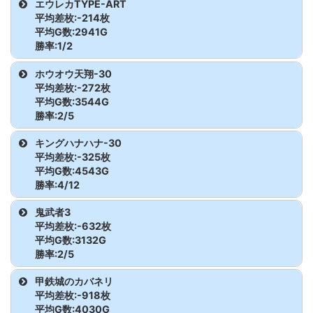
からくりサーカ
331
2300枚
9263G
108.3
機種
台番
差枚
G数
出率
30
エウレカTYPE-ART
ーEX
ファンキージャグ
153
1533
5902G
108.7
沖ドキ!BLACK
707
-559枚
5322G
96.5
かぐや様
500
275枚
6227G
101.5
ス
平均差枚:-214枚
スマスロ北斗の
270
1670枚
5690G
109.8
ヴァルヴレイ
857
375枚
3125G
104.0
モンキーターンV
177
-1434
4016
88.1
ラー2
枚
新ハナビ
531
20枚
6010G
100.1
平均G数:2941G
沖ドキGOLD-
725
2612枚
4801G
118.1
アイムジャグラ
126
516枚
3925G
104.4
拳
ヴ
沖ドキ!BLACK
778
-2067枚
5279G
86.9
勝率:1/2
からくりサーカ
332
2750枚
6756G
113.6
30
ーEX
モンキーターンV
178
4200
8080
117.3
ファンキージャグ
155
-1275
2299G
81.5
新ハナビ
532
-221枚
2388G
96.9
ス
スマスロ北斗の
271
-3434
6890G
83.4
機種
台番
差枚
G数
出率
ヴァルヴレイ
ホウオウ天翔-30
858
404枚
3059G
104.4
沖ドキ!BLACK
780
-3551枚
4526G
73.8
ラー2
枚
沖ドキGOLD-
726
1875枚
3228G
119.4
アイムジャグラ
127
-846
2085G
86.5
拳
枚
平均差枚:-272枚
モンキーターンV
180
-213
8504
99.2
ヴ
新ハナビ
533
-190枚
2368G
97.3
からくりサーカ
333
620枚
6903G
103.0
30
エウレカTYPE-
565
462枚
4523G
103.4
平均G数:3544G
ーEX
枚
沖ドキ!BLACK
781
741枚
5618G
104.4
ファンキージャグ
156
-1005
7054G
95.3
ス
勝率:2/5
ART
モンキーターンV
181
5900
8407
123.4
ヴァルヴレイ
860
-478枚
4529G
96.5
ラー2
枚
新ハナビ
535
-159枚
4161G
98.7
沖ドキGOLD-
727
-884枚
3985G
92.6
アイムジャグラ
128
841枚
4020G
107.0
沖ドキ!BLACK
782
3716枚
4869G
125.4
ヴ
機種
台番
差枚
G数
出率
キングハナハナ-30
からくりサーカ
335
-2384
6494G
87.8
30
エウレカTYPE-
566
-890
1359G
78.2
ーEX
モンキーターンV
182
-1009
7525
95.5
ファンキージャグ
157
-382
1775G
92.8
平均差枚:-325枚
ス
枚
ART
枚
沖ドキ!BLACK
783
1850枚
4329G
114.2
ホウオウ天
683
-2584
3627G
76.3
平均G数:4543G
ラー2
枚
沖ドキGOLD-
728
-84枚
4471G
99.4
アイムジャグラ
130
1350
4577G
109.8
モンキーターンV
183
-363
8654
98.6
勝率:4/12
翔-30
枚
からくりサーカ
336
6566枚
9061G
124.2
30
ーEX
枚
沖ドキ!BLACK
785
-2067枚
5082G
86.4
ファンキージャグ
158
-575
4442G
95.7
機種
台番
差枚
G数
出率
ス
鬼武者3
モンキーターンV
185
3000
8159
112.3
ホウオウ天
685
2400枚
6818G
111.7
ラー2
枚
平均差枚:-632枚
沖ドキGOLD-
730
758枚
3995G
106.3
アイムジャグラ
131
-571枚
7064G
97.3
沖ドキ!BLACK
786
4000枚
5275G
125.3
翔-30
キングハナハ
668
-667枚
4339G
94.9
平均G数:3132G
からくりサーカ
337
-21枚
6948G
99.9
30
モンキーターンV
186
3725
8993
113.8
ーEX
ファンキージャグ
160
8枚
2757G
100.1
勝率:2/5
ナ-30
ス
沖ドキ!BLACK
787
508枚
5187G
103.3
ホウオウ天
686
-584枚
1969G
90.1
ラー2
沖ドキGOLD-
731
2016枚
4676G
114.4
モンキーターンV
187
5887
9390
120.9
アイムジャグラ
132
-94枚
3434G
99.1
機種
台番
差枚
G数
出率
甲鉄城のカバネリ
翔-30
キングハナハ
670
1391枚
6298G
107.4
からくりサーカ
338
-3409
5293G
78.5
30
沖ドキ!BLACK
788
5300枚
4490G
139.3
ーEX
平均差枚:-918枚
ファンキージャグ
161
2008
8367G
108.0
ナ-30
ス
枚
鬼武者3
301
-1734枚
4999G
88.4
平均G数:4030G
モンキーターンV
188
3066
8952
111.4