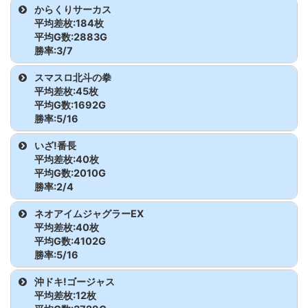
機種名
台番
G数
差枚
東京喰種
505
6,463
-3,000
からくりサーカス
マイジャグラーV
570
6,577
-1,745
平均差枚:184枚
沖ドキ!GOLD
856
2,149
-1,303
モンキーターンV
336
2,667
-594
平均G数:2883G
東京喰種
506
4,241
-628
マイジャグラーV
571
4,106
-1,140
勝率:3/7
沖ドキ!GOLD
857
1,921
-559
モンキーターンV
337
8,122
2,279
東京喰種
507
8,765
-2,140
マイジャグラーV
572
8,097
3,348
機種名
台番
G数
差枚
スマスロ北斗の拳
平均差枚:45枚
沖ドキ!GOLD
858
2,172
3,488
モンキーターンV
338
5,899
-163
GEリザレクション
508
1,320
267
マイジャグラーV
573
7,603
1,697
からくりサーカス
818
1,283
-407
平均G数:1692G
勝率:5/16
沖ドキ!GOLD
860
2,209
674
モンキーターンV
350
7,279
244
GEリザレクション
510
1,908
372
マイジャグラーV
575
8,556
5,581
からくりサーカス
820
3,129
1,488
機種名
台番
G数
差枚
いざ!番長
沖ドキ!GOLD
861
617
1,511
平均差枚:40枚
モンキーターンV
351
561
-582
GEリザレクション
511
4,063
3,348
マイジャグラーV
576
7,061
-884
からくりサーカス
821
2,121
-1,373
スマスロ北斗の拳
736
929
709
平均G数:2010G
沖ドキ!GOLD
862
2,102
139
勝率:2/4
モンキーターンV
352
8,917
8,139
GEリザレクション
512
1,622
-1,698
マイジャグラーV
577
6,396
1,906
からくりサーカス
822
3,794
-2,373
スマスロ北斗の拳
737
2,071
-221
機種名
台番
G数
差枚
ネオアイムジャグラーEX
沖ドキ!GOLD
863
3,006
-326
モンキーターンV
353
726
-152
GEリザレクション
513
6,505
3,953
平均差枚:40枚
からくりサーカス
823
3,832
139
スマスロ北斗の拳
738
814
-24
いざ!番長
555
4,537
1,488
平均G数:4102G
モンキーターンV
355
3,285
-1,163
勝率:5/16
GEリザレクション
515
3,337
-1,117
からくりサーカス
825
4,087
-1,349
スマスロ北斗の拳
750
1,436
-140
いざ!番長
556
1,429
-861
機種名
台番
G数
差枚
沖ドキ!ゴージャス
モンキーターンV
356
1,900
-303
絶対衝激Ⅳ
516
524
-466
からくりサーカス
826
1,938
5,162
平均差枚:12枚
スマスロ北斗の拳
751
1,753
406
いざ!番長
557
698
-710