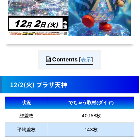
Contents
[
表示
]
12/2(火) プラザ天神
状況
でちゃう取材(ダイヤ)
総差枚
40,158枚
平均差枚
143枚