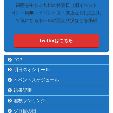
福岡を中心に九州の特定日（旧イベント
アイムジャグラーEX
707
2,124
-838
日）・周年・イベント系・来店などに注目し
て気になるホールの設定状況などを掲載
アイムジャグラーEX
708
1,860
-1,187
アイムジャグラーEX
710
5,748
104
twitterはこちら
アイムジャグラーEX
711
3,580
-1,349
アイムジャグラーEX
712
3,422
-873
TOP
アイムジャグラーEX
713
2,712
-628
明日のオシホール
アイムジャグラーEX
715
5,023
139
イベントスケジュール
アイムジャグラーEX
716
3,422
116
結果記事
差枚ランキング
アイムジャグラーEX
717
4,272
-1,559
ゾロ目の日
アイムジャグラーEX
718
826
-756