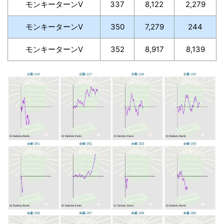
モンキーターンV
337
8,122
2,279
モンキーターンV
350
7,279
244
モンキーターンV
352
8,917
8,139