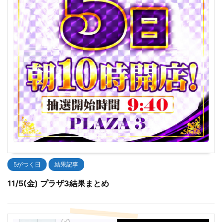
ミスタージャグラー
600
1,605
-442
ミスタージャグラー
601
6,031
3,302
ハッピージャグラーVⅢ
602
4,975
441
ハッピージャグラーVⅢ
603
1,225
-466
ハッピージャグラーVⅢ
605
1,775
-907
ハッピージャグラーVⅢ
606
7,754
1,232
ハッピージャグラーVⅢ
607
4,760
-919
5がつく日
結果記事
ジャグラーガールズ
608
881
-431
11/5(金) プラザ3結果まとめ
ジャグラーガールズ
610
5,141
-1,210
ジャグラーガールズ
611
1,024
313