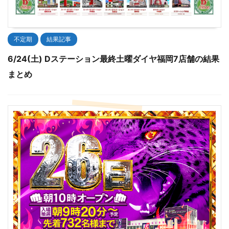
ネオアイムジャグラーEX
660
5,538
860
ネオアイムジャグラーEX
661
5,643
697
不定期
結果記事
6/24(土) Dステーション最終土曜ダイヤ福岡7店舗の結果
ネオアイムジャグラーEX
662
1,493
-780
まとめ
ネオアイムジャグラーEX
663
7,834
1,906
ネオアイムジャグラーEX
665
6,601
1,720
ネオアイムジャグラーEX
666
1,597
-721
ネオアイムジャグラーEX
667
3,623
0
ネオアイムジャグラーEX
668
1,784
-745
ネオアイムジャグラーEX
670
5,304
-442
アイムジャグラーEX
671
6,056
1,232