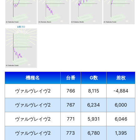
機種名
台番
G数
差枚
ヴァルヴレイヴ2
766
8,115
-4,884
ヴァルヴレイヴ2
767
6,234
6,000
ヴァルヴレイヴ2
771
5,931
6,046
ヴァルヴレイヴ2
773
6,780
1,395