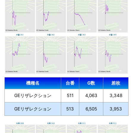
機種名
台番
G数
差枚
GEリザレクション
511
4,063
3,348
GEリザレクション
513
6,505
3,953