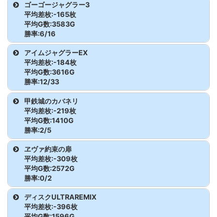
ネオアイムジャグラーEX
663
7,834
1,906
機種名
台番
G数
差枚
ゴーゴージャグラー3
沖ドキ!ゴージャス
875
3,803
-94
ダリフラ
530
3,477
5,093
スマスロ北斗の拳
765
2,066
-291
平均差枚:-165枚
ハッピージャグラーVⅢ
607
4,760
-919
ジャグラーガールズ
611
1,024
313
ネオアイムジャグラーEX
665
6,601
1,720
マギアレコード
382
1,540
58
平均G数:3583G
ダリフラ
531
427
581
勝率:6/16
ジャグラーガールズ
612
5,278
697
ネオアイムジャグラーEX
666
1,597
-721
マギアレコード
383
1,635
-791
機種名
台番
G数
差枚
スーパーブラックジャック
532
7,719
14,139
アイムジャグラーEX
平均差枚:-184枚
ジャグラーガールズ
613
1,413
-884
ネオアイムジャグラーEX
667
3,623
0
マギアレコード
385
6,916
5,116
ゴーゴージャグラー3
621
2,061
-256
平均G数:3616G
スーパーブラックジャック
533
1,471
-710
勝率:12/33
ジャグラーガールズ
615
813
-489
ネオアイムジャグラーEX
668
1,784
-745
マギアレコード
386
5,254
-2,512
ゴーゴージャグラー3
622
1,791
-1,233
スーパーブラックジャック
535
3,121
-1,582
機種名
台番
G数
差枚
甲鉄城のカバネリ
ジャグラーガールズ
616
5,231
720
ネオアイムジャグラーEX
670
5,304
-442
平均差枚:-219枚
マギアレコード
387
185
-152
ゴーゴージャグラー3
623
6,238
604
スーパーブラックジャック
536
5,712
4,255
アイムジャグラーEX
671
6,056
1,232
平均G数:1410G
ジャグラーガールズ
617
852
-314
勝率:2/5
マギアレコード
388
5,310
-2,652
ゴーゴージャグラー3
625
2,884
-280
スーパーブラックジャック
537
2,746
-814
アイムジャグラーEX
672
3,254
-384
機種名
台番
G数
差枚
ヱヴァ約束の扉
ジャグラーガールズ
618
1,161
-419
平均差枚:-309枚
ゴーゴージャグラー3
626
1,449
-931
東京リベンジャーズ
538
4,421
8,255
アイムジャグラーEX
673
4,326
-407
甲鉄城のカバネリ
827
2,314
-512
平均G数:2572G
ジャグラーガールズ
620
7,063
674
勝率:0/2
ゴーゴージャグラー3
627
5,731
360
東京リベンジャーズ
550
3,701
-2,419
アイムジャグラーEX
675
3,114
-407
甲鉄城のカバネリ
828
1,365
639
機種名
台番
G数
差枚
ディスクULTRAREMIX
ゴーゴージャグラー3
628
2,344
-210
東京リベンジャーズ
551
4,722
1,232
平均差枚:-396枚
アイムジャグラーEX
676
7,588
1,348
甲鉄城のカバネリ
830
1,578
-1,280
ヱヴァ約束の扉
833
4,036
-94
平均G数:1596G