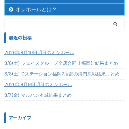
オシホールとは？
アイムジャグラーEX
720
4,936
720
アイムジャグラーEX
721
2,343
-1,442
最近の投稿
ファンキージャグラー2
722
2,179
-431
ファンキージャグラー2
723
1,215
-396
2026年8月10日明日のオシホール
8/8(土) フェイスグループ全店合同【福岡】結果まとめ
ファンキージャグラー2
725
6,452
-791
8/8(土) Dステーション福岡7店舗の海門決戦結果まとめ
ファンキージャグラー2
726
1,360
-814
2026年8月9日明日のオシホール
ファンキージャグラー2
727
925
-442
8/7(金) マルハン本城結果まとめ
ファンキージャグラー2
728
1,717
-1,233
ウルトラミラクルジャグラ
730
4,527
232
アーカイブ
ー