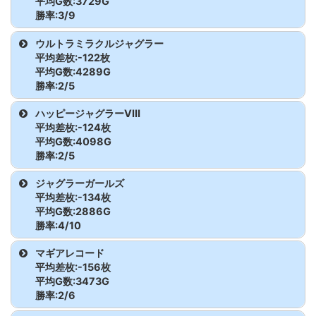
ネオアイムジャグラーEX
651
3,464
-1,559
平均G数:3729G
モンキーターンV
357
3,083
0
絶対衝激Ⅳ
517
1,256
-396
勝率:3/9
スマスロ北斗の拳
752
1,171
-187
いざ!番長
558
1,374
244
ネオアイムジャグラーEX
652
2,575
-163
モンキーターンV
358
5,986
-4,605
機種名
台番
G数
差枚
絶対衝激Ⅳ
518
323
-396
ウルトラミラクルジャグラー
スマスロ北斗の拳
753
1,409
0
平均差枚:-122枚
ネオアイムジャグラーEX
653
5,041
-268
モンキーターンV
360
1,588
255
沖ドキ!ゴージャス
865
2,767
-2,373
平均G数:4289G
絶対衝激Ⅳ
520
1,436
-1,652
スマスロ北斗の拳
755
3,919
-907
勝率:2/5
ネオアイムジャグラーEX
655
6,431
1,395
モンキーターンV
361
4,116
1,325
沖ドキ!ゴージャス
866
3,462
-2,326
転生したら剣でした
521
3,723
2,372
機種名
台番
G数
差枚
ハッピージャグラーVⅢ
スマスロ北斗の拳
756
709
-245
平均差枚:-124枚
ネオアイムジャグラーEX
656
614
-140
モンキーターンV
362
2,238
-535
沖ドキ!ゴージャス
867
3,870
441
転生したら剣でした
522
1,805
3,488
ウルトラミラクルジャグラー
730
4,527
232
平均G数:4098G
スマスロ北斗の拳
757
2,166
1,534
勝率:2/5
ネオアイムジャグラーEX
657
4,697
0
モンキーターンV
363
3,949
744
沖ドキ!ゴージャス
868
4,319
-1,000
吉宗
523
1,755
302
ウルトラミラクルジャグラー
731
5,119
418
スマスロ北斗の拳
758
1,004
627
機種名
台番
G数
差枚
ジャグラーガールズ
ネオアイムジャグラーEX
658
3,396
-1,117
モンキーターンV
365
3,210
-256
平均差枚:-134枚
沖ドキ!ゴージャス
870
6,782
-2,559
吉宗
525
286
-361
ウルトラミラクルジャグラー
732
3,713
-594
スマスロ北斗の拳
760
569
-303
ハッピージャグラーVⅢ
602
4,975
441
平均G数:2886G
ネオアイムジャグラーEX
660
5,538
860
勝率:4/10
沖ドキ!ゴージャス
871
2,508
7,790
吉宗
526
1,591
-861
ウルトラミラクルジャグラー
733
5,112
-431
スマスロ北斗の拳
761
2,481
-1,489
ハッピージャグラーVⅢ
603
1,225
-466
機種名
台番
G数
差枚
マギアレコード
ネオアイムジャグラーEX
661
5,643
697
沖ドキ!ゴージャス
872
1,409
3,674
吉宗
527
410
-570
平均差枚:-156枚
ウルトラミラクルジャグラー
735
2,976
-233
スマスロ北斗の拳
762
1,759
-931
ハッピージャグラーVⅢ
605
1,775
-907
ジャグラーガールズ
608
881
-431
平均G数:3473G
ネオアイムジャグラーEX
662
1,493
-780
沖ドキ!ゴージャス
873
4,643
-3,442
勝率:2/6
吉宗
528
1,052
4,813
スマスロ北斗の拳
763
2,808
2,186
ハッピージャグラーVⅢ
606
7,754
1,232
ジャグラーガールズ
610
5,141
-1,210