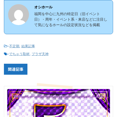
かぐや様
787
1,944
-2,326
マイジャグラーV
577
6,396
1,906
オシホール
アイムジャグラーEX
712
3,422
-873
東京喰種
503
8,615
4,604
福岡を中心に九州の特定日（旧イベント
かぐや様
788
3,073
-1,442
ミスタージャグラー
578
2,487
-605
アイムジャグラーEX
713
2,712
-628
日）・周年・イベント系・来店などに注目し
東京喰種
505
6,463
-3,000
て気になるホールの設定状況などを掲載
ミスタージャグラー
580
7,000
1,279
アイムジャグラーEX
715
5,023
139
東京喰種
506
4,241
-628
ミスタージャグラー
581
2,376
-652
アイムジャグラーEX
716
3,422
116
東京喰種
507
8,765
-2,140
-
不定期
,
結果記事
ミスタージャグラー
582
5,895
3,209
-
でちゃう取材
,
プラザ天神
アイムジャグラーEX
717
4,272
-1,559
ミスタージャグラー
583
5,723
593
アイムジャグラーEX
718
826
-756
関連記事
ミスタージャグラー
585
2,039
-245
アイムジャグラーEX
720
4,936
720
ミスタージャグラー
586
4,961
93
アイムジャグラーEX
721
2,343
-1,442
ミスタージャグラー
587
4,193
1,465
ミスタージャグラー
588
5,009
418