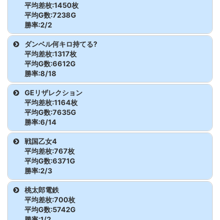
桃太郎電鉄
2018
3400
8423
113.5
ズ
平均差枚:1450枚
To LOVEるダー
2610
11400
3855G
198.6
犬夜叉2
2577
3900枚
5803G
122.4
ヴァルヴレイ
2108
-1800枚
5443G
89.0
平均G数:7238G
クネス
枚
桃太郎電鉄
2020
-2000
3060
78.2
モンハンライ
2623
2000枚
8079G
108.3
勝率:2/2
ヴ
犬夜叉2
2578
0枚
6076G
100.0
ズ
機種
台番
差枚
G数
出率
ダンベル何キロ持てる?
新・必殺仕置人
2021
1000
5825
105.7
ヴァルヴレイ
2110
3400枚
3470G
132.7
平均差枚:1317枚
回胴
モンハンライ
2625
600枚
8753G
102.3
ヴ
甲鉄城のカバネ
2225
1900
7173G
108.8
平均G数:6612G
ズ
勝率:8/18
リ
枚
戦国乙女4
2022
-1800
4623
87.0
ヴァルヴレイ
2111
8700枚
4528G
164.0
モンハンライ
2626
500枚
9159G
101.8
機種
台番
差枚
G数
出率
GEリザレクション
ヴ
甲鉄城のカバネ
2226
1000
7302G
104.6
戦国乙女4
2023
700
6662
103.5
ズ
平均差枚:1164枚
リ
枚
ダンベル何キロ
2055
-5100
6652G
74.4
平均G数:7635G
ヴァルヴレイ
2112
-200枚
3103G
97.9
勝率:6/14
戦国乙女4
2025
3400
7827
114.5
持てる?
枚
モンハンライ
2627
-1800
8316G
92.8
ヴ
ズ
枚
機種
台番
差枚
G数
出率
戦国乙女4
バンドリ
2026
8000
6423
141.5
ダンベル何キロ
2056
-4200
5614G
75.1
ヴァルヴレイ
2113
2800枚
6209G
115.0
平均差枚:767枚
持てる?
枚
モンハンライ
2628
-1200
8412G
95.2
GEリザレクシ
2530
-400枚
7471G
98.2
平均G数:6371G
ヴ
バンドリ
2027
-2400
5365
85.1
ズ
枚
勝率:2/3
ョン
ダンベル何キロ
2057
-300
7131G
98.6
ヴァルヴレイ
2115
8400枚
6721G
141.7
機種
台番
差枚
G数
出率
バンドリ
2028
-4300
6235
77.0
桃太郎電鉄
持てる?
枚
モンハンライ
2630
3500枚
10476G
111.1
GEリザレクシ
2531
2300枚
8834G
108.7
ヴ
平均差枚:700枚
ズ
ョン
戦国乙女4
2022
-1800枚
4623G
87.0
平均G数:5742G
防振り
2030
-1100
4580
92.0
ダンベル何キロ
2058
1400
5260G
108.9
ヴァルヴレイ
2116
-3300
4224G
74.0
勝率:1/2