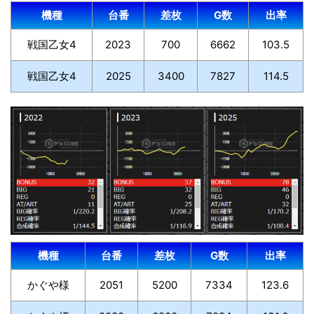
機種
台番
差枚
G数
出率
戦国乙女4
2023
700
6662
103.5
戦国乙女4
2025
3400
7827
114.5
機種
台番
差枚
G数
出率
かぐや様
2051
5200
7334
123.6