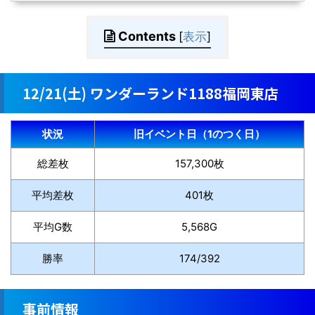
Contents
[
表示
]
12/21(土) ワンダーランド1188福岡東店
状況
旧イベント日（1のつく日）
総差枚
157,300枚
平均差枚
401枚
平均G数
5,568G
勝率
174/392
事前情報