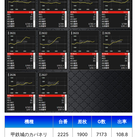
機種
台番
差枚
G数
出率
甲鉄城のカバネリ
2225
1900
7173
108.8