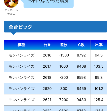
今回のよかった場所
オシホール
管理人
全台ピック
機種
台番
差枚
G数
出率
モンハンライズ
2616
-1500
8792
94.3
モンハンライズ
2617
1000
9408
103.5
モンハンライズ
2618
-200
9598
99.3
モンハンライズ
2620
300
8459
101.2
モンハンライズ
2621
7200
9433
125.4
モンハンライズ
2622
9600
8753
136.6