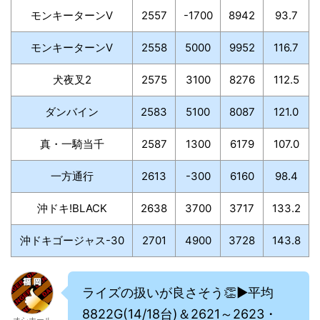
モンキーターンV
2557
-1700
8942
93.7
モンキーターンV
2558
5000
9952
116.7
犬夜叉2
2575
3100
8276
112.5
ダンバイン
2583
5100
8087
121.0
真・一騎当千
2587
1300
6179
107.0
一方通行
2613
-300
6160
98.4
沖ドキ!BLACK
2638
3700
3717
133.2
沖ドキゴージャス-30
2701
4900
3728
143.8
ライズの扱いが良さそう👏▶平均
8822G(14/18台)＆2621～2623・