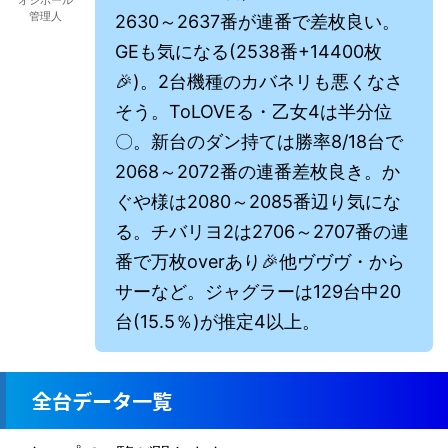
オシホール
管理人
2630～2637番が連番で差枚良い。
GEも気になる(2538番+14400枚
🎉)。2台機種のカバネリも悪くなさ
そう。ToLOVEる・乙女4は半分位
〇。新台のダン持ては勝率8/18台で
2068～2072番の連番差枚良き。か
ぐや様は2080～2085番辺り気にな
る。チバリヨ2は2706～2707番の連
番で万枚overあり🎉他ヴヴヴ・から
サーなど。ジャグラーは129台中20
台(15.5％)が推定4以上。
全台データ一覧