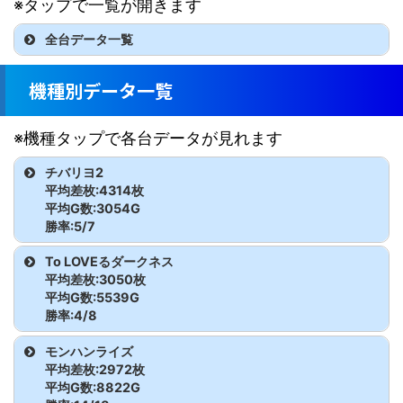
※タップで一覧が開きます
全台データ一覧
機種
台番
差枚
G数
出率
機種別データ一覧
番長4
2001
-600
6446
96.9
※機種タップで各台データが見れます
番長4
2002
-100
5756
99.4
チバリヨ2
平均差枚:4314枚
番長4
2003
-1100
6573
94.4
平均G数:3054G
勝率:5/7
番長4
2005
-3400
6153
81.6
機種
台番
差枚
G数
出率
To LOVEるダークネス
番長4
2006
-1500
6148
91.9
平均差枚:3050枚
チバリヨ2
2702
-600枚
3803G
94.7
平均G数:5539G
番長4
2007
-1100
6967
94.7
勝率:4/8
チバリヨ2
2703
5500枚
3695G
149.6
機種
台番
差枚
G数
出率
モンハンライズ
Re:ゼロ
2008
6200
7392
128.0
平均差枚:2972枚
season2
チバリヨ2
2705
1500枚
2980G
116.8
To LOVEるダー
2601
8300
5416G
151.1
平均G数:8822G