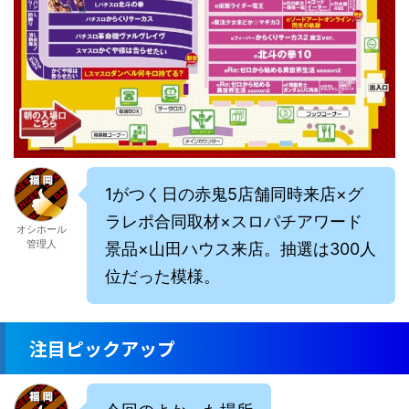
1がつく日の赤鬼5店舗同時来店×グ
ラレポ合同取材×スロパチアワード
オシホール
管理人
景品×山田ハウス来店。抽選は300人
位だった模様。
注目ピックアップ