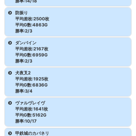
勝率:14/18
クネス
枚
Re:ゼロ
2010
-3100
4978
79.2
チバリヨ2
2706
13600枚
2453G
284.8
season2
機種
台番
差枚
G数
出率
防振り
To LOVEるダー
2602
6600
5361G
141.0
平均差枚:2500枚
チバリヨ2
2707
11200枚
1624G
329.9
クネス
枚
モンハンライ
2616
-1500
8792G
94.3
平均G数:4863G
Re:ゼロ
2011
-600
5102
96.1
勝率:2/3
ズ
枚
season2
チバリヨ2
2708
1900枚
2561G
124.7
To LOVEるダー
2603
-4200
6239G
77.6
機種
台番
差枚
G数
出率
ダンバイン
クネス
枚
モンハンライ
2617
1000枚
9408G
103.5
Re:ゼロ
2012
-3600
4716
74.6
チバリヨ2
2710
-2900枚
4264G
77.3
平均差枚:2167枚
ズ
season2
防振り
2030
-1100枚
4580G
92.0
平均G数:6959G
To LOVEるダー
2605
-3000
5102G
80.4
勝率:2/3
クネス
枚
モンハンライ
2618
-200枚
9598G
99.3
Re:ゼロ
2013
-3300
3256
66.2
防振り
2031
7000枚
5370G
143.5
機種
台番
差枚
G数
出率
犬夜叉2
ズ
season2
To LOVEるダー
2606
-1200
5369G
92.5
平均差枚:1925枚
防振り
2032
1600枚
4640G
111.5
ダンバイン
2583
5100枚
8087G
121.0
平均G数:6836G
クネス
枚
モンハンライ
2620
300枚
8459G
101.2
Re:ゼロ
2015
-700
7047
96.7
勝率:3/4
ズ
season2
ダンバイン
2585
-900枚
6543G
95.4
To LOVEるダー
2607
8700
6007G
148.3
機種
台番
差枚
G数
出率
ヴァルヴレイヴ
クネス
枚
モンハンライ
2621
7200枚
9433G
125.4
頭文字D 2nd
2016
-300
6425
98.4
平均差枚:1641枚
ダンバイン
2586
2300枚
6247G
112.3
犬夜叉2
2575
3100枚
8276G
112.5
平均G数:5162G
ズ
To LOVEるダー
2608
-2200
6966G
89.5
勝率:10/17
頭文字D 2nd
2017
400
6514
102.0
クネス
枚
犬夜叉2
2576
700枚
7190G
103.2
モンハンライ
2622
9600枚
8753G
136.6
機種
台番
差枚
G数
出率
甲鉄城のカバネリ