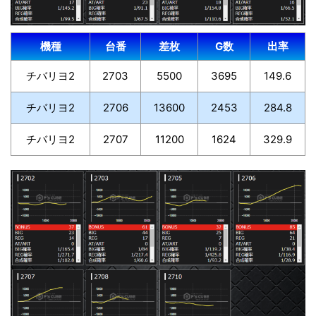
機種
台番
差枚
G数
出率
チバリヨ2
2703
5500
3695
149.6
チバリヨ2
2706
13600
2453
284.8
チバリヨ2
2707
11200
1624
329.9