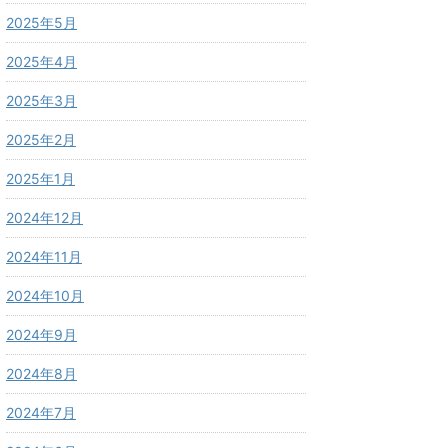
2025年5月
2025年4月
2025年3月
2025年2月
2025年1月
2024年12月
2024年11月
2024年10月
2024年9月
2024年8月
2024年7月