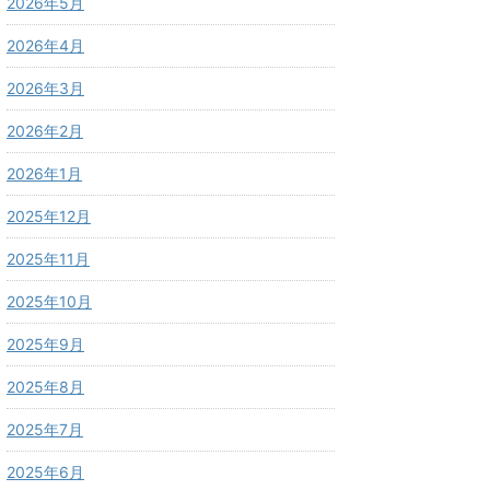
2026年5月
2026年4月
2026年3月
2026年2月
2026年1月
2025年12月
2025年11月
2025年10月
2025年9月
2025年8月
2025年7月
2025年6月