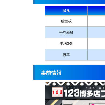
状況
総差枚
平均差枚
平均G数
勝率
事前情報