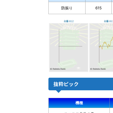
防振り
615
抜粋ピック
機種