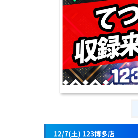
12/7(土) 123博多店