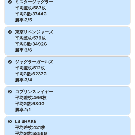
機種名
台番
G数
差枚
ミスタージャグラー
GEリザレクション
540
5,064
-2,488
ネオアイムジャグラーEX
767
8,404
1,998
平均差枚:587枚
ハッピージャグラーVⅢ
698
4,965
911
かぐや様
574
3,425
-2,493
マイジャグラーV
672
7,973
832
チバリヨ2
636
2,408
2,792
平均G数:3744G
北斗の拳 転生2
541
9,011
714
ネオアイムジャグラーEX
768
3,082
-1,603
勝率:2/5
ハッピージャグラーVⅢ
699
7,253
832
かぐや様
575
3,159
-1,224
マイジャグラーV
673
6,146
1,582
チバリヨ2
637
2,715
-3,172
機種名
台番
G数
差枚
北斗の拳 転生2
542
5,833
-2,904
東京リベンジャーズ
ネオアイムジャグラーEX
769
6,038
112
ハッピージャグラーVⅢ
700
4,311
-325
平均差枚:579枚
かぐや様
576
3,601
5,630
マイジャグラーV
674
7,997
1,763
チバリヨ2
638
2,458
-2,881
ミスタージャグラー
745
2,793
-453
平均G数:3492G
北斗の拳 転生2
543
7,858
7,633
勝率:3/6
かぐや様
577
1,994
-1,036
マイジャグラーV
675
3,966
-449
チバリヨ2
639
250
164
ミスタージャグラー
746
3,081
1,261
北斗の拳 転生2
544
4,320
-2,784
機種名
台番
G数
差枚
ジャグラーガールズ
かぐや様
578
3,150
-1,250
マイジャグラーV
676
6,710
1,561
平均差枚:512枚
チバリヨ2
640
2,691
6,118
ミスタージャグラー
747
5,904
-1,200
北斗の拳 転生2
545
5,633
-1,090
東京リベンジャーズ
824
3,748
1,789
平均G数:6237G
かぐや様
579
3,422
1,139
勝率:3/4
マイジャグラーV
677
4,848
-1,587
ミスタージャグラー
748
2,479
-186
北斗の拳 転生2
546
4,509
-2,755
東京リベンジャーズ
825
5,619
3,065
機種名
台番
G数
差枚
ゴブリンスレイヤー
かぐや様
580
1,956
-989
マイジャグラーV
678
4,077
-1,276
平均差枚:466枚
ミスタージャグラー
749
4,461
3,512
北斗の拳 転生2
547
8,340
-2,756
東京リベンジャーズ
826
963
-486
ジャグラーガールズ
701
7,208
1,679
平均G数:680G
マイジャグラーV
679
5,037
-977
勝率:1/1
北斗の拳 転生2
548
6,137
775
東京リベンジャーズ
827
4,028
-77
ジャグラーガールズ
702
7,600
1,020
機種名
台番
G数
差枚
LB SHAKE
マイジャグラーV
680
6,794
2,602
北斗の拳 転生2
549
5,897
-2,022
平均差枚:421枚
東京リベンジャーズ
828
1,793
-1,444
ジャグラーガールズ
703
3,507
-804
ゴブリンスレイヤー
861
680
466
平均G数:5856G