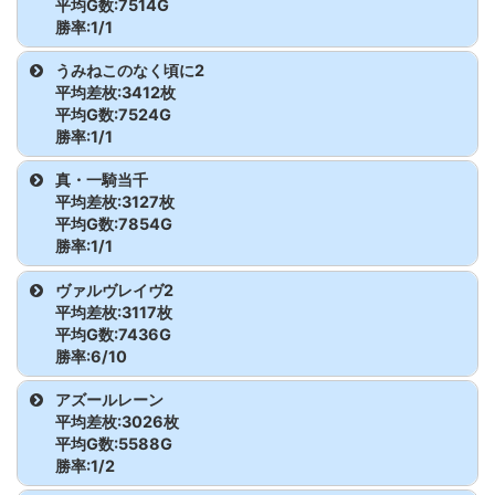
北斗の拳 転生2
490
8,077
-39
絆2 天膳
846
5,094
6,016
平均G数:7514G
勝率:1/1
ヴァルヴレイヴ
644
5,190
4,746
北斗の拳 転生2
491
8,885
-3,677
絆2 天膳
847
3,616
-540
機種名
台番
G数
差枚
うみねこのなく頃に2
平均差枚:3412枚
北斗の拳 転生2
492
4,945
9,962
絆2 天膳
848
6,115
11,188
七つの魔剣が支配する
863
7,514
4,251
平均G数:7524G
勝率:1/1
北斗の拳 転生2
493
4,191
-2,218
機種名
台番
G数
差枚
真・一騎当千
北斗の拳 転生2
494
7,932
2,670
平均差枚:3127枚
うみねこのなく頃に2
864
7,524
3,412
平均G数:7854G
勝率:1/1
北斗の拳 転生2
495
9,075
163
機種名
台番
G数
差枚
ヴァルヴレイヴ2
北斗の拳 転生2
496
4,929
-273
平均差枚:3117枚
真・一騎当千
879
7,854
3,127
平均G数:7436G
北斗の拳 転生2
497
9,131
1,349
勝率:6/10
機種名
台番
G数
差枚
アズールレーン
北斗の拳 転生2
498
5,556
-1,830
平均差枚:3026枚
ヴァルヴレイヴ2
645
8,045
-5,776
平均G数:5588G
北斗の拳 転生2
499
6,976
-55
勝率:1/2
ヴァルヴレイヴ2
646
7,791
3,799