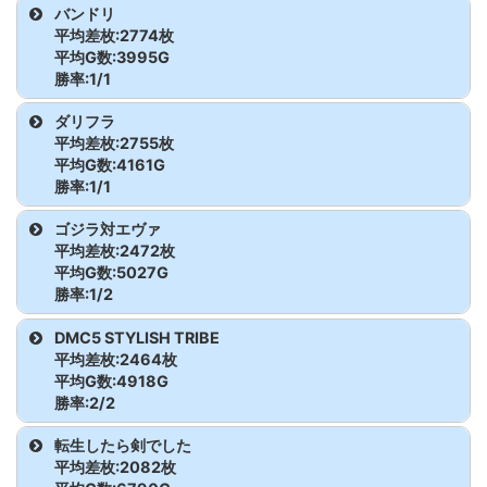
北斗の拳 転生2
500
7,112
-395
機種名
台番
G数
差枚
バンドリ
平均差枚:2774枚
ヴァルヴレイヴ2
647
7,230
10,637
新鬼武者3
501
2,517
-1,958
アズールレーン
512
3,650
-1,881
平均G数:3995G
勝率:1/1
ヴァルヴレイヴ2
648
7,624
7,373
新鬼武者3
502
4,564
-1,381
アズールレーン
513
7,526
7,934
機種名
台番
G数
差枚
ダリフラ
平均差枚:2755枚
ヴァルヴレイヴ2
649
8,421
-1,932
新鬼武者3
503
7,619
3,904
バンドリ
868
3,995
2,774
平均G数:4161G
勝率:1/1
ヴァルヴレイヴ2
650
8,587
-1,374
新鬼武者3
504
1,481
-665
機種名
台番
G数
差枚
ゴジラ対エヴァ
ヴァルヴレイヴ2
651
3,043
18,216
新鬼武者3
505
1,828
215
平均差枚:2472枚
ダリフラ
635
4,161
2,755
平均G数:5027G
ヴァルヴレイヴ2
652
8,101
-4,552
勝率:1/2
新鬼武者3
506
4,490
-2,333
機種名
台番
G数
差枚
DMC5 STYLISH TRIBE
ヴァルヴレイヴ2
653
7,425
1,683
新鬼武者3
507
1,340
-830
平均差枚:2464枚
ゴジラ対エヴァ
570
2,083
-2,445
平均G数:4918G
ヴァルヴレイヴ2
654
8,097
3,098
新鬼武者3
508
2,720
-1,996
勝率:2/2
ゴジラ対エヴァ
571
7,971
7,388
機種名
台番
G数
差枚
新鬼武者3
509
3,789
-2,272
転生したら剣でした
平均差枚:2082枚