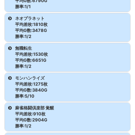
DMC5 STYLISH TRIBE
842
2,419
1,171
平均G数:6790G
新鬼武者3
510
2,678
-2,880
勝率:1/1
DMC5 STYLISH TRIBE
843
7,417
3,757
銀河英雄伝説
511
1,698
-1,456
機種名
台番
G数
差枚
ネオプラネット
平均差枚:1810枚
アズールレーン
512
3,650
-1,881
転生したら剣でした
858
6,790
2,082
平均G数:3478G
勝率:1/2
アズールレーン
513
7,526
7,934
機種名
台番
G数
差枚
無職転生
平均差枚:1530枚
L化物語
514
5,184
529
ネオプラネット
774
4,544
5,149
平均G数:6651G
勝率:1/2
L化物語
515
7,696
12,090
ネオプラネット
775
2,412
-1,528
機種名
台番
G数
差枚
モンハンライズ
L化物語
516
2,778
-2,459
平均差枚:1275枚
無職転生
588
5,930
6,507
平均G数:3840G
勝率:5/10
L化物語
517
6,631
-1,949
無職転生
589
7,372
-3,446
機種名
台番
G数
差枚
麻雀格闘倶楽部 覚醒
L化物語
518
5,170
-1,253
平均差枚:910枚
モンハンライズ
521
7,842
10,769
平均G数:2904G
L化物語
519
7,135
-831
勝率:1/2
モンハンライズ
522
7,604
-371