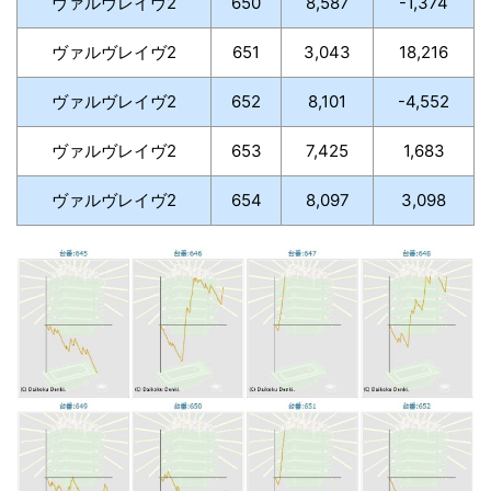
ヴァルヴレイヴ2
650
8,587
-1,374
ヴァルヴレイヴ2
651
3,043
18,216
ヴァルヴレイヴ2
652
8,101
-4,552
ヴァルヴレイヴ2
653
7,425
1,683
ヴァルヴレイヴ2
654
8,097
3,098