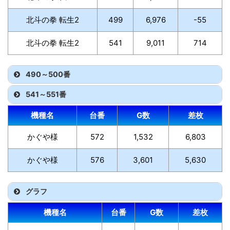
北斗の拳 転生2
499
6,976
-55
北斗の拳 転生2
541
9,011
714
490～500番
541～551番
機種名
台番
G数
差枚
かぐや様
572
1,532
6,803
かぐや様
576
3,601
5,630
グラフ
機種名
台番
G数
差枚