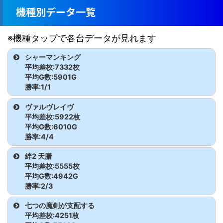
機種名
台番
G数
差枚
機種別データ一覧
スマスロ北斗の拳
481
2,331
-40
※機種タップで各台データが見れます
スマスロ北斗の拳
482
3,344
-992
シャーマンキング
平均差枚:7332枚
スマスロ北斗の拳
483
1,463
2,943
平均G数:5901G
勝率:1/1
スマスロ北斗の拳
484
1,908
-1,132
機種名
台番
G数
差枚
ヴァルヴレイヴ
スマスロ北斗の拳
485
1,851
6,149
平均差枚:5922枚
シャーマンキング
869
5,901
7,332
平均G数:6010G
スマスロ北斗の拳
486
996
-329
勝率:4/4
機種名
台番
G数
差枚
絆2 天膳
スマスロ北斗の拳
487
5,297
-2,626
平均差枚:5555枚
ヴァルヴレイヴ
641
4,882
14,286
平均G数:4942G
スマスロ北斗の拳
488
986
-49
勝率:2/3
ヴァルヴレイヴ
642
7,258
2,927
スマスロ北斗の拳
489
805
266
機種名
台番
G数
差枚
七つの魔剣が支配する
平均差枚:4251枚
ヴァルヴレイヴ
643
6,708
1,727