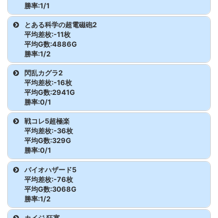
モンキーターンV
601
9,063
4,937
勝率:1/1
ファンキージャグラー2
710
2,965
-691
ゴジラ対エヴァ
570
2,083
-2,445
ディスクULTRAREMIX
781
4,592
-1,710
スマスロ北斗の拳
553
4,683
596
機種名
台番
G数
差枚
とある科学の超電磁砲2
モンキーターンV
602
7,489
4,275
ファンキージャグラー2
711
8,787
2,342
ゴジラ対エヴァ
571
7,971
7,388
平均差枚:-11枚
ディスクULTRAREMIX
782
5,173
2,259
スマスロ北斗の拳
554
364
-407
スーパービンゴネオ
870
2,267
29
平均G数:4886G
モンキーターンV
603
2,795
-939
ファンキージャグラー2
712
5,562
-1,208
かぐや様
572
1,532
6,803
勝率:1/2
ディスクULTRAREMIX
783
4,961
-1,252
スマスロ北斗の拳
555
6,004
821
モンキーターンV
604
8,276
3,518
機種名
台番
G数
差枚
閃乱カグラ2
ファンキージャグラー2
713
5,337
297
かぐや様
573
771
-923
平均差枚:-16枚
ディスクULTRAREMIX
784
5,698
1,753
スマスロ北斗の拳
556
937
-128
モンキーターンV
605
2,223
-1,356
とある科学の超電磁砲2
590
5,596
-1,340
平均G数:2941G
ファンキージャグラー2
714
6,370
1,242
かぐや様
574
3,425
-2,493
勝率:0/1
スマスロ北斗の拳
557
1,825
-951
モンキーターンV
606
793
-864
とある科学の超電磁砲2
591
4,175
1,318
ファンキージャグラー2
715
2,764
-1,196
かぐや様
575
3,159
-1,224
機種名
台番
G数
差枚
戦コレ5超極楽
スマスロ北斗の拳
558
719
952
平均差枚:-36枚
モンキーターンV
607
9,446
3,114
閃乱カグラ2
856
2,941
-16
かぐや様
576
3,601
5,630
平均G数:329G
勝率:0/1
スマスロ北斗の拳
559
1,204
706
モンキーターンV
608
2,191
-109
かぐや様
577
1,994
-1,036
機種名
台番
G数
差枚
バイオハザード5
スマスロ北斗の拳
560
2,932
-836
モンキーターンV
609
902
-922
平均差枚:-76枚
かぐや様
578
3,150
-1,250
戦コレ5超極楽
867
329
-36
平均G数:3068G
勝率:1/2
モンキーターンV
610
4,929
-1,863
かぐや様
579
3,422
1,139
機種名
台番
G数
差枚
カイジ 狂宴