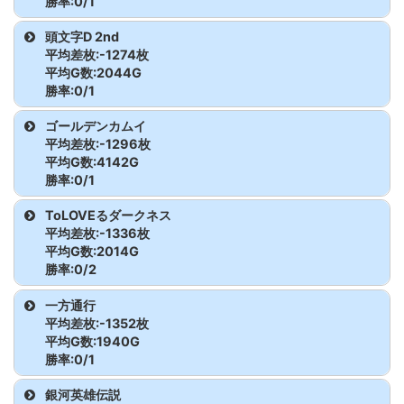
勝率:0/1
新鬼武者3
506
4,490
-2,333
鉄拳6
618
4,676
-1,850
L秘宝伝
586
1,083
-1,154
からくりサーカス
630
1,053
-308
機種名
台番
G数
差枚
頭文字D 2nd
新鬼武者3
507
1,340
-830
平均差枚:-1274枚
鉄拳6
619
3,409
1,929
L秘宝伝
587
3,413
-333
ダンベル何キロ持てる?
631
744
-458
桃太郎電鉄
854
1,964
-1,220
平均G数:2044G
新鬼武者3
508
2,720
-1,996
勝率:0/1
鉄拳6
620
5,232
64
ダンベル何キロ持てる?
632
3,146
1,018
機種名
台番
G数
差枚
ゴールデンカムイ
新鬼武者3
509
3,789
-2,272
平均差枚:-1296枚
キン肉マン
633
340
-359
頭文字D 2nd
862
2,044
-1,274
平均G数:4142G
新鬼武者3
510
2,678
-2,880
勝率:0/1
キン肉マン
634
725
-873
機種名
台番
G数
差枚
ToLOVEるダークネス
ダリフラ
635
4,161
2,755
平均差枚:-1336枚
ゴールデンカムイ
855
4,142
-1,296
平均G数:2014G
勝率:0/2
チバリヨ2
636
2,408
2,792
機種名
台番
G数
差枚
一方通行
チバリヨ2
637
2,715
-3,172
平均差枚:-1352枚
ToLOVEるダークネス
810
2,157
-2,374
平均G数:1940G
チバリヨ2
638
2,458
-2,881
勝率:0/1
ToLOVEるダークネス
811
1,871
-298
機種名
台番
G数
差枚
チバリヨ2
639
250
164
銀河英雄伝説