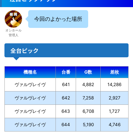
今回のよかった場所
オシホール
管理人
全台ピック
機種名
台番
G数
差枚
ヴァルヴレイヴ
641
4,882
14,286
ヴァルヴレイヴ
642
7,258
2,927
ヴァルヴレイヴ
643
6,708
1,727
ヴァルヴレイヴ
644
5,190
4,746