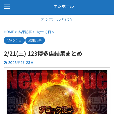
オシホール
オシホールとは？
HOME
>
結果記事
>
1がつく日
>
1がつく日
結果記事
2/21(土) 123博多店結果まとめ
2026年2月23日