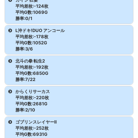
モンキーターンV
611
3,022
-800
平均差枚:-124枚
かぐや様
580
1,956
-989
バイオハザード5
844
2,801
-1,617
平均G数:1069G
モンキーターンV
612
9,760
5,145
勝率:0/1
主役は銭形5
581
5,281
-508
バイオハザード5
845
3,335
1,465
機種名
台番
G数
差枚
L沖ドキ!DUO アンコール
モンキーターンV
613
2,639
-2,165
主役は銭形5
582
1,690
-1,153
平均差枚:-178枚
カイジ 狂宴
878
1,069
-124
平均G数:1052G
モンキーターンV
614
4,847
-3,204
主役は銭形5
583
2,736
-2,557
勝率:3/6
機種名
台番
G数
差枚
北斗の拳 転生2
主役は銭形5
584
2,843
-2,480
平均差枚:-192枚
L沖ドキ!DUO アンコール
655
695
-201
平均G数:6850G
L秘宝伝
585
1,728
-2,068
勝率:7/22
L沖ドキ!DUO アンコール
656
556
212
L秘宝伝
586
1,083
-1,154
機種名
台番
G数
差枚
からくりサーカス
平均差枚:-220枚
L沖ドキ!DUO アンコール
657
783
184
L秘宝伝
587
3,413
-333
北斗の拳 転生2
490
8,077
-39
平均G数:2681G
勝率:2/10
L沖ドキ!DUO アンコール
658
1,241
-379
無職転生
588
5,930
6,507
北斗の拳 転生2
491
8,885
-3,677
機種名
台番
G数
差枚
ゴブリンスレイヤーⅡ
平均差枚:-252枚
L沖ドキ!DUO アンコール
659
563
342
無職転生
589
7,372
-3,446
北斗の拳 転生2
492
4,945
9,962
からくりサーカス
621
3,719
-292
平均G数:6931G