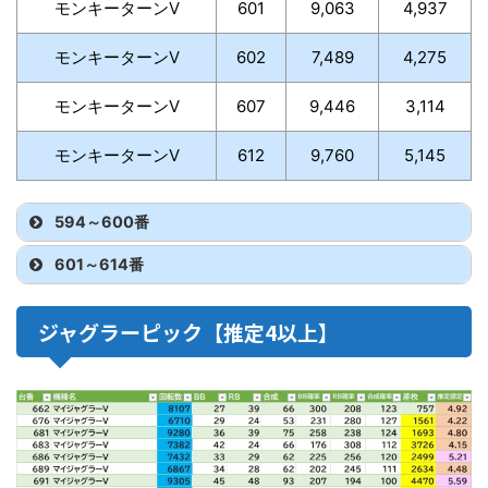
モンキーターンV
601
9,063
4,937
モンキーターンV
602
7,489
4,275
モンキーターンV
607
9,446
3,114
モンキーターンV
612
9,760
5,145
594～600番
601～614番
ジャグラーピック【推定4以上】