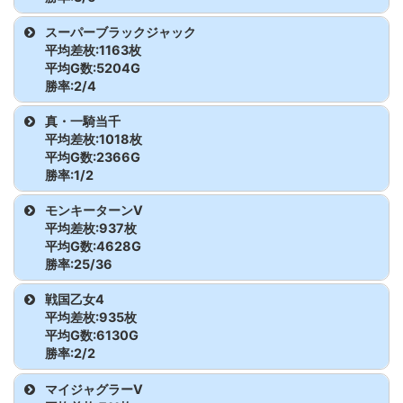
かぐや様
306
-3767枚
5183G
75.8
ディスク
207
3183
6613G
116.0
ジャグラー
モンハンライ
349
2708枚
3391G
126.6
機種
台番
差枚
G数
出率
スーパーブラックジャック
ULTRAREMIX
枚
GEリザレクシ
335
262枚
5409G
101.6
ズ
かぐや様
307
-192枚
6054G
98.9
平均差枚:1163枚
ウルトラミラクル
79
2850
8347
111.4
ョン
ダンベル何キロ
209
-1967
4410G
85.1
平均G数:5204G
ジャグラー
モンハンライ
350
-2334
4667G
83.3
かぐや様
308
6708枚
6619G
133.8
勝率:2/4
持てる?
枚
GEリザレクシ
336
91枚
3975G
100.8
ズ
枚
ウルトラミラクル
80
133
5463
100.8
機種
台番
差枚
G数
出率
真・一騎当千
かぐや様
309
1691枚
7510G
107.5
ョン
ダンベル何キロ
210
-838
1995G
86.0
ジャグラー
平均差枚:1018枚
モンハンライ
351
-1959枚
3767G
82.7
持てる?
枚
スーパーブラック
380
-2784
5540G
83.2
平均G数:2366G
GEリザレクシ
337
-3425
5807G
80.3
ズ
勝率:1/2
ジャック
枚
ウルトラミラクル
81
577
8805
102.2
ョン
枚
ダンベル何キロ
211
6208
6267G
133.0
ジャグラー
モンハンライ
352
-2384枚
3222G
75.3
機種
台番
差枚
G数
出率
モンキーターンV
持てる?
枚
スーパーブラック
381
2287
5272G
114.5
GEリザレクシ
338
18083
2874G
309.7
ズ
平均差枚:937枚
ジャック
枚
ウルトラミラクル
82
220
7165
101.0
真・一騎当千
386
2616枚
2958G
129.5
平均G数:4628G
ョン
枚
ダンベル何キロ
212
391枚
3733G
103.5
ジャグラー
勝率:25/36
モンハンライ
353
5050枚
3277G
151.4
持てる?
スーパーブラック
382
6850
4815G
147.4
真・一騎当千
387
-580枚
1775G
89.1
GEリザレクシ
339
2012枚
4856G
113.8
ズ
機種
台番
差枚
G数
出率
戦国乙女4
ジャック
枚
ウルトラミラクル
83
104
7158
100.5
ョン
ダンベル何キロ
213
7183
3639G
165.8
平均差枚:935枚
ジャグラー
モンキーターン
220
1708枚
4867G
111.7
平均G数:6130G
持てる?
枚
スーパーブラック
383
-1701
5189G
89.1
GEリザレクシ
340
208枚
4504G
101.5
勝率:2/2
V
ジャック
枚
ウルトラミラクル
84
1054
6123
105.7
ョン
ダンベル何キロ
214
-2800
5968G
84.4
機種
台番
差枚
G数
出率
ジャグラー
マイジャグラーV
モンキーターン
221
2837枚
3986G
123.7
持てる?
枚