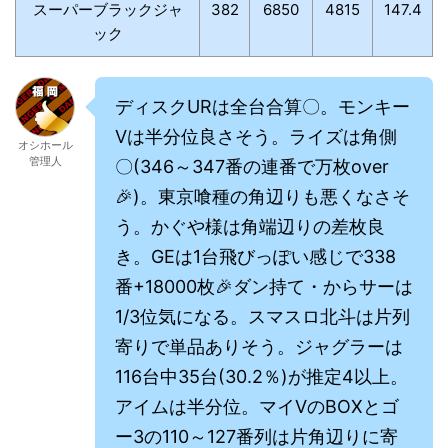
スーパーブラックジャ
382
6850
4815
147.4
ック
ディスクURは全台合算〇。モンキー
Ⅴは半分位良さそう。ライズは角側
オシホール
管理人
〇(346～347番の連番で万枚over
🎉)。東京喰種の角辺りも悪くなさそ
う。かぐや様は角端辺りの差枚良
き。GEは1台飛びっぽい感じで338
番+18000枚🎉ダン持て・からサーは
1/3位気になる。スマスロ北斗は片列
寄りで単品ありそう。ジャグラーは
116台中35台(30.2％)が推定4以上。
アイムは半分位。マイⅤのBOXとゴ
ー3の110～127番列は片角辺りに寄