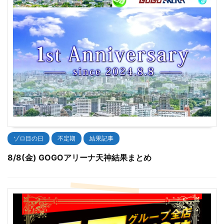
ゴーゴージャグラ
137
-800
1388
80.8
ー3
ゴーゴージャグラ
138
-930
6473
95.2
ー3
ゴーゴージャグラ
139
-873
1407
79.3
ー3
ゴーゴージャグラ
140
-1067
3812
90.7
ー3
ゾロ目の日
不定期
結果記事
ゴーゴージャグラ
141
-628
4505
95.4
8/8(金) GOGOアリーナ天神結果まとめ
ー3
ゴーゴージャグラ
142
1333
5108
108.7
ー3
ゴーゴージャグラ
143
-961
1323
75.8