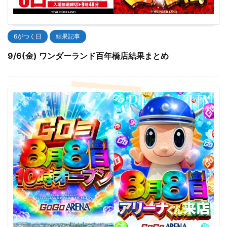
スマスロ北斗の
290
-1459枚
3882G
87.5
ー3
拳
ゴーゴージャグラ
131
2933
8132
112.0
6がつく日
結果記事
スマスロ北斗の
291
-1517枚
4810G
89.5
ー3
9/6(金) ワンダーランド百年橋店結果まとめ
拳
ゴーゴージャグラ
132
737
5332
104.6
スマスロ北斗の
362
5900枚
5236G
137.6
ー3
拳
ゴーゴージャグラ
133
1045
7103
104.9
スマスロ北斗の
408
-1134枚
3194G
88.2
ー3
拳
ゴーゴージャグラ
134
2558
7765
111.0
スマスロ北斗の
409
-1475枚
4225G
88.4
ー3
拳
ゴーゴージャグラ
135
3016
8607
111.7
ー3
ゴーゴージャグラ
136
945
7107
104.4
ー3