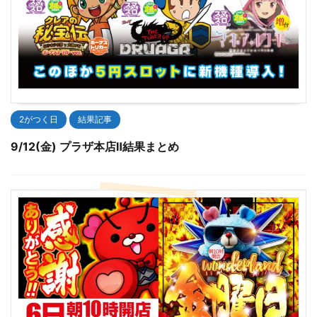
拳
ゴーゴージャグ
143
-961枚
1323G
75.8
V
ゴーゴージャグラ
124
1825
8184
107.4
ラー3
スマスロ北斗の
284
-2001枚
3112G
78.6
ー3
拳
ゴーゴージャグ
144
-467
6937G
97.8
ゴーゴージャグラ
125
-769
4976
94.8
ラー3
枚
スマスロ北斗の
285
7300枚
1716G
241.8
ー3
拳
ゴーゴージャグ
145
-600
4336G
95.4
ゴーゴージャグラ
126
1279
7835
105.4
2がつく日
結果記事
ラー3
枚
スマスロ北斗の
286
-196枚
4594G
98.6
ー3
9/12(金) プラザ本店Ⅱ結果まとめ
拳
ゴーゴージャグ
146
825枚
8509G
103.2
ゴーゴージャグラ
127
216
9080
100.8
ラー3
スマスロ北斗の
287
-1538枚
3027G
83.1
ー3
拳
ゴーゴージャグラ
128
366
7268
101.7
スマスロ北斗の
288
-1300枚
3928G
89.0
ー3
拳
ゴーゴージャグラ
129
87
3736
100.8
スマスロ北斗の
289
-1509枚
4828G
89.6
ー3
拳
ゴーゴージャグラ
130
1345
6728
106.7