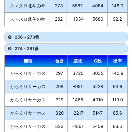
スマスロ北斗の拳
273
5887
4084
148.0
スマスロ北斗の拳
282
-1334
5686
92.2
256～273番
274～291番
機種
台番
差枚
G数
出率
からくりサーカス
297
3725
3035
140.9
からくりサーカス
298
-951
5228
93.9
からくりサーカス
319
1466
4910
110.0
からくりサーカス
320
-2217
5147
85.6
からくりサーカス
323
-1867
5409
88.5