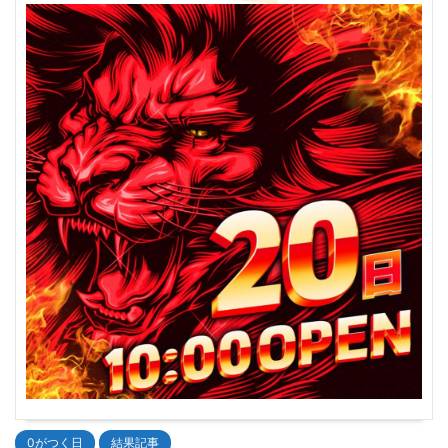
マイジャグラーV
151
3183
7738
113.7
マイジャグラーV
152
229
7489
101.0
マイジャグラーV
153
1600
8958
106.0
マイジャグラーV
154
1775
8994
106.6
マイジャグラーV
155
1787
8581
106.9
マイジャグラーV
156
-805
6478
95.9
マイジャグラーV
157
370
8847
101.4
マイジャグラーV
158
-936
4782
93.5
マイジャグラーV
159
-2575
7511
88.6
マイジャグラーV
160
-846
6888
95.9
0がつく日
結果記事