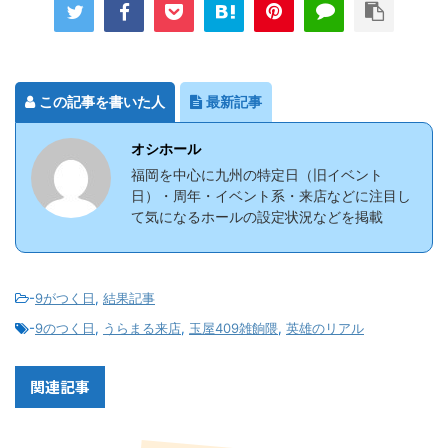
ーEX
ルパン 大航海者
379
-1417
1574G
70.0
拳
枚
防振り
395
-1530枚
5319G
90.4
ゴーゴージャグ
130
1345
6728G
106.7
V
ヴァルヴレイヴ
310
-1834枚
4216G
85.5
クネス
V
の秘宝
枚
ゴーゴージャグラ
111
-2317
2922
73.6
ラー3
枚
からくりサーカ
319
1466枚
4910G
110.0
アイムジャグラ
107
175枚
5431G
101.1
スマスロ北斗の
270
1766枚
6338G
109.3
ー3
マイジャグラー
172
3450枚
8938G
112.9
ヴァルヴレイヴ
311
-1817枚
5530G
89.0
モンキーターン
To LOVEるダー
248
363
1666枚
-446
4066G
7575G
113.7
98.0
ス
ーEX
拳
ゴーゴージャグ
131
2933
8132G
112.0
V
クネス
V
枚
ゴーゴージャグラ
112
-1050
3174
89.0
ラー3
枚
この記事を書いた人
最新記事
ヴァルヴレイヴ
312
-7584枚
6580G
61.6
からくりサーカ
320
-2217枚
5147G
85.6
アイムジャグラ
108
-575枚
6446G
97.0
スマスロ北斗の
272
-3334
3851G
71.1
ー3
マイジャグラー
173
1583枚
8574G
106.2
モンキーターン
249
3512枚
2625G
144.6
ス
ーEX
拳
枚
ゴーゴージャグ
132
737枚
5332G
104.6
V
オシホール
ヴァルヴレイヴ
313
-3050枚
4850G
79.0
V
ゴーゴージャグラ
113
-492
4785
96.6
ラー3
福岡を中心に九州の特定日（旧イベント
からくりサーカ
321
-3363
4741G
76.4
アイムジャグラ
109
-328枚
6153G
98.2
スマスロ北斗の
273
5887枚
4084G
148.0
ー3
マイジャグラー
174
666枚
7561G
102.9
日）・周年・イベント系・来店などに注目し
ヴァルヴレイヴ
314
-2450枚
5608G
85.4
モンキーターン
250
-2600枚
5903G
85.3
ス
枚
ーEX
拳
ゴーゴージャグ
133
1045
7103G
104.9
て気になるホールの設定状況などを掲載
V
V
ゴーゴージャグラ
114
-546
7334
97.5
ラー3
枚
ヴァルヴレイヴ
315
-2309枚
5422G
85.8
からくりサーカ
322
883枚
4627G
106.4
スマスロ北斗の
274
483枚
5106G
103.2
ー3
マイジャグラー
175
1025枚
7753G
104.4
モンキーターン
251
2225枚
4878G
115.2
ス
拳
ゴーゴージャグ
134
2558
7765G
111.0
V
ヴァルヴレイヴ
316
512枚
5857G
102.9
V
-
9がつく日
,
結果記事
ゴーゴージャグラ
115
1058
8779
104.0
ラー3
枚
からくりサーカ
323
-1867枚
5409G
88.5
スマスロ北斗の
275
-2159枚
2940G
75.5
ー3
-
9のつく日
,
うらまる来店
,
玉屋409雑餉隈
,
英雄のリアル
マイジャグラー
176
-628枚
6468G
96.8
ヴァルヴレイヴ
317
-434枚
4649G
96.9
モンキーターン
252
1958枚
4556G
114.3
ス
拳
ゴーゴージャグ
135
3016
8607G
111.7
V
V
ゴーゴージャグラ
116
-1659
2716
79.6
ヴァルヴレイヴ
318
529枚
4249G
104.1
ラー3
枚
関連記事
からくりサーカ
324
-5275
6613G
73.4
スマスロ北斗の
276
-3259
3748G
71.0
ー3
マイジャグラー
177
-667枚
5561G
96.0
モンキーターン
253
3212枚
4148G
125.8
ス
枚
拳
枚
ゴーゴージャグ
136
945枚
7107G
104.4
V
V
ゴーゴージャグラ
117
191
7370
100.9
ラー3