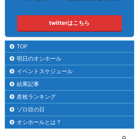
マイジャグラーV
181
1633
8256
106.6
マイジャグラーV
182
-832
2926
90.5
twitterはこちら
マイジャグラーV
183
406
6207
102.2
マイジャグラーV
184
2650
8939
109.9
TOP
明日のオシホール
沖ドキ!ゴージャス
185
-1280
2070
79.4
イベントスケジュール
沖ドキ!ゴージャス
186
1350
6170
107.3
結果記事
沖ドキ!ゴージャス
187
-42
4590
99.7
差枚ランキング
沖ドキ!ゴージャス
188
-976
2760
88.2
ゾロ目の日
沖ドキ!ゴージャス
189
1445
3910
112.3
オシホールとは？
沖ドキ!ゴージャス
190
2
989
100.1