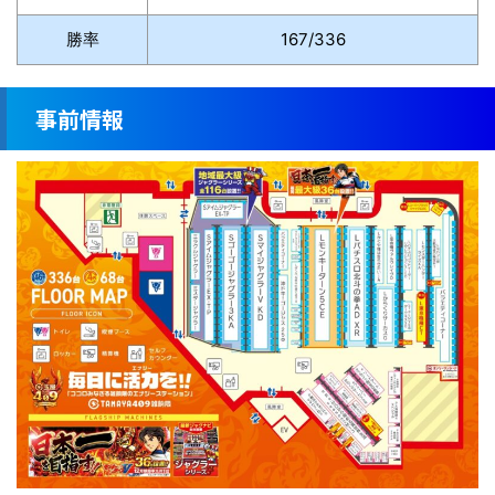
勝率
167/336
事前情報