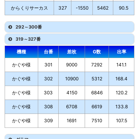
からくりサーカス
327
-1550
5462
90.5
292～300番
319～327番
機種
台番
差枚
G数
出率
かぐや様
301
9000
7292
141.1
かぐや様
302
10900
5312
168.4
かぐや様
303
4150
6846
120.2
かぐや様
308
6708
6619
133.8
かぐや様
309
1691
7510
107.5