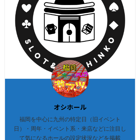
マイジャグラーV
171
1008
7047
104.8
マイジャグラーV
172
3450
8938
112.9
マイジャグラーV
173
1583
8574
106.2
マイジャグラーV
174
666
7561
102.9
マイジャグラーV
175
1025
7753
104.4
マイジャグラーV
176
-628
6468
96.8
マイジャグラーV
177
-667
5561
96.0
マイジャグラーV
178
979
6400
105.1
オシホール
マイジャグラーV
179
-1001
7092
95.3
福岡を中心に九州の特定日（旧イベント
日）・周年・イベント系・来店などに注目し
マイジャグラーV
180
3983
8613
115.4
て気になるホールの設定状況などを掲載