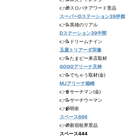
👉🎁スロパチアワード景品
スーパーDステーション39伊都
👉📝英雄のリアル
Dステーション39中間
👉📝ドリームナイン
玉屋トリアーダ宗像
👉📝たまピー来店取材
GOGOアリーナ天神
👉📝でちゃう取材(金)
MJアリーナ箱崎
👉🍿サーチマン(金)
👉📝サーチウーマン
👉📹明依
スペース666
👉🎁新宿租界景品
スペース444