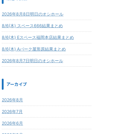
2026年8月8日明日のオシホール
8/6(木) スペース666結果まとめ
8/6(木) Eスペース福岡本店結果まとめ
8/6(木) Aパーク屋形原結果まとめ
2026年8月7日明日のオシホール
アーカイブ
2026年8月
2026年7月
2026年6月