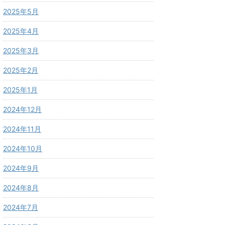
2025年5月
2025年4月
2025年3月
2025年2月
2025年1月
2024年12月
2024年11月
2024年10月
2024年9月
2024年8月
2024年7月