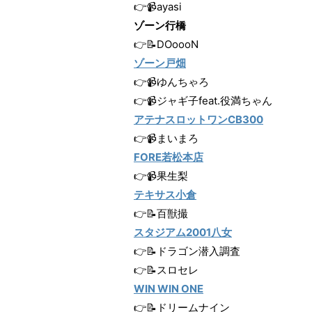
👉📹ayasi
ゾーン行橋
👉📝DOoooN
ゾーン戸畑
👉📹ゆんちゃろ
👉📹ジャギ子feat.役満ちゃん
アテナスロットワンCB300
👉📹まいまろ
FORE若松本店
👉📹果生梨
テキサス小倉
👉📝百獣撮
スタジアム2001八女
👉📝ドラゴン潜入調査
👉📝スロセレ
WIN WIN ONE
👉📝ドリームナイン