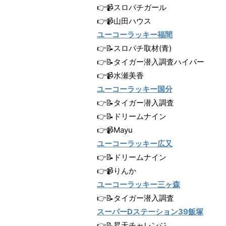
👉📹スロパチガール
👉📹山田ハウス
ユーコーラッキー福間
👉📝スロパチ取材(青)
👉📝タイガー潜入調査ハイパー
👉📹水瀬美香
ユーコーラッキー国分
👉📝タイガー潜入調査
👉📝ドリームナイン
👉📹Mayu
ユーコーラッキー広又
👉📝ドリームナイン
👉📹りんか
ユーコーラッキー三ヶ森
👉📝タイガー潜入調査
スーパーDステーション39飯塚
👉📝昇天チャレンジ