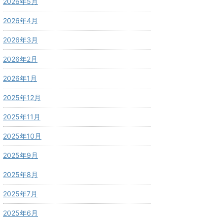
2026年5月
2026年4月
2026年3月
2026年2月
2026年1月
2025年12月
2025年11月
2025年10月
2025年9月
2025年8月
2025年7月
2025年6月