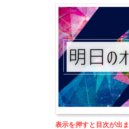
表示を押すと目次が出