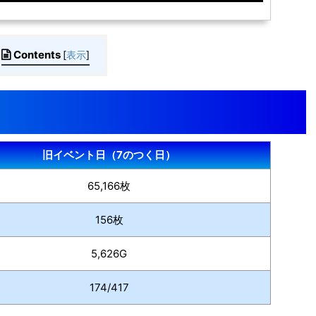
Contents
[
表示
]
旧イベント日（7のつく日）
65,166枚
156枚
5,626G
174/417