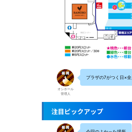
プラザの7がつく日×全
オシホール
管理人
注目ピックアップ
今回のよかった場所