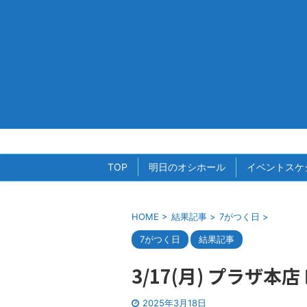
TOP
明日のオシホール
イベントスケ
HOME
>
結果記事
>
7がつく日
>
7がつく日
結果記事
3/17(月) プラザ
2025年3月18日