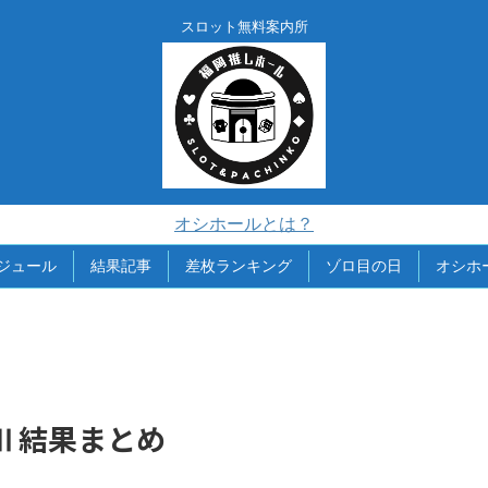
スロット無料案内所
オシホールとは？
ジュール
結果記事
差枚ランキング
ゾロ目の日
オシホ
本店Ⅱ結果まとめ