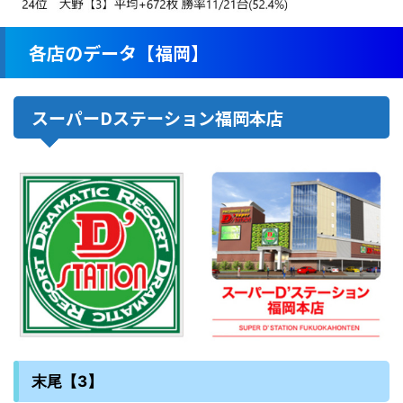
各店のデータ【福岡】
スーパーDステーション福岡本店
末尾【3】