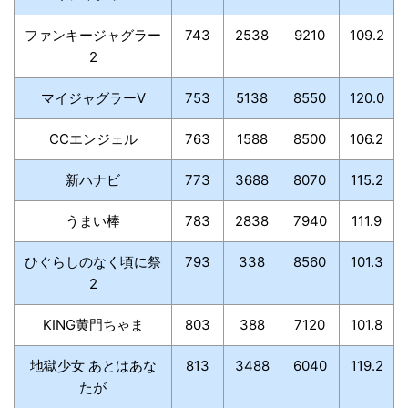
ファンキージャグラー
743
2538
9210
109.2
2
マイジャグラーV
753
5138
8550
120.0
CCエンジェル
763
1588
8500
106.2
新ハナビ
773
3688
8070
115.2
うまい棒
783
2838
7940
111.9
ひぐらしのなく頃に祭
793
338
8560
101.3
2
KING黄門ちゃま
803
388
7120
101.8
地獄少女 あとはあな
813
3488
6040
119.2
たが