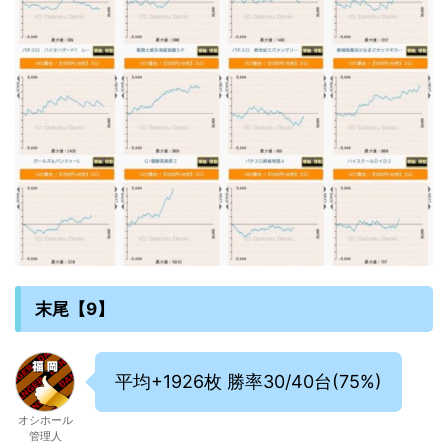
末尾【9】
平均+1926枚 勝率30/40台(75%)
オシホール
管理人