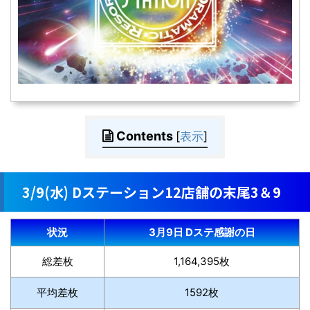
Contents
[
表示
]
3/9(水) Dステーション12店舗の末尾3＆9
状況
3月9日 Dステ感謝の日
総差枚
1,164,395枚
平均差枚
1592枚