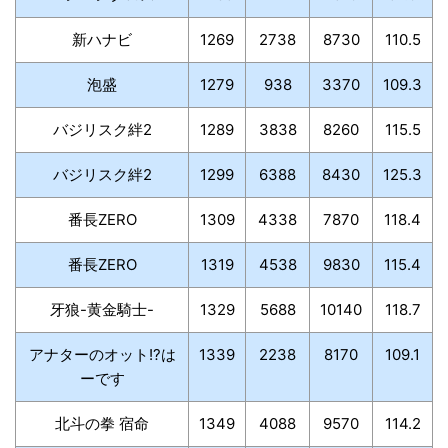
新ハナビ
1269
2738
8730
110.5
泡盛
1279
938
3370
109.3
バジリスク絆2
1289
3838
8260
115.5
バジリスク絆2
1299
6388
8430
125.3
番長ZERO
1309
4338
7870
118.4
番長ZERO
1319
4538
9830
115.4
牙狼-黄金騎士-
1329
5688
10140
118.7
アナターのオット!?は
1339
2238
8170
109.1
ーです
北斗の拳 宿命
1349
4088
9570
114.2