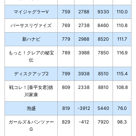
マイジャグラーV
759
2788
9330
110.0
バーサスリヴァイズ
769
2738
8460
110.8
新ハナビ
779
2988
8520
111.7
もっと！クレアの秘宝
789
3988
7850
116.9
伝
ディスクアップ2
799
3938
8510
115.4
戦コレ！[泰平女君]徳
809
2338
8810
108.8
川家康
泡盛
819
-3912
5440
76.0
ガールズ＆パンツァー
829
-412
7920
98.3
G