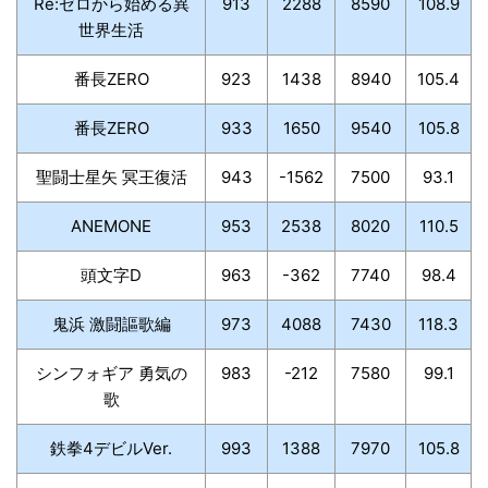
Re:ゼロから始める異
913
2288
8590
108.9
世界生活
番長ZERO
923
1438
8940
105.4
番長ZERO
933
1650
9540
105.8
聖闘士星矢 冥王復活
943
-1562
7500
93.1
ANEMONE
953
2538
8020
110.5
頭文字D
963
-362
7740
98.4
鬼浜 激闘謳歌編
973
4088
7430
118.3
シンフォギア 勇気の
983
-212
7580
99.1
歌
鉄拳4デビルVer.
993
1388
7970
105.8