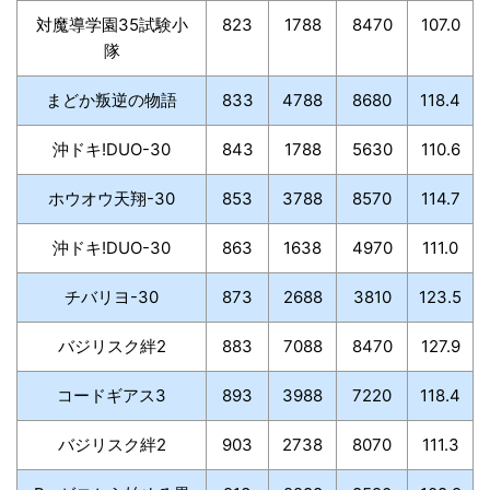
対魔導学園35試験小
823
1788
8470
107.0
隊
まどか叛逆の物語
833
4788
8680
118.4
沖ドキ!DUO-30
843
1788
5630
110.6
ホウオウ天翔-30
853
3788
8570
114.7
沖ドキ!DUO-30
863
1638
4970
111.0
チバリヨ-30
873
2688
3810
123.5
バジリスク絆2
883
7088
8470
127.9
コードギアス3
893
3988
7220
118.4
バジリスク絆2
903
2738
8070
111.3