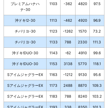
プレミアムハナハ
1103
-362
4820
97.5
ナ-30
沖ドキ!2-30
1113
-462
4920
96.9
チバリヨ-30
1123
-1262
1570
73.2
チバリヨ-30
1133
788
2330
111.3
沖ドキ!DUO-30
1143
-62
4910
99.6
沖ドキ!DUO-30
1153
3138
5770
118.1
SアイムジャグラーEX
1163
-1212
9130
95.6
SアイムジャグラーEX
1173
2488
8870
109.3
SアイムジャグラーEX
1183
788
8240
103.2
SアイムジャグラーEX
1193
338
8350
101.3