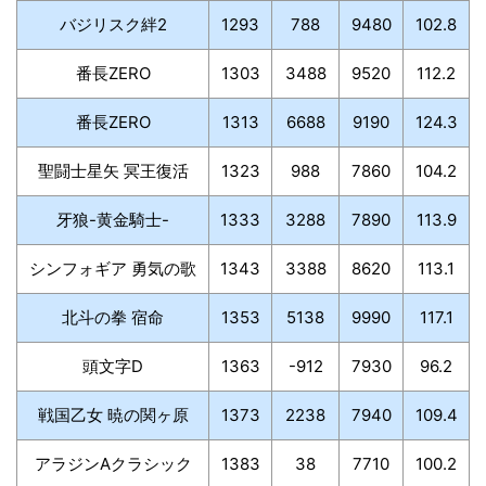
バジリスク絆2
1293
788
9480
102.8
番長ZERO
1303
3488
9520
112.2
番長ZERO
1313
6688
9190
124.3
聖闘士星矢 冥王復活
1323
988
7860
104.2
牙狼-黄金騎士-
1333
3288
7890
113.9
シンフォギア 勇気の歌
1343
3388
8620
113.1
北斗の拳 宿命
1353
5138
9990
117.1
頭文字D
1363
-912
7930
96.2
戦国乙女 暁の関ヶ原
1373
2238
7940
109.4
アラジンAクラシック
1383
38
7710
100.2