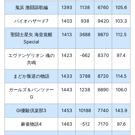
鬼浜 激闘謳歌編
1393
1138
6760
105.6
バイオハザード7
1403
938
9420
103.3
聖闘士星矢 海皇覚醒
1413
3688
9870
112.5
Special
エヴァンゲリオン 魂の
1423
-662
8370
97.4
共鳴
まどか叛逆の物語
1433
3788
8720
114.5
ガールズ＆パンツァー
1443
1238
6890
106.0
G
GI優駿倶楽部3
1453
10188
7740
143.9
麻雀物語4
1463
-512
7170
97.6