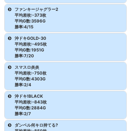
V
アイムジャグラ
1013
700枚
5805G
104.0
To LOVEるダー
1603
-1400
2291G
79.6
GEリザレクシ
1514
-2200
3894G
81.2
ナ-30
ゴーゴージャグ
1139
-900
6164G
95.1
機種
台番
差枚
G数
出率
ーEX
ファンキージャグラー2
クネス
枚
アイムジャグラー
1007
-2200
3163
76.8
スターハナハ
1912
-400
4315G
96.9
ホウオウ天
1343
-200
117G
43.0
ョン
枚
マイジャグラー
1115
-1000
5582G
94.0
ラー3
枚
平均差枚:-373枚
EX
ナ-30
枚
翔-30
枚
キングハナハ
2002
500枚
3389G
104.9
V
枚
ドラハナ閃
1914
700枚
6942G
103.4
平均G数:3596G
アイムジャグラ
1014
0枚
3277G
100.0
To LOVEるダー
1604
-1800
1538G
61.0
GEリザレクシ
1515
3300
7503G
114.7
ナ-30
勝率:4/15
光-30
ゴーゴージャグ
1140
-600
4176G
95.2
ーEX
クネス
枚
アイムジャグラー
1008
500
3284
105.1
スターハナハ
1913
800枚
6029G
104.4
ホウオウ天
1344
100枚
6924G
100.5
ョン
枚
マイジャグラー
1116
400枚
7614G
101.8
ラー3
枚
機種
台番
差枚
G数
出率
EX
ナ-30
沖ドキGOLD-30
翔-30
キングハナハ
2003
100枚
2849G
101.2
V
ドラハナ閃
1915
-800
2280G
88.3
アイムジャグラ
1015
1200
5225G
107.7
To LOVEるダー
1605
600枚
2095G
109.5
平均差枚:-495枚
GEリザレクシ
1516
300枚
6507G
101.5
ナ-30
光-30
枚
ーEX
枚
ファンキージャ
1032
-1600
4250G
87.5
平均G数:1951G
クネス
アイムジャグラー
1009
1600
8081
106.6
ホウオウ天
1345
-200
1651G
96.0
ョン
マイジャグラー
1117
-200枚
5392G
98.8
勝率:7/20
グラー2
枚
EX
翔-30
枚
キングハナハ
2004
-500
3810G
95.6
V
ドラハナ閃
1916
-700
2603G
91.0
アイムジャグラ
1016
-500
1082G
84.6
GEリザレクシ
1517
-1800
7036G
91.5
機種
台番
差枚
G数
出率
ナ-30
枚
スマスロ炎炎
光-30
枚
ーEX
枚
ファンキージャ
1033
-900
2865G
89.5
アイムジャグラー
1010
-1200
2814
85.8
ョン
枚
平均差枚:-750枚
マイジャグラー
1118
-700枚
4046G
94.2
グラー2
枚
EX
沖ドキGOLD-
1801
-2500
3717G
77.6
平均G数:4303G
キングハナハ
2005
-600
452G
55.8
V
ドラハナ閃
1917
-500
1221G
86.3
アイムジャグラ
1017
-200枚
4058G
98.4
勝率:2/4
30
枚
GEリザレクシ
1518
5000枚
7905G
121.1
ナ-30
枚
光-30
枚
ーEX
ファンキージャ
1034
-1400
2140G
78.2
アイムジャグラー
1011
500
6885
102.4
ョン
マイジャグラー
1119
-300枚
4290G
97.7
機種
台番
差枚
G数
出率
沖ドキ!BLACK
グラー2
枚
EX
沖ドキGOLD-
1802
-2200
2585G
71.6
キングハナハ
2006
-100
6567G
99.5
V
ドラハナ閃
1918
-400
750G
82.2
平均差枚:-843枚
アイムジャグラ
1018
-1300
2918G
85.1
30
枚
ナ-30
枚
スマスロ炎炎
1623
-2400枚
1793G
55.4
平均G数:2884G
光-30
枚
ーEX
枚
ファンキージャ
1035
-100
4470G
99.3
アイムジャグラー
1012
300
9048
101.1
勝率:2/7
マイジャグラー
1120
200枚
8069G
100.8
グラー2
枚
EX
沖ドキGOLD-
1803
-2700
2367G
62.0
キングハナハ
2007
100枚
4365G
100.8
スマスロ炎炎
1624
1800枚
4604G
113.0
V
ドラハナ閃
1919
-200枚
616G
89.2
アイムジャグラ
1019
-100枚
3893G
99.1
機種
台番
差枚
G数
出率
ダンベル何キロ持てる?
30
枚
ナ-30
光-30
ーEX
ファンキージャ
1036
1000
7751G
104.3
平均差枚:-850枚