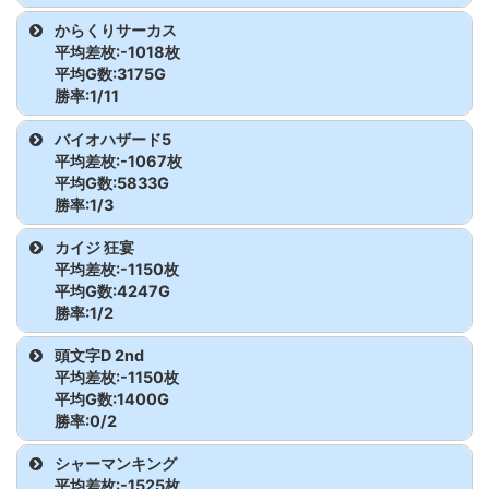
ズ
枚
ジャグラーガー
1023
-600枚
1751G
88.6
チバリヨ2
1340
-500枚
1634G
89.8
30
機種
台番
差枚
G数
出率
からくりサーカス
ルズ
ファンキージャ
1127
0枚
3372G
100.0
アイムジャグラー
1020
-600
4854
95.9
モンハンライ
1405
-2500
3240G
74.3
平均差枚:-1018枚
グラー2
チバリヨ2
1341
-1700枚
1279G
55.7
EX
沖ドキGOLD-
1811
-1600
1812G
70.6
ゾンビランドサ
1328
-1000
1144G
70.9
平均G数:3175G
ズ
枚
ジャグラーガー
1024
-700枚
4575G
94.9
30
枚
勝率:1/11
ガ
枚
ルズ
ファンキージャ
1128
100枚
3603G
100.9
ジャグラーガール
1021
-600
3752
94.7
モンハンライ
1406
-200枚
6867G
99.0
機種
台番
差枚
G数
出率
グラー2
バイオハザード5
ズ
沖ドキGOLD-
1812
1700枚
939G
160.3
ゾンビランドサ
1329
-1100枚
1270G
71.1
ズ
平均差枚:-1067枚
30
ガ
からくりサーカ
1704
-1500
6068G
91.8
平均G数:5833G
ファンキージャ
1129
0枚
1688G
100.0
ジャグラーガール
1022
-1600
4871
89.1
モンハンライ
1407
-2900
6413G
84.9
勝率:1/3
ス
枚
グラー2
ズ
沖ドキGOLD-
1813
-300枚
1139G
91.2
ゾンビランドサ
1330
-700枚
1935G
87.9
ズ
枚
機種
台番
差枚
G数
出率
30
カイジ 狂宴
ガ
からくりサーカ
1705
-100枚
87G
61.7
ファンキージャ
1130
-1400
2076G
77.5
ジャグラーガール
1023
-600
1751
88.6
平均差枚:-1150枚
ス
グラー2
枚
バイオハザード
921
-3100
4877G
78.8
平均G数:4247G
ズ
沖ドキGOLD-
1814
500枚
1440G
111.6
勝率:1/2
5
枚
30
からくりサーカ
1706
-1500
6851G
92.7
ジャグラーガール
1024
-700
4575
94.9
機種
台番
差枚
G数
出率
頭文字D 2nd
ス
枚
バイオハザード
922
500枚
8206G
102.0
ズ
沖ドキGOLD-
1822
-100枚
2130G
98.4
平均差枚:-1150枚
5
30
カイジ 狂宴
1307
1100枚
5054G
107.3
平均G数:1400G
からくりサーカ
1707
-1500
1640G
69.5
ハッピージャグラ
1025
-2600
3724
76.7
勝率:0/2
ス
枚
バイオハザード
923
-600枚
4416G
95.5
ーVⅢ
沖ドキGOLD-
1823
-1200
3502G
88.6
カイジ 狂宴
1308
-3400枚
3440G
67.1
機種
台番
差枚
G数
出率
シャーマンキング
5
30
枚
からくりサーカ
1708
-3000
4841G
79.3
平均差枚:-1525枚