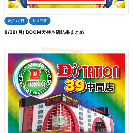
ファンキージャグ
1130
-1400
2076
77.5
ラー2
8がつく日
結果記事
8/28(月) BOOM天神本店結果まとめ
ゴーゴージャグラ
1131
0
0
0.0
ー3
ゴーゴージャグラ
1132
400
5368
102.5
ー3
ゴーゴージャグラ
1133
-300
2340
95.7
ー3
ゴーゴージャグラ
1134
-600
4574
95.6
ー3
ゴーゴージャグラ
1135
800
5545
104.8
ー3