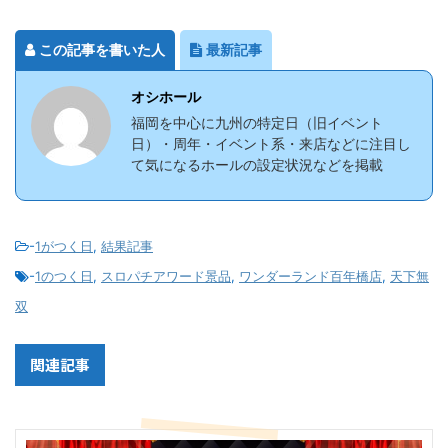
ルパン 大航海者
1333
-1600
1239G
57.0
東京喰種
1305
-6000枚
8446G
76.3
の秘宝
枚
ファンキージャグ
1033
-900
2865
89.5
この記事を書いた人
最新記事
東京喰種
1306
-4500枚
6020G
75.1
ラー2
オシホール
ファンキージャグ
1034
-1400
2140
78.2
福岡を中心に九州の特定日（旧イベント
ラー2
日）・周年・イベント系・来店などに注目し
て気になるホールの設定状況などを掲載
ファンキージャグ
1035
-100
4470
99.3
ラー2
ファンキージャグ
1036
1000
7751
104.3
-
1がつく日
,
結果記事
ラー2
-
1のつく日
,
スロパチアワード景品
,
ワンダーランド百年橋店
,
天下無
双
マイジャグラーV
1101
400
8316
101.6
マイジャグラーV
1102
-1700
5009
88.7
関連記事
マイジャグラーV
1103
-800
2514
89.4