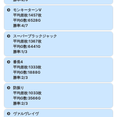
世界最強
枚
ありふれた職業で
914
-1200
1453
72.5
機種
台番
差枚
G数
出率
モンキーターンV
かぐや様
1621
3000枚
3813G
126.2
ありふれた職業で
912
-800
1364G
80.4
世界最強
平均差枚:1457枚
世界最強
枚
シン・エヴァ
1315
900枚
3154G
109.5
平均G数:6528G
かぐや様
1622
5200枚
3476G
149.9
勝率:4/7
ありふれた職業で
915
300
8339
101.2
ありふれた職業で
913
2600
2938G
129.5
シン・エヴァ
1316
-200枚
1316G
94.9
世界最強
機種
台番
差枚
G数
出率
スーパーブラックジャック
世界最強
枚
平均差枚:1367枚
シン・エヴァ
1317
3900枚
3586G
136.3
ありふれた職業で
916
12400
8128
150.9
モンキーターン
901
-1400
3477G
86.6
平均G数:6441G
ありふれた職業で
914
-1200
1453G
72.5
世界最強
勝率:1/3
V
枚
世界最強
枚
機種
台番
差枚
G数
出率
番長4
ありふれた職業で
917
500
3433
104.9
モンキーターン
902
-2900
4367G
77.9
ありふれた職業で
915
300枚
8339G
101.2
平均差枚:1333枚
世界最強
V
枚
スーパーブラッ
1610
-3300
4456G
75.3
平均G数:1888G
世界最強
勝率:2/3
クジャック
枚
ありふれた職業で
918
600
6419
103.1
モンキーターン
903
7800枚
9193G
128.3
ありふれた職業で
916
12400
8128G
150.9
世界最強
機種
台番
差枚
G数
出率
防振り
V
スーパーブラッ
1611
7800
8878G
129.3
世界最強
枚
平均差枚:1033枚
クジャック
枚
番長4
908
-200枚
108G
38.3
ありふれた職業で
919
-400
3632
96.3
平均G数:3566G
モンキーターン
904
100枚
6792G
100.5
ありふれた職業で
917
500枚
3433G
104.9
勝率:2/3
世界最強
V
スーパーブラッ
1612
-400
5990G
97.8
世界最強
番長4
909
400枚
2797G
104.8
機種
台番
差枚
G数
出率
ヴァルヴレイヴ
クジャック
枚
ありふれた職業で
920
4500
8404
117.8