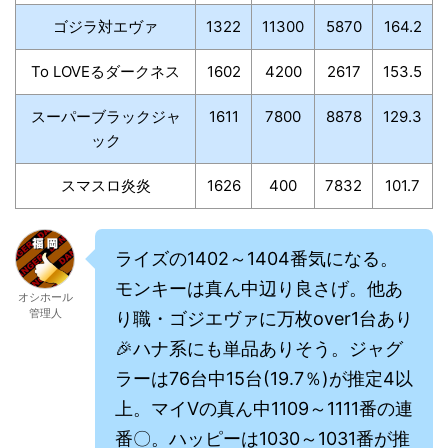
ゴジラ対エヴァ
1322
11300
5870
164.2
To LOVEるダークネス
1602
4200
2617
153.5
スーパーブラックジャ
1611
7800
8878
129.3
ック
スマスロ炎炎
1626
400
7832
101.7
ライズの1402～1404番気になる。
モンキーは真ん中辺り良さげ。他あ
オシホール
管理人
り職・ゴジエヴァに万枚over1台あり
🎉ハナ系にも単品ありそう。ジャグ
ラーは76台中15台(19.7％)が推定4以
上。マイⅤの真ん中1109～1111番の連
番〇。ハッピーは1030～1031番が推