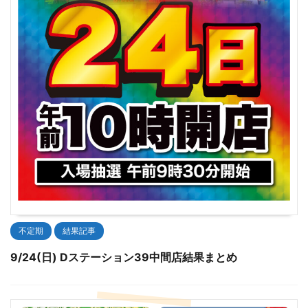
ゴーゴージャグラ
1136
100
6711
100.5
ー3
ゴーゴージャグラ
1137
400
6102
102.2
ー3
ゴーゴージャグラ
1138
-200
5860
98.9
ー3
ゴーゴージャグラ
1139
-900
6164
95.1
ー3
ゴーゴージャグラ
1140
-600
4176
95.2
ー3
不定期
結果記事
甲鉄城のカバネリ
1301
-500
4741
96.5
9/24(日) Dステーション39中間店結果まとめ
甲鉄城のカバネリ
1302
400
1093
112.2
甲鉄城のカバネリ
1303
-600
970
79.4