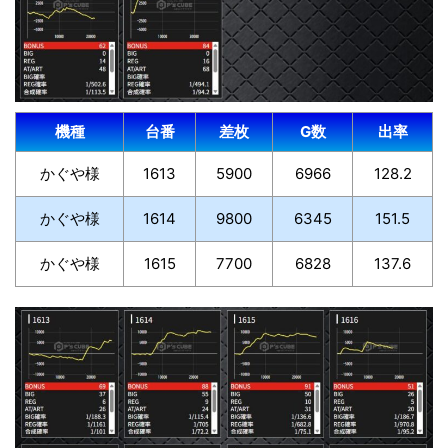
機種
台番
差枚
G数
出率
かぐや様
1613
5900
6966
128.2
かぐや様
1614
9800
6345
151.5
かぐや様
1615
7700
6828
137.6