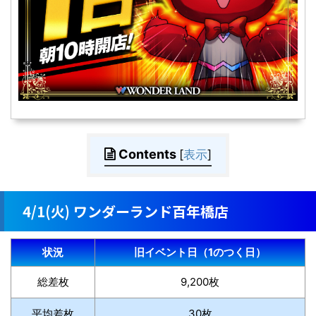
Contents
[
表示
]
4/1(火) ワンダーランド百年橋店
状況
旧イベント日（1のつく日）
総差枚
9,200枚
平均差枚
30枚