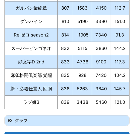
ガルパン最終章
807
1583
4150
112.7
ダンバイン
810
5190
3390
151.0
Re:ゼロ season2
814
-1905
7340
91.3
スーパービンゴネオ
832
5115
3860
144.2
頭文字D 2nd
833
4736
9100
117.3
麻雀格闘倶楽部 覚醒
835
928
7420
104.2
新・必殺仕置人 回胴
836
5263
3840
145.7
ラブ嬢3
839
3438
5460
121.0
グラフ