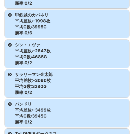
アイムジャグラー
659
-1665
3660
84.8
アイムジャグラ
670
-135枚
8120G
99.4
勝率:0/2
EX
ーEX
Re:ゼロ season2
815
-1101枚
4230G
91.3
機種
台番
差枚
G数
出率
甲鉄城のカバネリ
アイムジャグラー
660
2684
7810
111.5
平均差枚:-1998枚
アイムジャグラ
671
-904枚
2330G
87.1
ゾンビランドサ
624
-803枚
4340G
93.8
平均G数:3995G
EX
ーEX
勝率:0/6
ガ
アイムジャグラー
661
-1055
4730
92.6
アイムジャグラ
672
-107枚
6860G
99.5
機種
台番
差枚
G数
出率
シン・エヴァ
ゾンビランドサ
625
-3072
4660G
78.0
EX
ーEX
平均差枚:-2647枚
ガ
枚
甲鉄城のカバネ
775
-2747
5370G
82.9
平均G数:4685G
アイムジャグラー
662
1844
7160
108.6
勝率:0/2
リ
枚
アイムジャグラ
673
-1219
2090G
80.6
EX
ーEX
枚
機種
台番
差枚
G数
出率
サラリーマン金太郎
甲鉄城のカバネ
776
-1068枚
3750G
90.5
平均差枚:-3090枚
アイムジャグラー
663
-311
3220
96.8
リ
アイムジャグラ
674
288枚
3890G
102.5
シン・エヴァ
630
-2182枚
4630G
84.3
平均G数:3280G
EX
ーEX
勝率:0/2
甲鉄城のカバネ
777
-1452
3670G
86.8
シン・エヴァ
631
-3112枚
4740G
78.1
機種
台番
差枚
G数
出率
アイムジャグラー
664
980
6230
105.2
バンドリ
リ
枚
アイムジャグラ
675
1401枚
4640G
110.1
平均差枚:-3499枚
EX
ーEX
サラリーマン金太
614
-2399
3510G
77.2
平均G数:3945G
甲鉄城のカバネ
778
-2602
2920G
70.3
勝率:0/2
郎
枚
アイムジャグラー
665
-3
5270
100.0
リ
枚
アイムジャグラ
676
-620枚
4860G
95.7
EX
機種
台番
差枚
G数
出率
ーEX
ToLOVEるダークネス