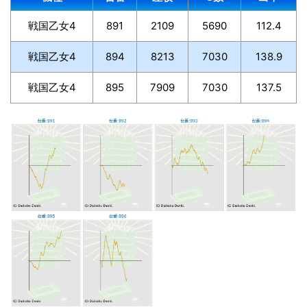
戦国乙女4
891
2109
5690
112.4
戦国乙女4
894
8213
7030
138.9
戦国乙女4
895
7909
7030
137.5