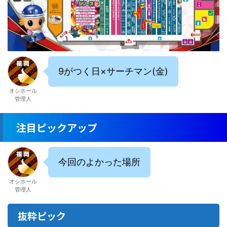
9がつく日×サーチマン(金)
オシホール
管理人
注目ピックアップ
今回のよかった場所
オシホール
管理人
抜粋ピック