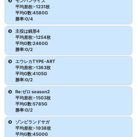
モンハンライズ
シャーマンキン
629
1768枚
4150G
114.2
ラーVⅢ
枚
平均差枚:-1231枚
アイムジャグラー
653
369
6160
102.0
グ
バイオハザード5
アイムジャグラ
616
664
-4255枚
980枚
6230G
6680G
105.2
78.8
平均G数:4580G
EX
勝率:0/4
ーEX
ハッピージャグ
740
-299
5920G
98.3
バイオハザード5
617
1914枚
3720G
117.2
ラーVⅢ
枚
機種
台番
差枚
G数
出率
主役は銭形4
アイムジャグラー
654
243
4780
101.7
アイムジャグラ
665
-3枚
5270G
100.0
平均差枚:-1254枚
EX
ーEX
モンハンライズ
637
-2674枚
4550G
80.4
平均G数:2460G
勝率:0/2
アイムジャグラー
655
-195
3910
98.3
アイムジャグラ
666
-498枚
4230G
96.1
モンハンライズ
638
-270枚
5180G
98.3
EX
機種
台番
差枚
G数
出率
エウレカTYPE-ART
ーEX
平均差枚:-1363枚
モンハンライズ
639
-1351枚
3930G
88.5
主役は銭形4
845
-1803枚
3110G
80.7
平均G数:4105G
アイムジャグラー
656
-958
6060
94.7
アイムジャグラ
667
-596枚
5080G
96.1
勝率:0/2
EX
ーEX
モンハンライズ
640
-629枚
4660G
95.5
主役は銭形4
846
-705枚
1810G
87.0
機種
台番
差枚
G数
出率
Re:ゼロ season2
アイムジャグラー
657
-1592
3900
86.4
アイムジャグラ
668
-429枚
8490G
98.3
平均差枚:-1503枚
EX
エウレカTYPE-
781
-1503
4540G
89.0
平均G数:5785G
ーEX
勝率:0/2
ART
枚
アイムジャグラー
658
175
5570
101.0
アイムジャグラ
669
1275枚
7350G
105.8
機種
台番
差枚
G数
出率
ゾンビランドサガ
EX
エウレカTYPE-
782
-1223
3670G
88.9
ーEX
平均差枚:-1938枚
ART
枚
Re:ゼロ season2
814
-1905枚
7340G
91.3
平均G数:4500G