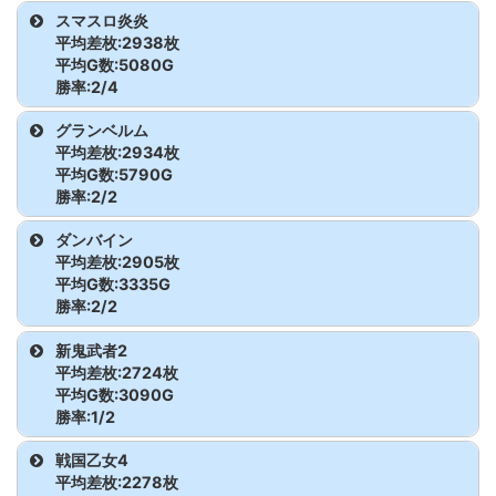
機種
台番
差枚
G数
出率
スマスロ炎炎
ルパン 大航海者の
285
6141
3750
154.6
ルパン 大航海者
286
7351
3590G
168.3
平均差枚:2938枚
秘宝
の秘宝
枚
スーパーブラック
626
3014
4210G
123.9
平均G数:5080G
勝率:2/4
ジャック
枚
ルパン 大航海者の
286
7351
3590
168.3
ルパン 大航海者
287
-1394
5350G
91.3
機種
台番
差枚
G数
出率
グランベルム
秘宝
の秘宝
枚
スーパーブラック
627
3039
3890G
126.0
平均差枚:2934枚
ジャック
枚
スマスロ炎炎
317
-1392枚
3570G
87.0
平均G数:5790G
ルパン 大航海者の
287
-1394
5350
91.3
ルパン 大航海者
288
4950
3610G
145.7
勝率:2/2
秘宝
の秘宝
枚
スマスロ炎炎
318
12468枚
6110G
168.0
機種
台番
差枚
G数
出率
ダンバイン
ルパン 大航海者の
288
4950
3610
145.7
平均差枚:2905枚
スマスロ炎炎
319
795枚
3150G
108.4
グランベルム
771
890枚
6140G
104.8
平均G数:3335G
秘宝
勝率:2/2
スマスロ炎炎
320
-120枚
7490G
99.5
グランベルム
772
4977枚
5440G
130.5
ヴァルヴレイヴ
289
6802
4200
154.0
機種
台番
差枚
G数
出率
新鬼武者2
平均差枚:2724枚
ヴァルヴレイヴ
290
2757
6850
113.4
ダンバイン
809
620枚
3280G
106.3
平均G数:3090G
勝率:1/2
ヴァルヴレイヴ
291
-2512
4400
81.0
ダンバイン
810
5190枚
3390G
151.0
機種
台番
差枚
G数
出率
戦国乙女4
平均差枚:2278枚
ヴァルヴレイヴ
292
9068
6680
145.2