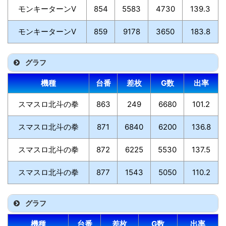
モンキーターンV
854
5583
4730
139.3
モンキーターンV
859
9178
3650
183.8
グラフ
機種
台番
差枚
G数
出率
スマスロ北斗の拳
863
249
6680
101.2
スマスロ北斗の拳
871
6840
6200
136.8
スマスロ北斗の拳
872
6225
5530
137.5
スマスロ北斗の拳
877
1543
5050
110.2
グラフ
機種
台番
差枚
G数
出率