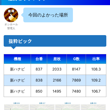
今回のよかった場所
オシホール
管理人
抜粋ピック
機種
台番
差枚
G数
出率
新ハナビ
837
2033
8147
108.3
新ハナビ
838
2166
7869
109.2
新ハナビ
850
1495
7480
106.7