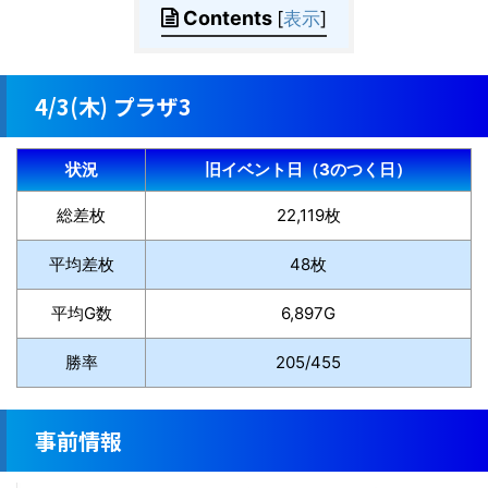
Contents
[
表示
]
4/3(木) プラザ3
状況
旧イベント日（3のつく日）
総差枚
22,119枚
平均差枚
48枚
平均G数
6,897G
勝率
205/455
事前情報