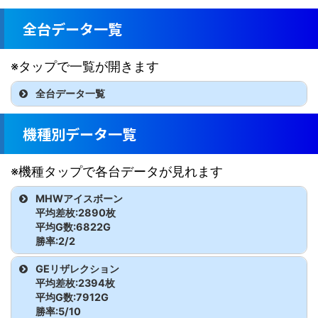
全台データ一覧
※タップで一覧が開きます
全台データ一覧
機種
台番
差枚
G数
出率
機種別データ一覧
マイジャグラーV
581
631
9150
102.3
※機種タップで各台データが見れます
マイジャグラーV
582
2208
8679
108.5
MHWアイスボーン
マイジャグラーV
平均差枚:2890枚
583
3200
7695
113.9
平均G数:6822G
勝率:2/2
マイジャグラーV
585
866
8005
103.6
機種
台番
差枚
G数
出率
GEリザレクション
マイジャグラーV
586
-330
7247
98.5
平均差枚:2394枚
MHWアイスボー
852
1229枚
6338G
106.5
平均G数:7912G
マイジャグラーV
587
110
7773
100.5
勝率:5/10
ン