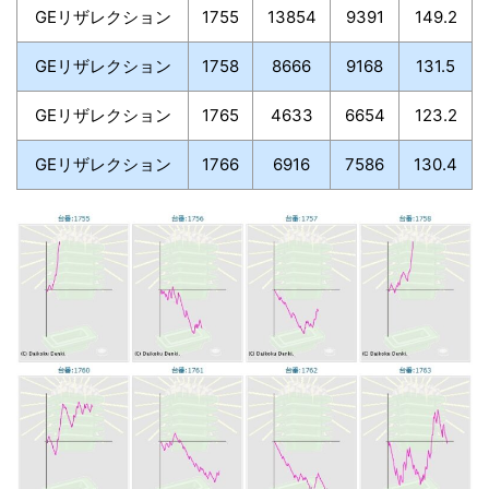
GEリザレクション
1755
13854
9391
149.2
GEリザレクション
1758
8666
9168
131.5
GEリザレクション
1765
4633
6654
123.2
GEリザレクション
1766
6916
7586
130.4