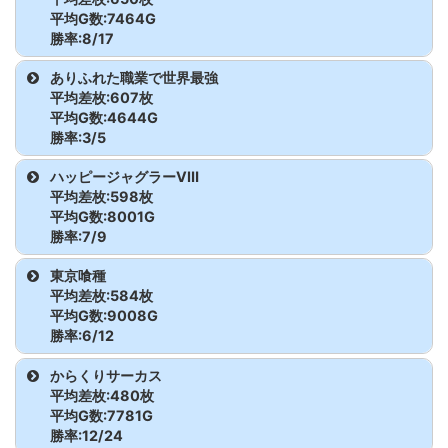
V
ジャグラーガー
820
-938
5699G
94.5
平均G数:7464G
マイジャグラー
585
866枚
8005G
103.6
GEリザレクシ
1762
-4975
8087G
79.5
勝率:8/17
アイムジャグラ
608
-138
7772
99.4
ルズ
枚
V
モンキーターン
867
-2734
6658G
86.3
ョン
枚
ーEX
機種
台番
差枚
G数
出率
ありふれた職業で世界最強
V
枚
ジャグラーガー
821
754枚
7527G
103.3
マイジャグラー
586
-330枚
7247G
98.5
平均差枚:607枚
GEリザレクシ
1763
-96枚
9051G
99.6
アイムジャグラ
610
25
8836
100.1
ルズ
スーパーブラッ
1051
-2001
8419G
92.1
平均G数:4644G
V
モンキーターン
868
10125枚
9155G
136.9
ョン
ーEX
勝率:3/5
クジャック
枚
V
ジャグラーガー
822
533枚
8539G
102.1
マイジャグラー
587
110枚
7773G
100.5
GEリザレクシ
1765
4633
6654G
123.2
機種
台番
差枚
G数
出率
ハッピージャグラーVⅢ
アイムジャグラ
611
-1134
8180
95.4
ルズ
スーパーブラッ
1052
-2150
7093G
89.9
V
モンキーターン
870
116枚
8478G
100.5
ョン
枚
平均差枚:598枚
ーEX
クジャック
枚
ありふれた職業
1076
941枚
4579G
106.9
平均G数:8001G
V
ジャグラーガー
823
3508
8351G
114.0
マイジャグラー
588
4375枚
9477G
115.4
勝率:7/9
で世界最強
GEリザレクシ
1766
6916枚
7586G
130.4
アイムジャグラ
612
-1313
7822
94.4
ルズ
枚
スーパーブラッ
1053
666枚
9654G
102.3
V
モンキーターン
871
-1205枚
6108G
93.4
ョン
ーEX
機種
台番
差枚
G数
出率
東京喰種
クジャック
ありふれた職業
1077
1575
6421G
108.2
V
ジャグラーガー
825
-505
7209G
97.7
平均差枚:584枚
マイジャグラー
600
729枚
8778G
102.8
で世界最強
枚
ハッピージャグラ
700
-2742
7594G
88.0
アイムジャグラ
613
966
8470
103.8
平均G数:9008G
ルズ
枚
スーパーブラッ
1055
-205
6652G
99.0
V
モンキーターン
872
-917枚
7995G
96.2
勝率:6/12
ーVⅢ
枚
ーEX
クジャック
枚
ありふれた職業
1078
-2234
3519G
78.8
V
ジャグラーガー
826
-934
6679G
95.3
マイジャグラー
601
-746枚
6954G
96.4
機種
台番
差枚
G数
出率
からくりサーカス
で世界最強
枚
ハッピージャグラ
701
-263
7896G
98.9
アイムジャグラ
615
483
7359
102.2
ルズ
枚
スーパーブラッ
1056
3000
8977G
111.1
V
平均差枚:480枚
モンキーターン
873
4800枚
9296G
117.2
ーVⅢ
枚
ーEX
東京喰種
1082
-1659枚
8851G
93.8
平均G数:7781G
クジャック
枚
ありふれた職業
1080
-1884
1773G
64.6
V
ジャグラーガー
827
1758
6730G
108.7
勝率:12/24
マイジャグラー
602
1425枚
8913G
105.3
で世界最強
枚