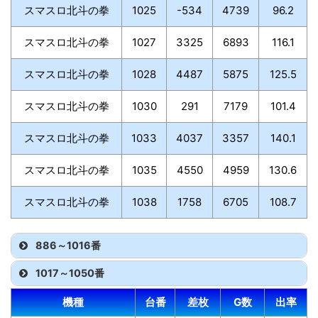
スマスロ北斗の拳
1025
-534
4739
96.2
スマスロ北斗の拳
1027
3325
6893
116.1
スマスロ北斗の拳
1028
4487
5875
125.5
スマスロ北斗の拳
1030
291
7179
101.4
スマスロ北斗の拳
1033
4037
3357
140.1
スマスロ北斗の拳
1035
4550
4959
130.6
スマスロ北斗の拳
1038
1758
6705
108.7
886～1016番
1017～1050番
機種
台番
差枚
G数
出率