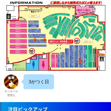
3がつく日
オシホール
管理人
注目ピックアップ