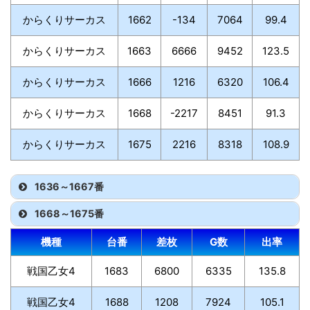
からくりサーカス
1662
-134
7064
99.4
からくりサーカス
1663
6666
9452
123.5
からくりサーカス
1666
1216
6320
106.4
からくりサーカス
1668
-2217
8451
91.3
からくりサーカス
1675
2216
8318
108.9
1636～1667番
1668～1675番
機種
台番
差枚
G数
出率
戦国乙女4
1683
6800
6335
135.8
戦国乙女4
1688
1208
7924
105.1