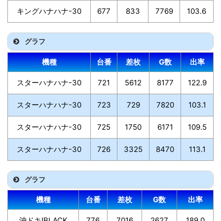
キングハナハナ-30
677
833
7769
103.6
グラフ
機種
台番
差枚
G数
出率
スターハナハナ-30
721
5612
8177
122.9
スターハナハナ-30
723
729
7820
103.1
スターハナハナ-30
725
1750
6171
109.5
スターハナハナ-30
726
3325
8470
113.1
グラフ
機種
台番
差枚
G数
出率
沖ドキ!BLACK
776
7016
2627
189.0