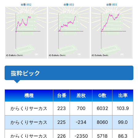
抜粋ピック
機種
台番
差枚
G数
出率
からくりサーカス
223
700
6032
103.9
からくりサーカス
225
-234
8060
99.0
からくりサーカス
226
-2350
5718
86.3