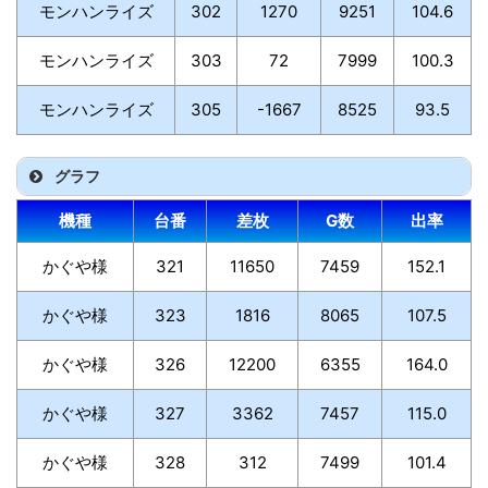
モンハンライズ
302
1270
9251
104.6
モンハンライズ
303
72
7999
100.3
モンハンライズ
305
-1667
8525
93.5
グラフ
機種
台番
差枚
G数
出率
かぐや様
321
11650
7459
152.1
かぐや様
323
1816
8065
107.5
かぐや様
326
12200
6355
164.0
かぐや様
327
3362
7457
115.0
かぐや様
328
312
7499
101.4