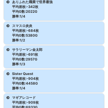
ファンキージャグ
162
-832
4210G
93.4
機種
台番
差枚
G数
出率
ありふれた職業で世界最強
ジャック
リ
アイムジャグラ
128
-2075
3117G
77.8
ス-30
マイジャグラー
572
-313枚
6783G
98.5
ラー2
枚
平均差枚:-342枚
ーEX
枚
スマスロ北斗の
252
2150枚
4422G
116.2
平均G数:2022G
V
スーパーブラック
206
-613
5910
96.5
甲鉄城のカバネ
535
66枚
5456G
100.4
沖ドキゴージャ
703
-1642
2695G
79.7
勝率:1/4
拳
ジャック
リ
アイムジャグラ
130
-53枚
4909G
99.6
ス-30
枚
マイジャグラー
573
-1421枚
4769G
90.1
機種
台番
差枚
G数
出率
スマスロ炎炎
ーEX
スマスロ北斗の
253
350枚
2489G
104.7
V
スーパーブラック
207
-1325
3560
87.6
平均差枚:-684枚
沖ドキゴージャ
705
-2925
5081G
80.8
拳
ありふれた職業で
508
-467
2812G
94.5
平均G数:5380G
ジャック
アイムジャグラ
131
-267枚
2789G
96.8
ス-30
枚
マイジャグラー
575
-132枚
4389G
99.0
勝率:1/2
世界最強
枚
ーEX
スマスロ北斗の
255
-1817枚
2295G
73.6
V
スーパーブラック
208
266
1348
106.6
沖ドキゴージャ
706
0枚
4219G
100.0
機種
台番
差枚
G数
出率
サラリーマン金太郎
拳
ありふれた職業で
510
600
2280G
108.8
ジャック
アイムジャグラ
132
-384
1886G
93.2
ス-30
平均差枚:-691枚
マイジャグラー
576
-311枚
2865G
96.4
世界最強
枚
スマスロ炎炎
562
-1475枚
6819G
92.8
平均G数:2957G
ーEX
枚
スマスロ北斗の
256
537枚
4879G
103.7
V
スーパーブラック
210
5375
7193
124.9
勝率:1/3
沖ドキゴージャ
707
-2338
6180G
87.4
拳
ありふれた職業で
511
-1071
2340G
84.7
ジャック
スマスロ炎炎
563
108枚
3940G
100.9
アイムジャグラ
133
-394
3839G
96.6
ス-30
枚
マイジャグラー
577
-71枚
6787G
99.7
機種
台番
差枚
G数
出率
Sister Quest
世界最強
枚
ーEX
枚
スマスロ北斗の
257
-1767
2564G
77.0
V
平均差枚:-904枚
ミリマス ネクスト
211
264
2512
103.5
沖ドキゴージャ
728
-2825
5778G
83.7
サラリーマン金
307
2016枚
3645G
118.4
平均G数:4458G
拳
枚
ありふれた職業で
512
-430
657G
78.2
PR
アイムジャグラ
135
-375枚
4295G
97.1
ス-30
枚
勝率:1/4
太郎
マイジャグラー
578
-707枚
2447G
90.4
世界最強
枚
ーEX
スマスロ北斗の
258
1412枚
3892G
112.1
V
ミリマス ネクスト
212
-1334
2202
79.8
機種
台番
差枚
G数
出率
マギアレコード
沖ドキゴージャ
730
-3017
4430G
77.3
サラリーマン金
308
-1363
2753G
83.5
拳
PR
平均差枚:-909枚
アイムジャグラ
136
-121枚
954G
95.8
ス-30
枚
太郎
枚
マイジャグラー
580
2375枚
7794G
110.2
Sister Quest
856
-267枚
2226G
96.0
平均G数:6933G