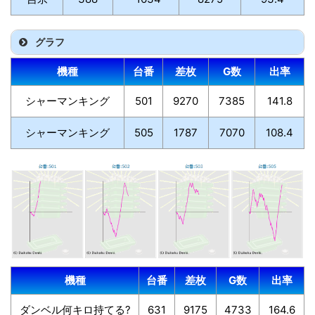
グラフ
機種
台番
差枚
G数
出率
シャーマンキング
501
9270
7385
141.8
シャーマンキング
505
1787
7070
108.4
機種
台番
差枚
G数
出率
ダンベル何キロ持てる?
631
9175
4733
164.6