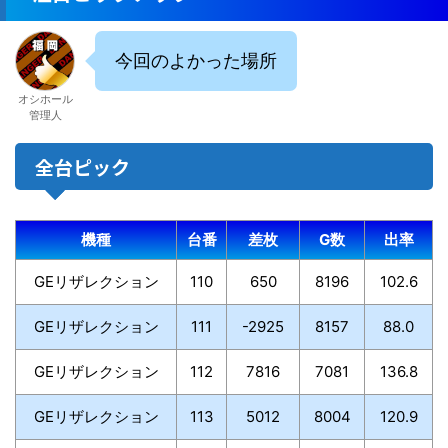
今回のよかった場所
オシホール
管理人
全台ピック
機種
台番
差枚
G数
出率
GEリザレクション
110
650
8196
102.6
GEリザレクション
111
-2925
8157
88.0
GEリザレクション
112
7816
7081
136.8
GEリザレクション
113
5012
8004
120.9