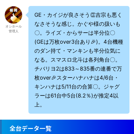
GE・カイジが良さそう👏吉宗も悪く
なさそうな感じ。かぐや様の扱いも
オシホール
管理人
〇。ライズ・からサーは半分位〇
(GEは万枚over3台あり🎉)。4台機種
のダン持て・マンキンも半分位気に
なる。スマスロ北斗は各列角台〇。
チバリヨ2は833～835番の連番で万
枚over🎉スターハナハナは4/6台・
キンハナは5/11台の合算〇。ジャグ
ラーは61台中5台(8.2％)が推定4以
上。
全台データ一覧