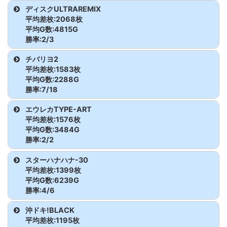
GEリザレクショ
116
-1776枚
6216G
90.5
機種
台番
差枚
G数
出率
ディスクULTRAREMIX
アイムジャグラー
130
-53
4909
99.6
ダンベル何キロ
632
-2325
5969G
87.0
ン
平均差枚:2068枚
モンハンライズ
300
-901枚
6050G
95.0
EX
持てる?
枚
かぐや様
321
11650枚
7459G
152.1
平均G数:4815G
GEリザレクショ
117
15200
9234G
154.9
勝率:2/3
モンハンライズ
301
10825枚
9912G
136.4
アイムジャグラー
131
-267
2789
96.8
ダンベル何キロ
633
4862
4782G
133.9
ン
枚
かぐや様
322
-2750枚
4372G
79.0
機種
台番
差枚
G数
出率
EX
チバリヨ2
持てる?
枚
モンハンライズ
302
1270枚
9251G
104.6
平均差枚:1583枚
GEリザレクショ
118
-4038
9496G
85.8
かぐや様
323
1816枚
8065G
107.5
ディスク
520
-821
5532G
95.1
平均G数:2288G
アイムジャグラー
132
-384
1886
93.2
ダンベル何キロ
635
-1596
3788G
86.0
ン
枚
モンハンライズ
303
72枚
7999G
100.3
勝率:7/18
ULTRAREMIX
枚
EX
持てる?
枚
かぐや様
325
-417枚
7552G
98.2
GEリザレクショ
120
3412枚
8651G
113.1
機種
台番
差枚
G数
出率
エウレカTYPE-ART
モンハンライズ
305
-1667枚
8525G
93.5
ディスク
521
4750
5138G
130.8
アイムジャグラー
133
-394
3839
96.6
ン
平均差枚:1576枚
かぐや様
326
12200枚
6355G
164.0
ULTRAREMIX
枚
EX
チバリヨ2
820
-1834枚
1338G
54.3
平均G数:3484G
モンハンライズ
306
-851枚
8876G
96.8
勝率:2/2
GEリザレクショ
121
5983枚
8258G
124.2
かぐや様
327
3362枚
7457G
115.0
ディスク
522
2275
3774G
120.1
アイムジャグラー
135
-375
4295
97.1
チバリヨ2
821
-1425枚
3143G
84.9
ン
機種
台番
差枚
G数
出率
スターハナハナ-30
ULTRAREMIX
枚
EX
かぐや様
328
312枚
7499G
101.4
平均差枚:1399枚
チバリヨ2
822
4087枚
2261G
160.3
エウレカTYPE-
528
2691
3912G
122.9
平均G数:6239G
アイムジャグラー
136
-121
954
95.8
かぐや様
330
-1984枚
2860G
76.9
勝率:4/6
ART
枚
チバリヨ2
823
-1296枚
921G
53.1
EX
機種
台番
差枚
G数
出率
沖ドキ!BLACK
かぐや様
331
2191枚
5864G
112.5
エウレカTYPE-
530
462枚
3057G
105.0
平均差枚:1195枚
チバリヨ2
825
-267枚
2533G
96.5
アイムジャグラー
137
-86
975
97.1
ART