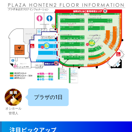
プラザの1日
オシホール
管理人
注目ピックアップ