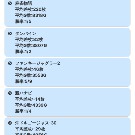
機種
台番
差枚
G数
出率
麻雀物語
モンキーターン
186
5437枚
8291G
121.9
沖ドキ!BLACK
813
6266枚
3195G
165.4
ナ-30
モンキーターンV
172
-721
3917
93.9
平均差枚:220枚
沖ドキGOLD-
713
235枚
1681G
104.7
V
ヴァルヴレイヴ
351
3987枚
7761G
117.1
平均G数:8318G
30
沖ドキ!BLACK
815
3850枚
2065G
162.1
キングハナハ
676
-207枚
4588G
98.5
モンキーターンV
173
-1092
2592
86.0
勝率:1/5
モンキーターン
187
-667枚
3237G
93.1
ナ-30
ヴァルヴレイヴ
352
-1859枚
3257G
81.0
沖ドキGOLD-
715
2083枚
2209G
131.4
機種
台番
差枚
G数
出率
V
ダンバイン
沖ドキ!BLACK
816
3308枚
3832G
128.8
モンキーターンV
175
4475
7517
119.8
30
平均差枚:82枚
キングハナハ
677
833枚
7769G
103.6
ヴァルヴレイヴ
353
-1651枚
8521G
93.5
麻雀物語
636
-1075枚
8223G
95.6
平均G数:3807G
モンキーターン
188
1341枚
3470G
112.9
沖ドキ!BLACK
817
-1417枚
5306G
91.1
モンキーターンV
176
2625
2433
136.0
ナ-30
勝率:1/2
沖ドキGOLD-
716
-2475
3124G
73.6
V
ヴァルヴレイヴ
355
-4950枚
5001G
67.0
麻雀物語
637
-3084枚
8076G
87.3
30
枚
沖ドキ!BLACK
818
3075枚
2015G
150.9
モンキーターンV
177
6283
6009
134.9
キングハナハ
678
-359
4937G
97.6
機種
台番
差枚
G数
出率
ファンキージャグラー2
モンキーターン
200
-1013枚
6684G
94.9
ナ-30
枚
平均差枚:46枚
ヴァルヴレイヴ
356
-4050枚
4951G
72.7
麻雀物語
638
-3113枚
9250G
88.8
沖ドキGOLD-
717
-675枚
1888G
88.1
V
ダンバイン
555
554枚
6351G
102.9
モンキーターンV
178
-1221
1216
66.5
平均G数:3553G
30
勝率:5/9
キングハナハ
680
-1100
2876G
87.3
ヴァルヴレイヴ
357
14766枚
5941G
182.8
麻雀物語
650
-1396枚
6967G
93.3
モンキーターン
201
-2134枚
3217G
77.9
ダンバイン
556
-390枚
1263G
89.7
モンキーターンV
180
-3609
7742
84.5
ナ-30
枚
機種
台番
差枚
G数
出率
新ハナビ
沖ドキGOLD-
718
266枚
3259G
102.7
V
ヴァルヴレイヴ
358
-509枚
4651G
96.4
平均差枚:-14枚
麻雀物語
651
9770枚
9075G
135.9
30
モンキーターンV
181
-650
1599
86.4
キングハナハ
681
-55枚
6575G
99.7
ファンキージャグ
152
725枚
4346G
105.6
平均G数:4339G
モンキーターン
217
691枚
6961G
103.3
ヴァルヴレイヴ
360
-650枚
2183G
90.1
ナ-30
勝率:1/4
ラー2
沖ドキGOLD-
720
958枚
1329G
124.0
モンキーターンV
182
1758
7490
107.8
V
機種
台番
差枚
G数
出率
30
沖ドキゴージャス-30
ヴァルヴレイヴ
361
-2650枚
6903G
87.2
ファンキージャグ
153
237
1269G
106.2
平均差枚:-29枚
モンキーターンV
183
-1575
3599
85.4
モンキーターン
218
314枚
4411G
102.4
ラー2
枚
新ハナビ
122
-142枚
3101G
98.5
平均G数:4056G