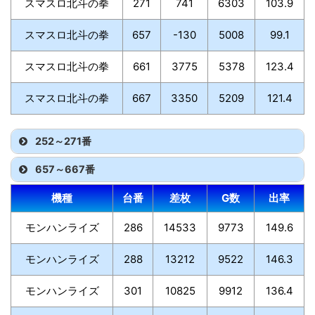
スマスロ北斗の拳
271
741
6303
103.9
スマスロ北斗の拳
657
-130
5008
99.1
スマスロ北斗の拳
661
3775
5378
123.4
スマスロ北斗の拳
667
3350
5209
121.4
252～271番
657～667番
機種
台番
差枚
G数
出率
モンハンライズ
286
14533
9773
149.6
モンハンライズ
288
13212
9522
146.3
モンハンライズ
301
10825
9912
136.4