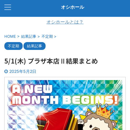
オシホール
オシホールとは？
HOME
>
結果記事
>
不定期
>
不定期
結果記事
5/1(木) プラザ本店Ⅱ結果まとめ
2025年5月2日