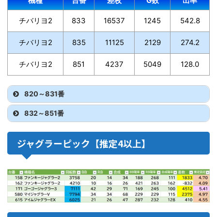
機種
台番
差枚
G数
出率
チバリヨ2
833
16537
1245
542.8
チバリヨ2
835
11125
2129
274.2
チバリヨ2
851
4237
5049
128.0
820～831番
832～851番
ジャグラーピック【推定4以上】