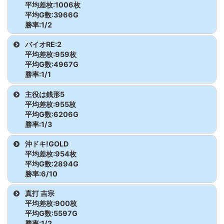
平均差枚:1006枚
ハッピージャグラーVⅢ
62
6,788
-1,244
GEリザレクション
324
3,773
4,453
新鬼武者3
319
3,070
6,169
平均G数:3966G
勝率:1/2
ハッピージャグラーVⅢ
63
5,381
-2,114
GEリザレクション
325
2,640
1,179
新鬼武者3
320
1,265
-1,268
機種名
台番
G数
差枚
バイオRE:2
ハッピージャグラーVⅢ
64
3,462
-803
平均差枚:959枚
GEリザレクション
326
4,202
1,136
新鬼武者3
321
4,975
-1,723
バイオハザード RE:3
207
3,114
4,589
平均G数:4967G
ハッピージャグラーVⅢ
65
6,555
-1,501
勝率:1/1
GEリザレクション
327
4,920
692
バイオハザード RE:3
208
4,818
-2,578
機種名
台番
G数
差枚
主役は銭形5
ハッピージャグラーVⅢ
66
5,642
-62
GEリザレクション
328
4,126
-2,537
平均差枚:955枚
バイオRE:2
16
4,967
959
平均G数:6206G
ウルトラミラクルジャグ
67
2,156
-643
勝率:1/3
ラー
機種名
台番
G数
差枚
沖ドキ!GOLD
ウルトラミラクルジャグ
68
5,052
-961
平均差枚:954枚
主役は銭形5
337
6,196
-19
平均G数:2894G
ラー
勝率:6/10
主役は銭形5
338
6,610
3,958
ウルトラミラクルジャグ
69
5,260
-899
機種名
台番
G数
差枚
真打 吉宗
ラー
平均差枚:900枚
主役は銭形5
339
5,812
-1,075
沖ドキ!GOLD
26
3,071
-399
平均G数:5597G
ウルトラミラクルジャグ
70
8,468
361
勝率:1/2