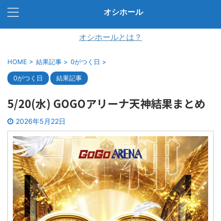
オシホール
オシホールとは？
HOME
>
結果記事
>
0がつく日
>
0がつく日
結果記事
5/20(水) GOGOアリーナ天神結果まとめ
2026年5月22日