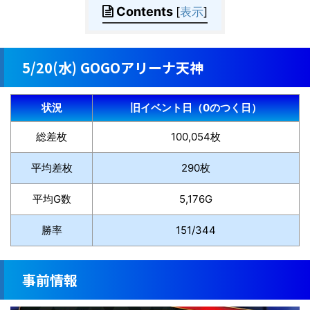
Contents
[
表示
]
5/20(水) GOGOアリーナ天神
状況
旧イベント日（0のつく日）
総差枚
100,054枚
平均差枚
290枚
平均G数
5,176G
勝率
151/344
事前情報