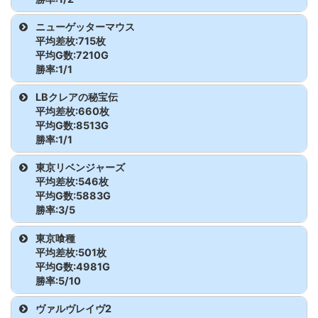
ラー
沖ドキ!GOLD
27
2,153
3,538
機種名
台番
G数
差枚
ニューゲッターマウス
平均差枚:715枚
ウルトラミラクルジャグ
71
9,121
358
沖ドキ!GOLD
28
3,838
-1,614
真打 吉宗
359
5,526
3,069
平均G数:7210G
ラー
勝率:1/1
沖ドキ!GOLD
29
2,770
-2,391
真打 吉宗
360
5,668
-1,268
ファンキージャグラー2
72
4,625
-1,174
機種名
台番
G数
差枚
LBクレアの秘宝伝
平均差枚:660枚
沖ドキ!GOLD
30
3,403
6,121
ニューゲッターマウス
40
7,210
715
平均G数:8513G
ファンキージャグラー2
73
8,160
3,149
勝率:1/1
沖ドキ!GOLD
31
2,051
-361
ファンキージャグラー2
74
8,721
1,581
機種名
台番
G数
差枚
東京リベンジャーズ
沖ドキ!GOLD
32
4,728
2,421
平均差枚:546枚
ファンキージャグラー2
75
8,519
333
LBクレアの秘宝伝
12
8,513
660
平均G数:5883G
沖ドキ!GOLD
33
2,351
1,632
勝率:3/5
ファンキージャグラー2
76
3,606
-1,014
機種名
台番
G数
差枚
東京喰種
沖ドキ!GOLD
34
3,531
133
平均差枚:501枚
ファンキージャグラー2
77
3,075
-1,051
東京リベンジャーズ
332
5,256
354
平均G数:4981G
沖ドキ!GOLD
35
1,039
460
勝率:5/10
ファンキージャグラー2
78
4,746
-1,373
東京リベンジャーズ
333
4,336
-1,054
機種名
台番
G数
差枚
ヴァルヴレイヴ2