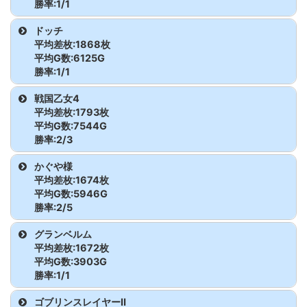
沖ドキ!GOLD
32
4,728
2,421
勝率:1/1
甲鉄城のカバネリ
202
3,917
4,490
機種名
台番
G数
差枚
ドッチ
沖ドキ!GOLD
33
2,351
1,632
平均差枚:1868枚
甲鉄城のカバネリ
203
2,556
0
スタァライト
3
8,638
2,149
平均G数:6125G
沖ドキ!GOLD
34
3,531
133
勝率:1/1
甲鉄城のカバネリ
204
4,618
2,736
沖ドキ!GOLD
35
1,039
460
機種名
台番
G数
差枚
戦国乙女4
平均差枚:1793枚
甲鉄城のカバネリ
205
2,901
1,484
ドッチ
4
6,125
1,868
平均G数:7544G
アオハル操
36
1,853
-1,104
勝率:2/3
甲鉄城のカバネリ
206
2,467
-579
ファミスタ
37
7,468
2,312
機種名
台番
G数
差枚
かぐや様
平均差枚:1674枚
ひぐらしのなく頃に祭2
38
7,863
2,890
戦国乙女4
340
7,682
3,095
平均G数:5946G
勝率:2/5
戦国恋姫
39
2,087
-699
戦国乙女4
341
7,876
2,683
機種名
台番
G数
差枚
グランベルム
平均差枚:1672枚
ニューゲッターマウス
40
7,210
715
戦国乙女4
342
7,074
-399
かぐや様
246
8,186
-686
平均G数:3903G
勝率:1/1
グランベルム
41
3,903
1,672
かぐや様
247
5,404
6,711
機種名
台番
G数
差枚
ゴブリンスレイヤーⅡ