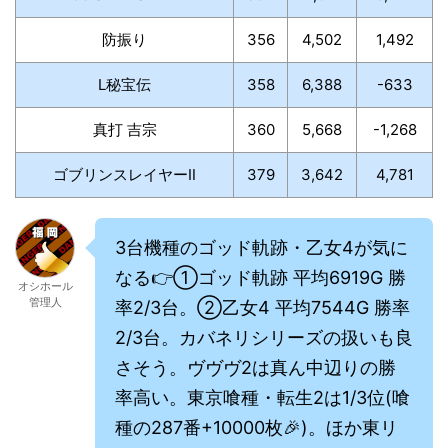
防振り
356
4,502
1,492
L秘宝伝
358
6,388
-633
真打 吉宗
360
5,668
-1,268
ゴブリンスレイヤーⅡ
379
3,642
4,781
3台機種のゴッド軌跡・乙女4が気に
なる👉①ゴッド軌跡 平均6919G 勝
オシホール
管理人
率2/3台。②乙女4 平均7544G 勝率
2/3台。カバネリシリーズの扱いも良
さそう。ヴヴヴ2は真ん中辺りの勝
率高い。東京喰種・転生2は1/3位(喰
種の287番+10000枚🎉)。ほか東リ