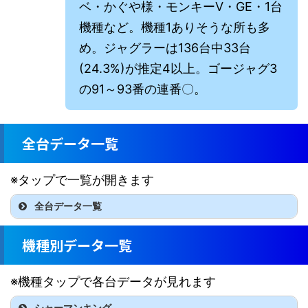
ベ・かぐや様・モンキーⅤ・GE・1台
機種など。機種1ありそうな所も多
め。ジャグラーは136台中33台
(24.3%)が推定4以上。ゴージャグ3
の91～93番の連番〇。
全台データ一覧
※タップで一覧が開きます
全台データ一覧
機種名
台番
G数
差枚
機種別データ一覧
チバリヨ2
1
5,792
7,949
※機種タップで各台データが見れます
A-SLOT+異世界かるてっ
2
5,237
-2,611
と
シャーマンキング