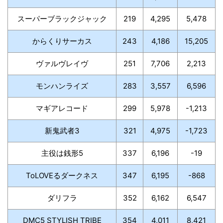
スーパーブラックジャック
219
4,295
5,478
からくりサーカス
243
4,186
15,205
ヴァルヴレイヴ
251
7,706
2,213
モンハンライズ
283
3,557
6,596
マギアレコード
299
5,978
-1,213
新鬼武者3
321
4,975
-1,723
主役は銭形5
337
6,196
-19
ToLOVEるダークネス
347
6,195
-868
ダリフラ
352
6,162
6,547
DMC5 STYLISH TRIBE
354
4,011
8,421