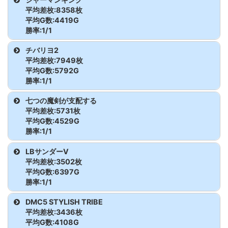
平均差枚:8358枚
平均G数:4419G
スタァライト
3
8,638
2,149
勝率:1/1
ドッチ
4
6,125
1,868
機種名
台番
G数
差枚
チバリヨ2
平均差枚:7949枚
SAO
5
5,495
3,185
シャーマンキング
6
4,419
8,358
平均G数:5792G
勝率:1/1
シャーマンキング
6
4,419
8,358
機種名
台番
G数
差枚
七つの魔剣が支配する
平均差枚:5731枚
Lハナビ
7
3,061
-1,332
チバリヨ2
1
5,792
7,949
平均G数:4529G
勝率:1/1
LBサンダーV
8
6,397
3,502
機種名
台番
G数
差枚
LBサンダーV
ディスクULTRAREMIX
9
8,380
-4,055
平均差枚:3502枚
七つの魔剣が支配する
14
4,529
5,731
平均G数:6397G
勝率:1/1
LB SHAKE
10
4,818
-2,958
機種名
台番
G数
差枚
DMC5 STYLISH TRIBE
A-SLOT+このすば
11
8,624
-2,733
平均差枚:3436枚
LBサンダーV
8
6,397
3,502
平均G数:4108G