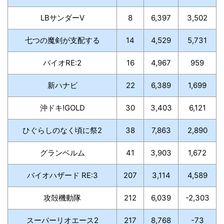
LBサンダーV
8
6,397
3,502
七つの魔剣が支配する
14
4,529
5,731
バイオRE:2
16
4,967
959
新ハナビ
22
6,389
1,699
沖ドキ!GOLD
30
3,403
6,121
ひぐらしのなく頃に祭2
38
7,863
2,890
グランベルム
41
3,903
1,672
バイオハザード RE:3
207
3,114
4,589
攻殻機動隊
212
6,039
-2,303
スーパーリオエース2
217
8,768
-73