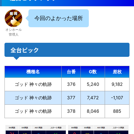
今回のよかった場所
オシホール
管理人
全台ピック
機種名
台番
G数
差枚
ゴッド 神々の軌跡
376
5,240
9,182
ゴッド 神々の軌跡
377
7,472
-1,107
ゴッド 神々の軌跡
378
8,046
885