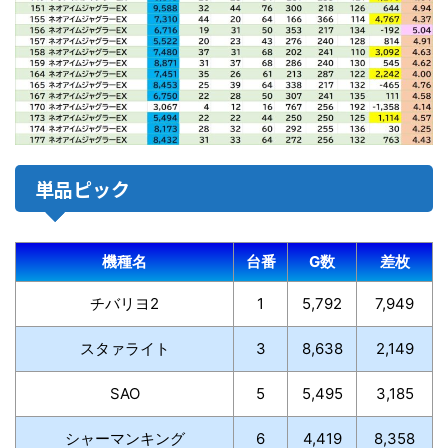
単品ピック
機種名
台番
G数
差枚
チバリヨ2
1
5,792
7,949
スタァライト
3
8,638
2,149
SAO
5
5,495
3,185
シャーマンキング
6
4,419
8,358