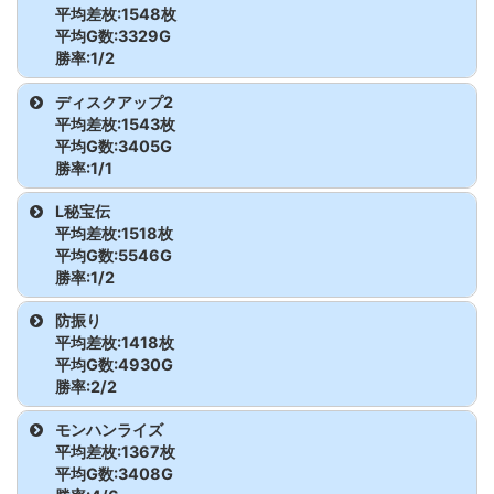
ミスタージャグラー
42
4,159
-1,023
平均差枚:1548枚
かぐや様
248
4,784
-525
グランベルム
41
3,903
1,672
平均G数:3329G
ミスタージャグラー
43
2,743
-1,286
勝率:1/2
かぐや様
249
4,953
-3,643
機種名
台番
G数
差枚
ディスクアップ2
ミスタージャグラー
44
8,446
1,982
平均差枚:1543枚
かぐや様
250
6,403
6,513
ゴブリンスレイヤーⅡ
379
3,642
4,781
平均G数:3405G
ミスタージャグラー
45
4,162
-121
勝率:1/1
ゴブリンスレイヤーⅡ
380
3,016
-1,684
ミスタージャグラー
46
9,348
1,202
機種名
台番
G数
差枚
L秘宝伝
平均差枚:1518枚
ディスクアップ2
20
3,405
1,543
平均G数:5546G
ミスタージャグラー
47
4,164
-862
勝率:1/2
ミスタージャグラー
48
2,698
-645
機種名
台番
G数
差枚
防振り
平均差枚:1418枚
ミスタージャグラー
49
7,596
2,146
L秘宝伝
357
4,704
3,670
平均G数:4930G
勝率:2/2
ミスタージャグラー
50
6,799
-297
L秘宝伝
358
6,388
-633
機種名
台番
G数
差枚
モンハンライズ
平均差枚:1367枚
ミスタージャグラー
51
6,358
-85
防振り
355
5,358
1,345
平均G数:3408G