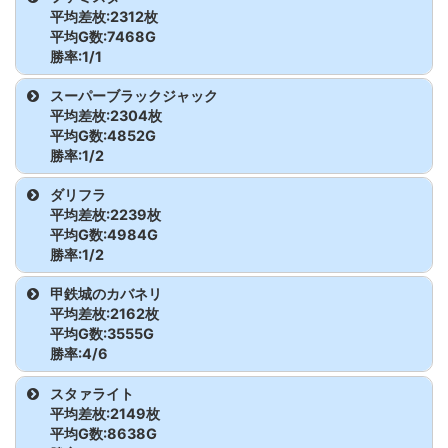
新ハナビ
22
6,389
1,699
平均差枚:2312枚
カバネリ 海門決戦
271
5,632
-3,992
平均G数:7468G
サンダーVライトニング
23
2,802
-946
勝率:1/1
カバネリ 海門決戦
272
5,574
-3,202
機種名
台番
G数
差枚
エウレカTYPE-ART
24
3,258
-1,549
スーパーブラックジャック
平均差枚:2304枚
カバネリ 海門決戦
273
5,277
-3,841
ファミスタ
37
7,468
2,312
平均G数:4852G
エウレカTYPE-ART
25
6,013
-1,877
勝率:1/2
カバネリ 海門決戦
274
3,012
8,597
沖ドキ!GOLD
26
3,071
-399
機種名
台番
G数
差枚
ダリフラ
平均差枚:2239枚
カバネリ 海門決戦
275
5,183
697
沖ドキ!GOLD
27
2,153
3,538
スーパーブラックジャック
219
4,295
5,478
平均G数:4984G
勝率:1/2
カバネリ 海門決戦
276
3,818
10,873
沖ドキ!GOLD
28
3,838
-1,614
スーパーブラックジャック
220
5,409
-869
機種名
台番
G数
差枚
甲鉄城のカバネリ
カバネリ 海門決戦
277
4,382
1,820
平均差枚:2162枚
沖ドキ!GOLD
29
2,770
-2,391
ダリフラ
351
3,805
-2,069
平均G数:3555G
カバネリ 海門決戦
278
5,021
2,722
勝率:4/6
沖ドキ!GOLD
30
3,403
6,121
ダリフラ
352
6,162
6,547
機種名
台番
G数
差枚
スタァライト
カバネリ 海門決戦
279
4,861
1,978
沖ドキ!GOLD
31
2,051
-361
平均差枚:2149枚
甲鉄城のカバネリ
201
4,871
4,844
平均G数:8638G
カバネリ 海門決戦
280
3,970
8,002