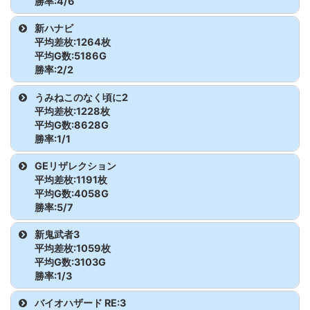
勝率:4/6
ジャグラーガールズ
52
1,994
-724
防振り
356
4,502
1,492
機種名
台番
G数
差枚
新ハナビ
ジャグラーガールズ
53
8,346
610
平均差枚:1264枚
モンハンライズ
281
3,552
3,886
平均G数:5186G
ジャグラーガールズ
54
8,297
2,947
勝率:2/2
モンハンライズ
282
3,108
-2,017
機種名
台番
G数
差枚
うみねこのなく頃に2
ジャグラーガールズ
55
5,181
910
平均差枚:1228枚
モンハンライズ
283
3,557
6,596
新ハナビ
21
3,982
830
平均G数:8628G
ジャグラーガールズ
56
3,005
-726
勝率:1/1
モンハンライズ
284
3,929
113
新ハナビ
22
6,389
1,699
ジャグラーガールズ
57
1,835
-1,298
機種名
台番
G数
差枚
GEリザレクション
平均差枚:1191枚
モンハンライズ
285
2,986
-1,905
うみねこのなく頃に2
13
8,628
1,228
ジャグラーガールズ
58
7,416
445
平均G数:4058G
勝率:5/7
モンハンライズ
286
3,319
1,528
ジャグラーガールズ
59
5,485
81
機種名
台番
G数
差枚
新鬼武者3
平均差枚:1059枚
ジャグラーガールズ
60
5,423
715
GEリザレクション
322
4,590
-1,292
平均G数:3103G
勝率:1/3
ジャグラーガールズ
61
7,005
-405
GEリザレクション
323
4,154
4,708
機種名
台番
G数
差枚
バイオハザード RE:3