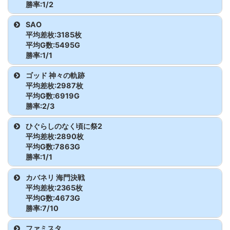
LBクレアの秘宝伝
12
8,513
660
勝率:1/2
機種名
台番
G数
差枚
うみねこのなく頃に2
13
8,628
1,228
SAO
平均差枚:3185枚
DMC5 STYLISH TRIBE
353
4,206
-1,550
平均G数:5495G
七つの魔剣が支配する
14
4,529
5,731
勝率:1/1
DMC5 STYLISH TRIBE
354
4,011
8,421
番長ZERO
15
6,850
-2,211
機種名
台番
G数
差枚
ゴッド 神々の軌跡
平均差枚:2987枚
バイオRE:2
16
4,967
959
SAO
5
5,495
3,185
平均G数:6919G
勝率:2/3
炎炎ノ消防隊
17
4,398
-535
機種名
台番
G数
差枚
ひぐらしのなく頃に祭2
平均差枚:2890枚
クランキークレスト
18
2,002
-476
ゴッド 神々の軌跡
376
5,240
9,182
平均G数:7863G
勝率:1/1
ハイパーラッシュ
19
3,333
-2,062
ゴッド 神々の軌跡
377
7,472
-1,107
機種名
台番
G数
差枚
カバネリ 海門決戦
ディスクアップ2
20
3,405
1,543
平均差枚:2365枚
ゴッド 神々の軌跡
378
8,046
885
ひぐらしのなく頃に祭2
38
7,863
2,890
平均G数:4673G
勝率:7/10
新ハナビ
21
3,982
830
機種名
台番
G数
差枚
ファミスタ