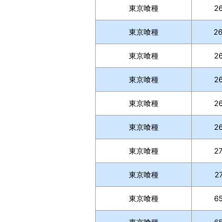
東京喰種
2
東京喰種
2
東京喰種
2
東京喰種
2
東京喰種
2
東京喰種
2
東京喰種
2
東京喰種
2
東京喰種
6