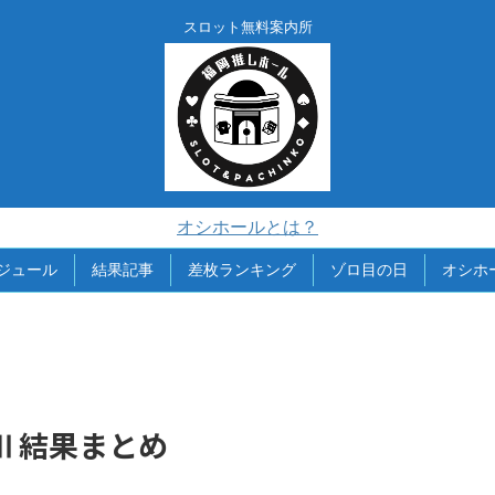
スロット無料案内所
オシホールとは？
ジュール
結果記事
差枚ランキング
ゾロ目の日
オシホ
本店Ⅱ結果まとめ