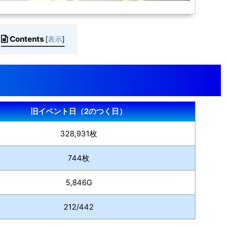
Contents
[
表示
]
旧イベント日（2のつく日）
328,931枚
744枚
5,846G
212/442