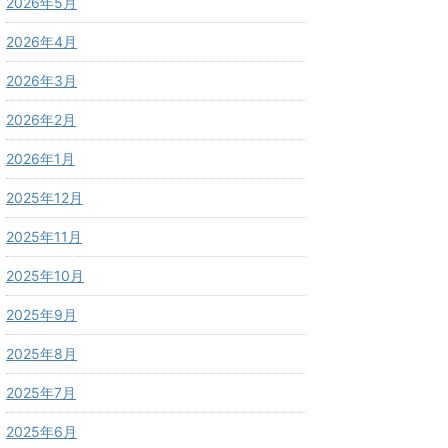
2026年5月
2026年4月
2026年3月
2026年2月
2026年1月
2025年12月
2025年11月
2025年10月
2025年9月
2025年8月
2025年7月
2025年6月