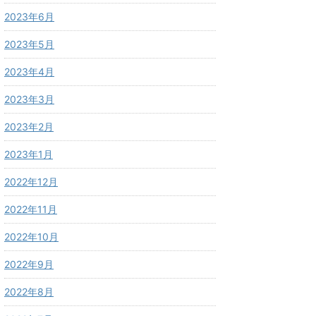
2023年6月
2023年5月
2023年4月
2023年3月
2023年2月
2023年1月
2022年12月
2022年11月
2022年10月
2022年9月
2022年8月