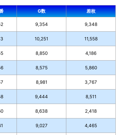
番
G数
差枚
52
9,354
9,348
53
10,251
11,558
55
8,850
4,186
56
8,575
5,860
57
8,981
3,767
58
9,444
8,511
60
8,638
2,418
61
9,027
4,465