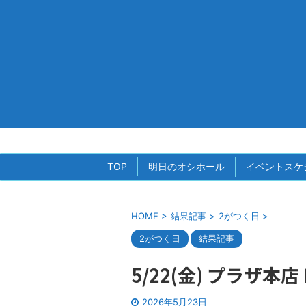
TOP
明日のオシホール
イベントスケ
HOME
>
結果記事
>
2がつく日
>
2がつく日
結果記事
5/22(金) プラザ
2026年5月23日