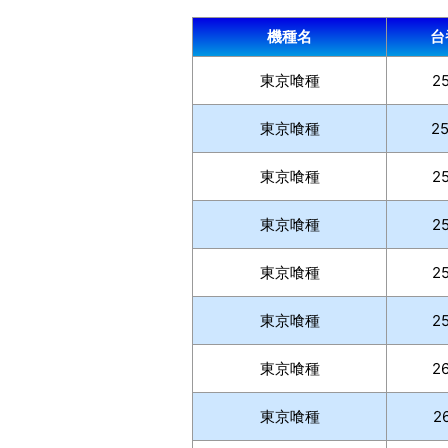
機種名
台
東京喰種
2
東京喰種
2
東京喰種
2
東京喰種
2
東京喰種
2
東京喰種
2
東京喰種
2
東京喰種
2