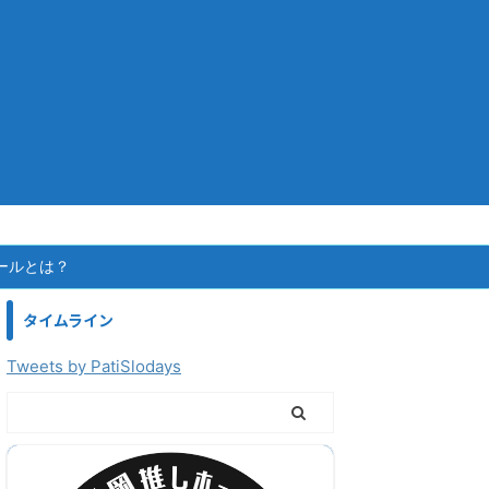
ールとは？
タイムライン
Tweets by PatiSlodays