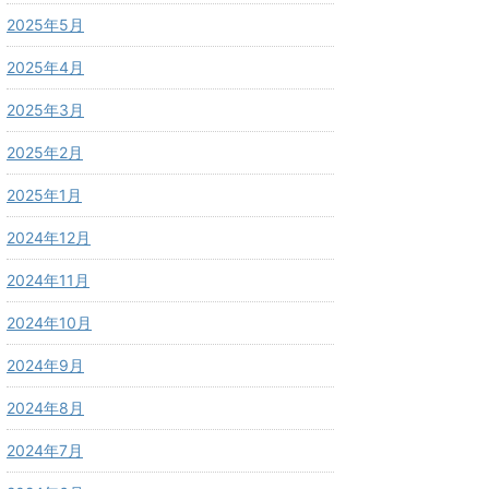
2025年5月
2025年4月
2025年3月
2025年2月
2025年1月
2024年12月
2024年11月
2024年10月
2024年9月
2024年8月
2024年7月