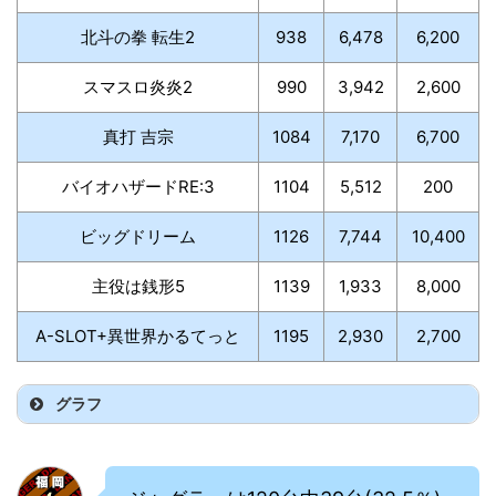
北斗の拳 転生2
938
6,478
6,200
スマスロ炎炎2
990
3,942
2,600
真打 吉宗
1084
7,170
6,700
バイオハザードRE:3
1104
5,512
200
ビッグドリーム
1126
7,744
10,400
主役は銭形5
1139
1,933
8,000
A-SLOT+異世界かるてっと
1195
2,930
2,700
グラフ