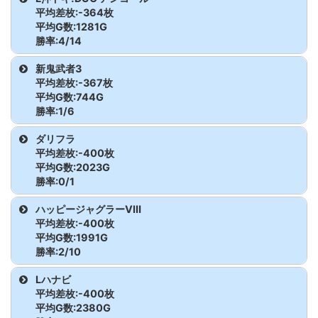
ヴァルヴレイヴ2
1009
0
0
モンキーターンV
967
1,931
-100
平均差枚:-364枚
アイムジャグラーEX
779
3,715
-200
ゴーゴージャグラー3
763
5,268
200
沖ドキ!BLACK
852
225
-300
ドッチ
1172
2,370
2,200
平均G数:1281G
ヴァルヴレイヴ2
1010
0
0
モンキーターンV
968
804
200
勝率:4/14
アイムジャグラーEX
780
6,419
-1,000
ゴーゴージャグラー3
764
1,020
-300
沖ドキ!BLACK
853
2,618
-2,100
ドッチ
1173
2,920
-2,900
ヴァルヴレイヴ2
1011
1,366
-500
機種名
台番
G数
差枚
新鬼武者3
モンキーターンV
969
528
-400
ファンキージャグラー2
781
5,745
600
平均差枚:-367枚
ゴーゴージャグラー3
765
6,082
-1,000
沖ドキ!BLACK
854
210
-300
ヴァルヴレイヴ2
1012
0
0
L沖ドキ!DUO アンコール
827
2,683
-1,400
平均G数:744G
モンキーターンV
970
643
-800
ファンキージャグラー2
782
5,258
1,200
勝率:1/6
ゴーゴージャグラー3
766
3,542
-900
沖ドキ!BLACK
855
2,895
-500
ヴァルヴレイヴ2
1013
1,102
-1,500
L沖ドキ!DUO アンコール
828
50
-100
モンキーターンV
971
133
0
機種名
台番
G数
差枚
ダリフラ
ファンキージャグラー2
783
1,997
100
ゴーゴージャグラー3
767
2,518
700
沖ドキ!BLACK
856
3,094
-2,000
平均差枚:-400枚
ヴァルヴレイヴ2
1014
0
0
L沖ドキ!DUO アンコール
829
544
500
モンキーターンV
972
2,744
2,100
新鬼武者3
1086
724
700
平均G数:2023G
ファンキージャグラー2
784
4,419
-800
ゴーゴージャグラー3
768
938
-700
勝率:0/1
沖ドキ!BLACK
857
210
-300
ヴァルヴレイヴ2
1015
778
-200
L沖ドキ!DUO アンコール
830
3,315
-100
モンキーターンV
973
761
300
新鬼武者3
1087
555
-600
ファンキージャグラー2
785
2,624
200
機種名
台番
G数
差枚
ハッピージャグラーVⅢ
ゴーゴージャグラー3
769
2,391
0
沖ドキ!BLACK
858
541
1,800
ヴァルヴレイヴ2
1016
403
-600
平均差枚:-400枚
L沖ドキ!DUO アンコール
831
46
-100
モンキーターンV
974
1,568
-600
新鬼武者3
1088
410
-500
ダリフラ
1200
2,023
-400
平均G数:1991G
ファンキージャグラー2
786
6,291
1,500
ゴーゴージャグラー3
770
5,916
800
沖ドキ!BLACK
859
1,165
-600
勝率:2/10
ヴァルヴレイヴ2
1017
343
0
L沖ドキ!DUO アンコール
832
0
0
モンキーターンV
975
408
-100
新鬼武者3
1089
1,604
-1,000
ファンキージャグラー2
787
1,000
0
機種名
台番
G数
差枚
Lハナビ
沖ドキ!BLACK
860
2,525
-1,700
ヴァルヴレイヴ2
1018
1,549
-1,300
L沖ドキ!DUO アンコール
833
2,286
100
モンキーターンV
976
2,027
-1,100
平均差枚:-400枚
新鬼武者3
1090
421
-200
ファンキージャグラー2
788
1,657
0
ハッピージャグラーVⅢ
791
2,740
300
平均G数:2380G