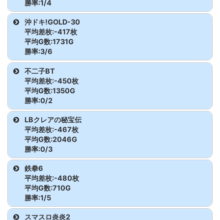
ヴァルヴレイヴ2
1019
1,215
-900
L沖ドキ!DUO アンコール
834
154
-300
勝率:1/4
モンキーターンV
977
212
-200
新鬼武者3
1091
752
-600
ファンキージャグラー2
789
4,377
700
ハッピージャグラーVⅢ
792
1,384
-500
機種名
台番
G数
差枚
沖ドキ!GOLD-30
ヴァルヴレイヴ2
1020
1,044
-1,300
L沖ドキ!DUO アンコール
835
501
-100
モンキーターンV
978
1,699
-900
平均差枚:-417枚
ファンキージャグラー2
790
3,532
300
ハッピージャグラーVⅢ
793
2,525
-600
Lハナビ
1165
1,512
-1,000
平均G数:1731G
ヴァルヴレイヴ2
1021
0
0
L沖ドキ!DUO アンコール
836
4,760
-2,900
モンキーターンV
979
526
-700
勝率:3/6
ハッピージャグラーVⅢ
791
2,740
300
ハッピージャグラーVⅢ
794
1,279
-700
Lハナビ
1166
4,283
-800
ヴァルヴレイヴ2
1022
0
0
L沖ドキ!DUO アンコール
837
1,020
400
機種名
台番
G数
差枚
不二子BT
モンキーターンV
980
4,332
-2,400
ハッピージャグラーVⅢ
792
1,384
-500
平均差枚:-450枚
ハッピージャグラーVⅢ
795
3,522
-1,700
Lハナビ
1167
2,515
200
ヴァルヴレイヴ2
1023
403
-600
L沖ドキ!DUO アンコール
838
1,036
-300
沖ドキ!GOLD-30
821
469
300
平均G数:1350G
ハッピージャグラーVⅢ
793
2,525
-600
勝率:0/2
ハッピージャグラーVⅢ
796
828
-600
Lハナビ
1168
1,208
0
ヴァルヴレイヴ2
1024
0
0
L沖ドキ!DUO アンコール
839
1,018
-1,000
沖ドキ!GOLD-30
822
2,315
-700
機種名
台番
G数
差枚
LBクレアの秘宝伝
ハッピージャグラーVⅢ
794
1,279
-700
ハッピージャグラーVⅢ
797
1,369
-400
平均差枚:-467枚
ヴァルヴレイヴ2
1025
0
0
L沖ドキ!DUO アンコール
840
527
200
沖ドキ!GOLD-30
823
4,024
-2,700
不二子BT
1189
1,299
-300
平均G数:2046G
ハッピージャグラーVⅢ
795
3,522
-1,700
ハッピージャグラーVⅢ
798
1,756
500
勝率:0/3
ヴァルヴレイヴ2
1026
1,695
-400
沖ドキ!GOLD-30
824
305
1,400
不二子BT
1190
1,400
-600
ハッピージャグラーVⅢ
796
828
-600
機種名
台番
G数
差枚
鉄拳6
ハッピージャグラーVⅢ
799
1,930
-100
ヴァルヴレイヴ2
1027
0
0
平均差枚:-480枚
沖ドキ!GOLD-30
825
1,930
-900
LBクレアの秘宝伝
1184
2,739
-600
平均G数:710G
ハッピージャグラーVⅢ
797
1,369
-400
ハッピージャグラーVⅢ
800
2,580
-200
勝率:1/5
ヴァルヴレイヴ2
1028
1,357
2,400
沖ドキ!GOLD-30
826
1,345
100
LBクレアの秘宝伝
1185
267
-300
ハッピージャグラーVⅢ
798
1,756
500
機種名
台番
G数
差枚
スマスロ炎炎2