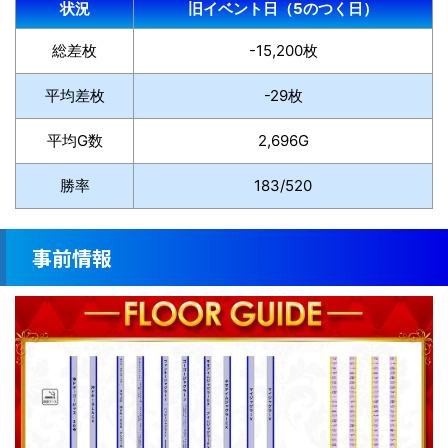
状況
旧イベント日（5のつく日）
総差枚
-15,200枚
平均差枚
-29枚
平均G数
2,696G
勝率
183/520
事前情報