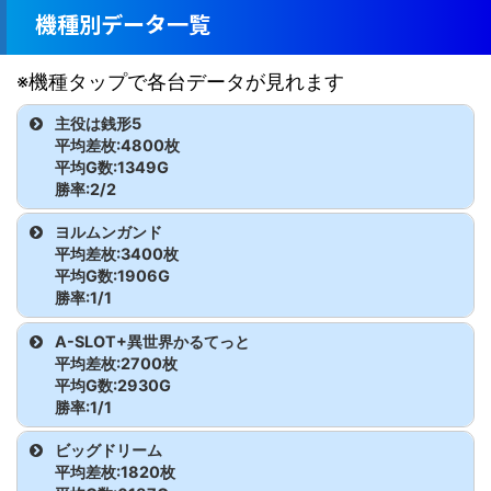
機種名
台番
G数
差枚
機種別データ一覧
マイジャグラーV
681
5,319
600
※機種タップで各台データが見れます
マイジャグラーV
682
8,258
400
主役は銭形5
平均差枚:4800枚
マイジャグラーV
683
7,287
-1,600
平均G数:1349G
勝率:2/2
マイジャグラーV
684
8,627
3,000
機種名
台番
G数
差枚
ヨルムンガンド
マイジャグラーV
685
3,973
-100
平均差枚:3400枚
主役は銭形5
1139
1,933
8,000
平均G数:1906G
マイジャグラーV
686
2,278
-1,000
勝率:1/1
主役は銭形5
1140
765
1,600
機種名
台番
G数
差枚
A-SLOT+異世界かるてっと
マイジャグラーV
687
7,618
2,600
平均差枚:2700枚
ヨルムンガンド
1198
1,906
3,400
平均G数:2930G
マイジャグラーV
688
7,294
2,200
勝率:1/1
マイジャグラーV
689
1,809
-1,500
機種名
台番
G数
差枚
ビッグドリーム
平均差枚:1820枚