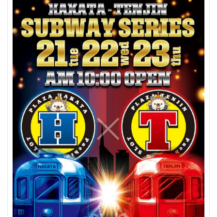
沖ドキ!ゴージャス-30
866
2,048
-700
沖ドキ!ゴージャス-30
867
214
-300
沖ドキ!ゴージャス-30
868
3,734
-1,100
沖ドキ!ゴージャス-30
869
341
900
沖ドキ!ゴージャス-30
870
2,014
400
沖ドキ!ゴージャス-30
871
1,315
400
沖ドキ!ゴージャス-30
872
297
-400
沖ドキ!ゴージャス-30
873
1,180
500
沖ドキ!ゴージャス-30
874
206
-300
沖ドキ!ゴージャス-30
875
1,078
-700