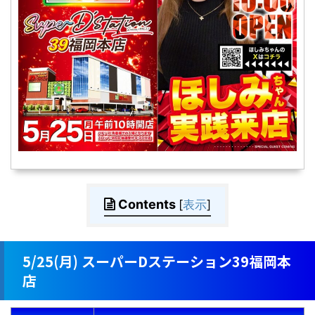
Contents
[
表示
]
5/25(月) スーパーDステーション39福岡本
店