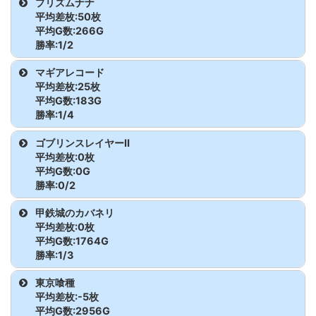
機種名
台番
G数
差枚
プリズムナナ
ネオアイムジャグラーEX
740
6,487
1,900
平均差枚:50枚
マイジャグラーV
685
3,973
-100
新ハナビ
1161
624
-300
平均G数:266G
ネオアイムジャグラーEX
741
8,218
4,000
勝率:1/2
マイジャグラーV
686
2,278
-1,000
新ハナビ
1162
2,490
0
機種名
台番
G数
差枚
ネオアイムジャグラーEX
742
5,345
-1,400
マギアレコード
マイジャグラーV
687
7,618
2,600
平均差枚:25枚
新ハナビ
1163
446
0
プリズムナナ
1155
402
-300
平均G数:183G
ネオアイムジャグラーEX
743
4,982
900
マイジャグラーV
688
7,294
2,200
勝率:1/4
新ハナビ
1164
2,752
600
プリズムナナ
1156
130
400
ネオアイムジャグラーEX
744
7,483
2,400
機種名
台番
G数
差枚
ゴブリンスレイヤーⅡ
マイジャグラーV
689
1,809
-1,500
平均差枚:0枚
ネオアイムジャグラーEX
745
4,774
-400
マギアレコード
917
733
100
平均G数:0G
マイジャグラーV
690
5,125
-1,200
勝率:0/2
ネオアイムジャグラーEX
746
5,885
1,000
マギアレコード
918
0
0
マイジャグラーV
691
5,023
-400
機種名
台番
G数
差枚
甲鉄城のカバネリ
平均差枚:0枚
ネオアイムジャグラーEX
747
6,102
100
マギアレコード
919
0
0
マイジャグラーV
692
7,592
800
ゴブリンスレイヤーⅡ
1059
0
0
平均G数:1764G
勝率:1/3
ネオアイムジャグラーEX
748
5,773
300
マギアレコード
920
0
0
マイジャグラーV
693
4,456
200
ゴブリンスレイヤーⅡ
1060
0
0
機種名
台番
G数
差枚
東京喰種
ネオアイムジャグラーEX
749
7,914
400
平均差枚:-5枚
マイジャグラーV
694
2,519
-500
甲鉄城のカバネリ
1178
2,842
-1,300
平均G数:2956G