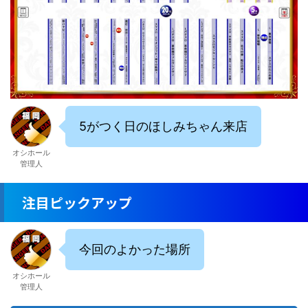
5がつく日のほしみちゃん来店
オシホール
管理人
注目ピックアップ
今回のよかった場所
オシホール
管理人