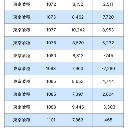
東京喰種
1072
8,152
2,511
東京喰種
1073
8,462
7,720
東京喰種
1077
10,242
8,953
東京喰種
1078
8,520
5,232
東京喰種
1080
8,812
-745
東京喰種
1083
7,963
-2,280
東京喰種
1085
8,653
4,744
東京喰種
1086
7,397
2,604
東京喰種
1088
9,446
-3,303
東京喰種
1101
7,863
465