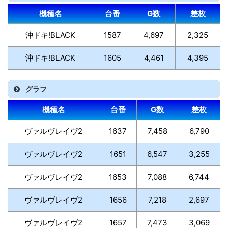
機種名
台番
G数
差枚
沖ドキ!BLACK
1587
4,697
2,325
沖ドキ!BLACK
1605
4,461
4,395
グラフ
機種名
台番
G数
差枚
ヴァルヴレイヴ2
1637
7,458
6,790
ヴァルヴレイヴ2
1651
6,547
3,255
ヴァルヴレイヴ2
1653
7,088
6,744
ヴァルヴレイヴ2
1656
7,218
2,697
ヴァルヴレイヴ2
1657
7,473
3,069