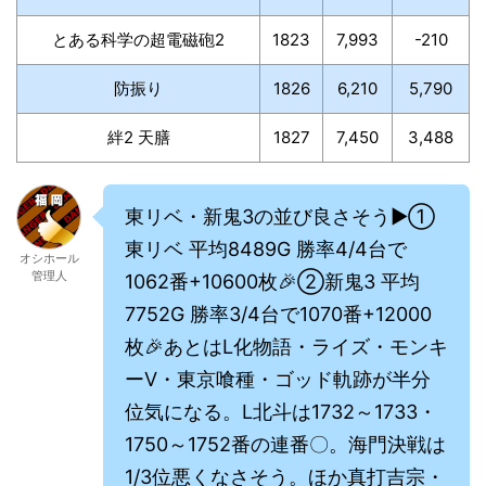
とある科学の超電磁砲2
1823
7,993
-210
防振り
1826
6,210
5,790
絆2 天膳
1827
7,450
3,488
東リベ・新鬼3の並び良さそう▶①
東リベ 平均8489G 勝率4/4台で
オシホール
管理人
1062番+10600枚🎉②新鬼3 平均
7752G 勝率3/4台で1070番+12000
枚🎉あとはL化物語・ライズ・モンキ
ーⅤ・東京喰種・ゴッド軌跡が半分
位気になる。L北斗は1732～1733・
1750～1752番の連番〇。海門決戦は
1/3位悪くなさそう。ほか真打吉宗・