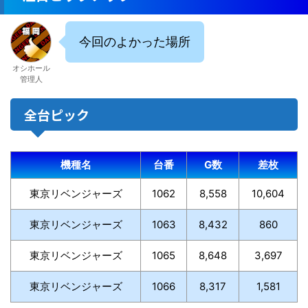
今回のよかった場所
オシホール
管理人
全台ピック
機種名
台番
G数
差枚
東京リベンジャーズ
1062
8,558
10,604
東京リベンジャーズ
1063
8,432
860
東京リベンジャーズ
1065
8,648
3,697
東京リベンジャーズ
1066
8,317
1,581