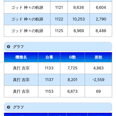
ゴッド 神々の軌跡
1121
9,636
6,604
ゴッド 神々の軌跡
1122
10,253
2,790
ゴッド 神々の軌跡
1125
8,969
8,488
グラフ
機種名
台番
G数
差枚
真打 吉宗
1133
7,725
4,883
真打 吉宗
1137
8,201
-2,559
真打 吉宗
1153
6,873
69
グラフ