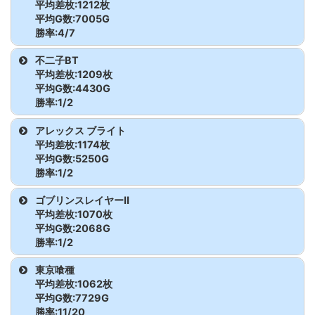
平均差枚:1212枚
カバネリ 海門決戦
1001
8,499
3,162
モンハンライズ
1678
6,971
-2,233
ネオアイムジャグラー
626
5,787
-1,745
いざ!番長
1767
5,471
-2,652
平均G数:7005G
ゴッド 神々の軌跡
1116
7,733
-2,233
EX
勝率:4/7
カバネリ 海門決戦
1002
9,467
6,046
モンハンライズ
1680
7,829
-1,582
いざ!番長
1768
2,804
-931
機種名
台番
G数
差枚
不二子BT
ゴッド 神々の軌跡
1117
9,476
-4,884
ネオアイムジャグラー
627
4,553
-977
カバネリ 海門決戦
1003
6,307
-1,954
平均差枚:1209枚
モンハンライズ
1681
7,709
8,837
EX
いざ!番長
1770
4,340
-559
L化物語
1832
4,009
-2,977
平均G数:4430G
ゴッド 神々の軌跡
1118
8,251
-1,070
カバネリ 海門決戦
1005
9,051
2,697
勝率:1/2
モンハンライズ
1682
8,685
1,279
ネオアイムジャグラー
628
6,847
406
いざ!番長
1771
5,149
1,767
L化物語
1833
8,262
2,000
ゴッド 神々の軌跡
1120
8,334
-2,745
機種名
台番
G数
差枚
EX
アレックス ブライト
カバネリ 海門決戦
1006
6,690
-1,256
平均差枚:1174枚
いざ!番長
1772
8,791
12,860
L化物語
1835
4,215
-861
ゴッド 神々の軌跡
1121
9,636
6,604
不二子BT
1618
3,055
-977
平均G数:5250G
ネオアイムジャグラー
630
2,432
-1,163
カバネリ 海門決戦
1007
8,938
6,790
勝率:1/2
いざ!番長
1773
2,627
558
EX
L化物語
1836
8,184
4,255
ゴッド 神々の軌跡
1122
10,253
2,790
不二子BT
1620
5,806
3,395
カバネリ 海門決戦
1008
8,608
4,930
機種名
台番
G数
差枚
ゴブリンスレイヤーⅡ
いざ!番長
1775
4,752
-2,466
ネオアイムジャグラー
631
7,146
1,953
平均差枚:1070枚
L化物語
1837
7,633
-977
ゴッド 神々の軌跡
1123
7,381
-280
EX
カバネリ 海門決戦
1010
4,627
-3,861
アレックス ブライト
1616
2,962
-303
平均G数:2068G
勝率:1/2
L化物語
1838
7,989
6,139
ゴッド 神々の軌跡
1125
8,969
8,488
ネオアイムジャグラー
632
3,066
-1,349
カバネリ 海門決戦
1011
8,986
-373
アレックス ブライト
1617
7,539
2,651
機種名
台番
G数
差枚
東京喰種
EX
L化物語
1850
8,740
906
平均差枚:1062枚
カバネリ 海門決戦
1012
6,561
-4,326
ゴブリンスレイヤーⅡ
1803
2,962
-1,070
平均G数:7729G
ネオアイムジャグラー
633
5,398
-477
勝率:11/20