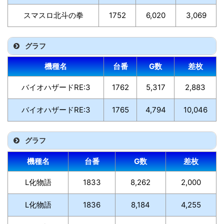
スマスロ北斗の拳
1752
6,020
3,069
グラフ
機種名
台番
G数
差枚
バイオハザードRE:3
1762
5,317
2,883
バイオハザードRE:3
1765
4,794
10,046
グラフ
機種名
台番
G数
差枚
L化物語
1833
8,262
2,000
L化物語
1836
8,184
4,255