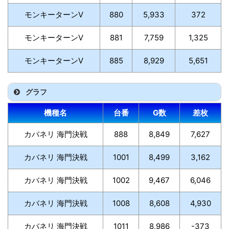
モンキーターンV
880
5,933
372
モンキーターンV
881
7,759
1,325
モンキーターンV
885
8,929
5,651
グラフ
機種名
台番
G数
差枚
カバネリ 海門決戦
888
8,849
7,627
カバネリ 海門決戦
1001
8,499
3,162
カバネリ 海門決戦
1002
9,467
6,046
カバネリ 海門決戦
1008
8,608
4,930
カバネリ 海門決戦
1011
8,986
-373