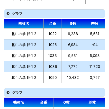
グラフ
機種名
台番
G数
差枚
北斗の拳 転生2
1022
9,238
5,581
北斗の拳 転生2
1026
6,984
-94
北斗の拳 転生2
1033
9,531
5,093
北斗の拳 転生2
1036
7,772
11,720
北斗の拳 転生2
1050
10,432
3,767
グラフ
機種名
台番
G数
差枚