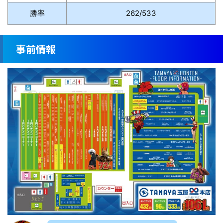
勝率
262/533
事前情報