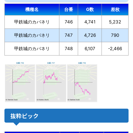
機種名
台番
G数
差枚
甲鉄城のカバネリ
746
4,741
5,232
甲鉄城のカバネリ
747
4,726
790
甲鉄城のカバネリ
748
6,107
-2,466
抜粋ピック