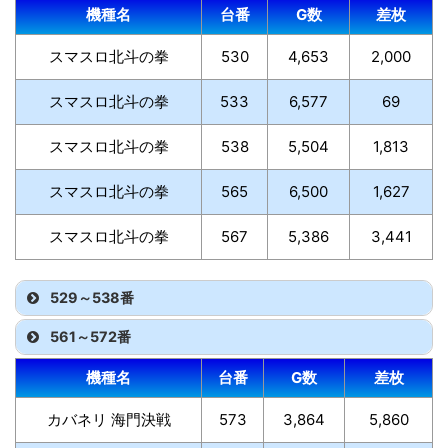
機種名
台番
G数
差枚
スマスロ北斗の拳
530
4,653
2,000
スマスロ北斗の拳
533
6,577
69
スマスロ北斗の拳
538
5,504
1,813
スマスロ北斗の拳
565
6,500
1,627
スマスロ北斗の拳
567
5,386
3,441
529～538番
561～572番
機種名
台番
G数
差枚
カバネリ 海門決戦
573
3,864
5,860