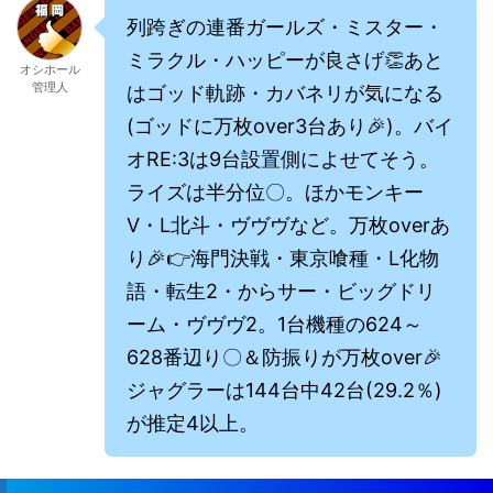
列跨ぎの連番ガールズ・ミスター・
ミラクル・ハッピーが良さげ👏あと
オシホール
管理人
はゴッド軌跡・カバネリが気になる
(ゴッドに万枚over3台あり🎉)。バイ
オRE:3は9台設置側によせてそう。
ライズは半分位〇。ほかモンキー
Ⅴ・L北斗・ヴヴヴなど。万枚overあ
り🎉👉海門決戦・東京喰種・L化物
語・転生2・からサー・ビッグドリ
ーム・ヴヴヴ2。1台機種の624～
628番辺り〇＆防振りが万枚over🎉
ジャグラーは144台中42台(29.2％)
が推定4以上。