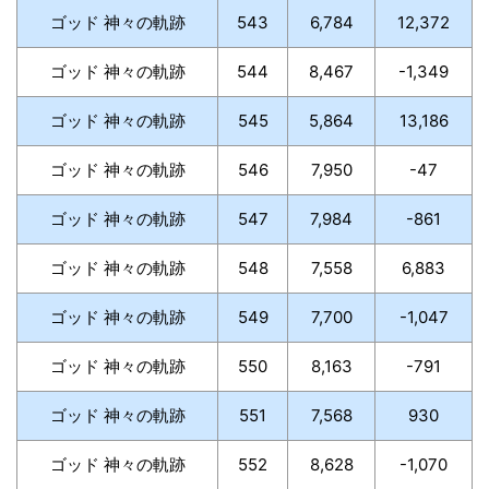
ゴッド 神々の軌跡
543
6,784
12,372
ゴッド 神々の軌跡
544
8,467
-1,349
ゴッド 神々の軌跡
545
5,864
13,186
ゴッド 神々の軌跡
546
7,950
-47
ゴッド 神々の軌跡
547
7,984
-861
ゴッド 神々の軌跡
548
7,558
6,883
ゴッド 神々の軌跡
549
7,700
-1,047
ゴッド 神々の軌跡
550
8,163
-791
ゴッド 神々の軌跡
551
7,568
930
ゴッド 神々の軌跡
552
8,628
-1,070