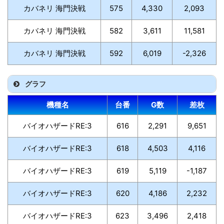
カバネリ 海門決戦
575
4,330
2,093
カバネリ 海門決戦
582
3,611
11,581
カバネリ 海門決戦
592
6,019
-2,326
グラフ
機種名
台番
G数
差枚
バイオハザードRE:3
616
2,291
9,651
バイオハザードRE:3
618
4,503
4,116
バイオハザードRE:3
619
5,119
-1,187
バイオハザードRE:3
620
4,186
2,232
バイオハザードRE:3
623
3,496
2,418