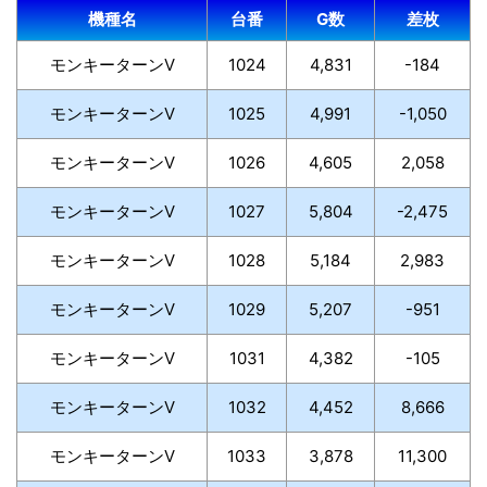
機種名
台番
G数
差枚
モンキーターンV
1024
4,831
-184
モンキーターンV
1025
4,991
-1,050
モンキーターンV
1026
4,605
2,058
モンキーターンV
1027
5,804
-2,475
モンキーターンV
1028
5,184
2,983
モンキーターンV
1029
5,207
-951
モンキーターンV
1031
4,382
-105
モンキーターンV
1032
4,452
8,666
モンキーターンV
1033
3,878
11,300