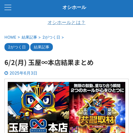
オシホール
オシホールとは？
HOME
>
結果記事
>
2がつく日
>
2がつく日
結果記事
6/2(月) 玉屋∞本店結果まとめ
2025年6月3日