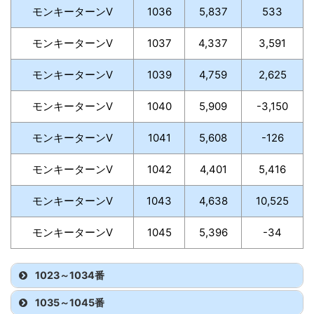
モンキーターンV
1036
5,837
533
モンキーターンV
1037
4,337
3,591
モンキーターンV
1039
4,759
2,625
モンキーターンV
1040
5,909
-3,150
モンキーターンV
1041
5,608
-126
モンキーターンV
1042
4,401
5,416
モンキーターンV
1043
4,638
10,525
モンキーターンV
1045
5,396
-34
1023～1034番
1035～1045番