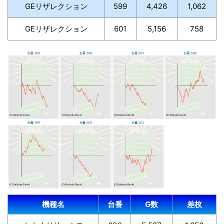
GEリザレクション
599
4,426
1,062
GEリザレクション
601
5,156
758
機種名
台番
G数
差枚