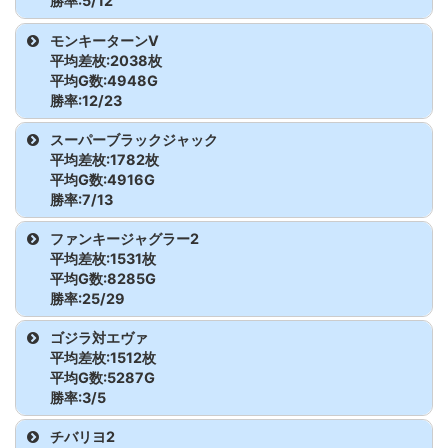
勝率:5/12
機種名
台番
G数
差枚
モンキーターンV
スマスロ北斗の拳
546
6,553
-4,625
平均差枚:2038枚
モンハンライズ
602
2,702
7,716
平均G数:4948G
スマスロ北斗の拳
547
7,037
-600
勝率:12/23
モンハンライズ
672
4,833
-167
スマスロ北斗の拳
548
6,529
-325
機種名
台番
G数
差枚
スーパーブラックジャック
平均差枚:1782枚
モンハンライズ
673
5,572
-1,517
スマスロ北斗の拳
549
7,016
-92
モンキーターンV
1023
4,497
5,216
平均G数:4916G
勝率:7/13
モンハンライズ
674
5,219
883
スマスロ北斗の拳
550
6,733
-3,075
モンキーターンV
1024
4,831
-184
機種名
台番
G数
差枚
ファンキージャグラー2
平均差枚:1531枚
モンハンライズ
675
6,096
-5,200
スマスロ北斗の拳
551
7,512
-5,863
モンキーターンV
1025
4,991
-1,050
スーパーブラックジャック
1017
5,584
250
平均G数:8285G
勝率:25/29
モンハンライズ
676
4,454
-1,242
スマスロ北斗の拳
552
5,501
29
モンキーターンV
1026
4,605
2,058
スーパーブラックジャック
1018
5,651
-2,650
機種名
台番
G数
差枚
ゴジラ対エヴァ
モンハンライズ
677
5,246
-730
スマスロ北斗の拳
553
5,604
3,916
平均差枚:1512枚
モンキーターンV
1027
5,804
-2,475
スーパーブラックジャック
1019
6,038
-821
ファンキージャグラー2
837
8,681
1,341
平均G数:5287G
モンハンライズ
678
4,023
10,000
勝率:3/5
スマスロ北斗の拳
554
6,889
-1,175
モンキーターンV
1028
5,184
2,983
スーパーブラックジャック
1020
5,080
-1,867
ファンキージャグラー2
838
8,630
1,125
機種名
台番
G数
差枚
チバリヨ2
モンハンライズ
679
1,778
17,587
スマスロ北斗の拳
555
7,104
2,641