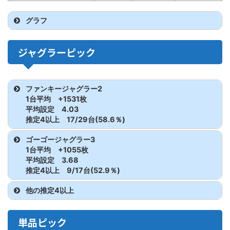
グラフ
ジャグラーピック
ファンキージャグラー2
1台平均 +1531枚
平均設定 4.03
推定4以上 17/29台(58.6％)
ゴーゴージャグラー3
1台平均 +1055枚
平均設定 3.68
推定4以上 9/17台(52.9％)
他の推定4以上
単品ピック