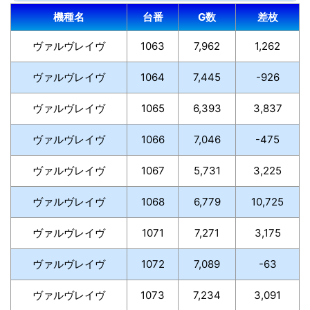
機種名
台番
G数
差枚
ヴァルヴレイヴ
1063
7,962
1,262
ヴァルヴレイヴ
1064
7,445
-926
ヴァルヴレイヴ
1065
6,393
3,837
ヴァルヴレイヴ
1066
7,046
-475
ヴァルヴレイヴ
1067
5,731
3,225
ヴァルヴレイヴ
1068
6,779
10,725
ヴァルヴレイヴ
1071
7,271
3,175
ヴァルヴレイヴ
1072
7,089
-63
ヴァルヴレイヴ
1073
7,234
3,091