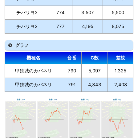
チバリヨ2
774
3,507
5,500
チバリヨ2
777
4,195
8,075
グラフ
機種名
台番
G数
差枚
甲鉄城のカバネリ
790
5,097
1,325
甲鉄城のカバネリ
791
4,343
2,408