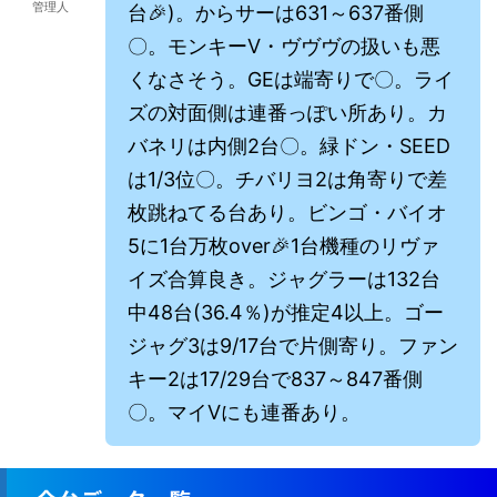
管理人
台🎉)。からサーは631～637番側
〇。モンキーⅤ・ヴヴヴの扱いも悪
くなさそう。GEは端寄りで〇。ライ
ズの対面側は連番っぽい所あり。カ
バネリは内側2台〇。緑ドン・SEED
は1/3位〇。チバリヨ2は角寄りで差
枚跳ねてる台あり。ビンゴ・バイオ
5に1台万枚over🎉1台機種のリヴァ
イズ合算良き。ジャグラーは132台
中48台(36.4％)が推定4以上。ゴー
ジャグ3は9/17台で片側寄り。ファン
キー2は17/29台で837～847番側
〇。マイⅤにも連番あり。