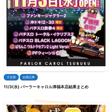
番長ZERO
1518
7,150
-367
番長ZERO
1520
5,149
2,577
ハッピージャグラーVⅢ
1521
4,235
-1,023
ハッピージャグラーVⅢ
1522
7,077
-1,256
ハッピージャグラーVⅢ
1523
1,056
-678
ハッピージャグラーVⅢ
1525
7,403
3,488
ハッピージャグラーVⅢ
1526
3,186
-1,423
不定期
結果記事
ゴーゴージャグラー3
1527
7,553
-689
11/3(水) パーラーキャロル津福本店結果まとめ
ゴーゴージャグラー3
1528
5,074
-439
ゴーゴージャグラー3
1530
2,704
-1,278