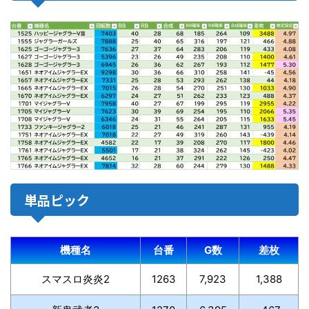
単品ピック
機種名
台番
G数
差枚
スマスロ炎炎2
1263
7,923
1,388