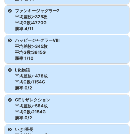
マイジャグラーV
1682
5,130
-1,112
Lハナビ
1305
5,730
-828
ヴァルヴレイヴ2
1872
373
-200
機種名
台番
G数
差枚
ファンキージャグラー2
ネオアイムジャグラーEX
1661
4,267
-1,145
モンキーターンV
1337
5,310
-589
マイジャグラーV
1683
6,166
544
平均差枚:-325枚
Lハナビ
1306
3,728
511
ヴァルヴレイヴ2
1873
2,393
-1,734
沖ドキ!ゴージャス
1806
3,250
-1,612
平均G数:4770G
ネオアイムジャグラーEX
1662
4,052
-828
鉄拳6
1338
592
-284
マイジャグラーV
1685
6,449
300
勝率:4/11
沖ドキ!ゴージャス
1807
4,577
-3,067
ネオアイムジャグラーEX
1663
4,677
127
機種名
台番
G数
差枚
鉄拳6
1350
2,848
-3,112
ハッピージャグラーVⅢ
マイジャグラーV
1686
4,394
-606
平均差枚:-345枚
沖ドキ!ゴージャス
1808
1,345
-489
ネオアイムジャグラーEX
1665
7,015
1,033
ファンキージャグラー2
1722
5,087
-139
平均G数:3915G
スーパーリオエース2
1351
3,502
-1,756
マイジャグラーV
1687
5,916
-778
勝率:1/10
沖ドキ!ゴージャス
1810
717
3,900
ネオアイムジャグラーEX
1666
4,156
-489
ファンキージャグラー2
1723
2,486
-795
スーパーリオエース2
1352
3,742
688
マイジャグラーV
1688
6,808
266
機種名
台番
G数
差枚
L化物語
平均差枚:-478枚
沖ドキ!ゴージャス
1811
341
133
ネオアイムジャグラーEX
1667
2,160
-834
ファンキージャグラー2
1725
3,661
-678
スーパーリオエース2
1353
5,404
-3,912
マイジャグラーV
1700
4,838
-467
ハッピージャグラーVⅢ
1521
4,235
-1,023
平均G数:1154G
勝率:0/2
沖ドキ!ゴージャス
1812
624
533
ネオアイムジャグラーEX
1668
4,487
-767
ファンキージャグラー2
1726
1,767
-1,212
スーパーリオエース2
1355
2,757
-3,312
マイジャグラーV
1701
7,958
2,955
ハッピージャグラーVⅢ
1522
7,077
-1,256
機種名
台番
G数
差枚
GEリザレクション
沖ドキ!ゴージャス
1813
3,856
-1,512
ネオアイムジャグラーEX
1670
6,297
488
平均差枚:-584枚
ファンキージャグラー2
1727
4,489
-706
スーパーリオエース2
1356
1,128
-156
マイジャグラーV
1702
4,001
400
ハッピージャグラーVⅢ
1523
1,056
-678
L化物語
1866
1,195
-650
平均G数:2154G
沖ドキ!ゴージャス
1815
758
188
勝率:0/2
ネオアイムジャグラーEX
1671
3,670
-62
ファンキージャグラー2
1728
6,614
-6
真打 吉宗
1357
7,289
-1,800
マイジャグラーV
1703
7,609
-700
ハッピージャグラーVⅢ
1525
7,403
3,488
L化物語
1867
1,113
-306
機種名
台番
G数
差枚
いざ!番長
沖ドキ!ゴージャス
1816
4,168
-923
ネオアイムジャグラーEX
1672
7,526
150
ファンキージャグラー2
1730
4,148
-2,023