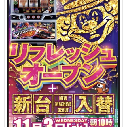
戦国乙女4
1506
1,615
-1,867
ドッチ
1507
1,521
227
ドッチ
1508
178
150
LBサンダーV
1510
5,052
2,644
LBサンダーV
1511
4,255
1,733
BIRDIE WING
1512
1,307
-789
BIRDIE WING
1513
752
-162
BIRDIE WING
1515
2,013
-623
BIRDIE WING
1516
1,649
-1,900
BIRDIE WING
1517
432
-639