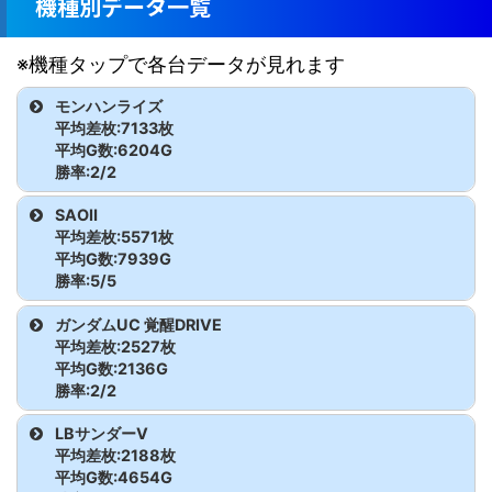
機種別データ一覧
北斗の拳 転生2
1161
1,002
1,277
※機種タップで各台データが見れます
北斗の拳 転生2
1162
6,788
2,666
モンハンライズ
平均差枚:7133枚
北斗の拳 転生2
1163
6,981
4,300
平均G数:6204G
勝率:2/2
北斗の拳 転生2
1165
1,465
-1,323
機種名
台番
G数
差枚
SAOⅡ
北斗の拳 転生2
1166
5,195
-2,667
平均差枚:5571枚
モンハンライズ
1386
7,927
12,911
平均G数:7939G
北斗の拳 転生2
1167
851
100
勝率:5/5
モンハンライズ
1387
4,481
1,355
機種名
台番
G数
差枚
ガンダムUC 覚醒DRIVE
北斗の拳 転生2
1168
1,211
-1,123
平均差枚:2527枚
SAOⅡ
1610
8,143
4,366
平均G数:2136G
北斗の拳 転生2
1170
5,009
-3,600
勝率:2/2
SAOⅡ
1611
7,125
11,133
北斗の拳 転生2
1171
452
-250
機種名
台番
G数
差枚
LBサンダーV
平均差枚:2188枚
SAOⅡ
1612
9,104
5,833
北斗の拳 転生2
1172
4,806
3,800
ガンダムUC 覚醒DRIVE
1868
2,669
4,366
平均G数:4654G