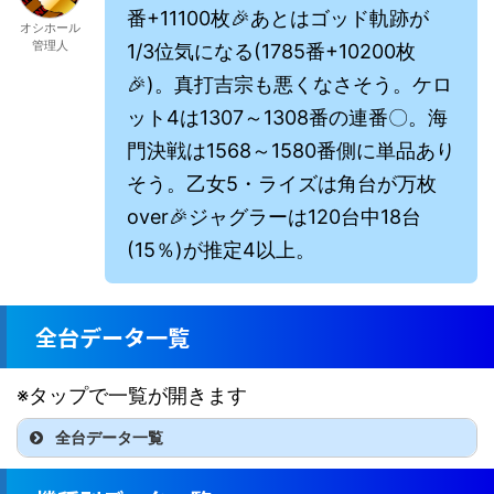
番+11100枚🎉あとはゴッド軌跡が
オシホール
管理人
1/3位気になる(1785番+10200枚
🎉)。真打吉宗も悪くなさそう。ケロ
ット4は1307～1308番の連番〇。海
門決戦は1568～1580番側に単品あり
そう。乙女5・ライズは角台が万枚
over🎉ジャグラーは120台中18台
(15％)が推定4以上。
全台データ一覧
※タップで一覧が開きます
全台データ一覧
機種名
台番
G数
差枚