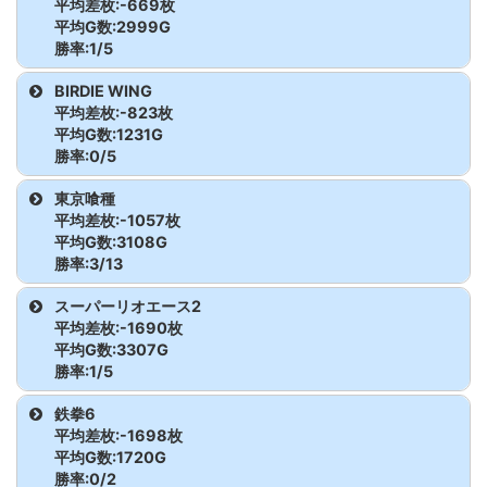
真打 吉宗
1358
7,553
6,400
マイジャグラーV
1705
7,623
2,066
平均差枚:-669枚
ハッピージャグラーVⅢ
1526
3,186
-1,423
GEリザレクション
1502
2,828
-34
平均G数:2999G
沖ドキ!ゴージャス
1817
856
-328
ネオアイムジャグラーEX
1673
3,590
-1,078
ファンキージャグラー2
1731
6,454
22
勝率:1/5
真打 吉宗
1360
5,220
-1,289
マイジャグラーV
1706
5,324
-2,689
ハッピージャグラーVⅢ
1635
1,299
-73
GEリザレクション
1503
1,479
-1,134
沖ドキ!ゴージャス
1818
1,052
-78
機種名
台番
G数
差枚
BIRDIE WING
ネオアイムジャグラーEX
1675
4,519
-867
ファンキージャグラー2
1732
4,205
711
戦国乙女5
1361
9,863
13,533
マイジャグラーV
1707
7,110
1,644
ハッピージャグラーVⅢ
1636
3,078
-1,023
平均差枚:-823枚
沖ドキ!ゴージャス
1820
416
-662
いざ!番長
1603
3,210
-2,023
平均G数:1231G
ネオアイムジャグラーEX
1736
5,939
-873
ファンキージャグラー2
1733
6,018
955
戦国乙女5
1362
6,980
822
マイジャグラーV
1708
6,346
1,633
ハッピージャグラーVⅢ
1637
1,523
-650
勝率:0/5
沖ドキ!ゴージャス
1821
2,470
1,000
いざ!番長
1605
2,806
-723
ネオアイムジャグラーEX
1737
6,402
2,177
ファンキージャグラー2
1735
7,539
300
機種名
台番
G数
差枚
戦国乙女5
1363
7,472
-1,956
東京喰種
マイジャグラーV
1710
7,701
-578
ハッピージャグラーVⅢ
1638
6,052
-617
平均差枚:-1057枚
沖ドキ!ゴージャス
1822
296
-478
いざ!番長
1606
2,958
-1,489
ネオアイムジャグラーEX
1738
2,988
-712
BIRDIE WING
1512
1,307
-789
平均G数:3108G
戦国乙女5
1365
8,327
1,977
マイジャグラーV
1711
6,626
-1,434
ハッピージャグラーVⅢ
1650
4,243
-195
勝率:3/13
いざ!番長
1607
5,075
955
ネオアイムジャグラーEX
1750
2,855
222
BIRDIE WING
1513
752
-162
戦国乙女5
1366
7,745
-2,000
マイジャグラーV
1712
5,286
-2,045
機種名
台番
G数
差枚
スーパーリオエース2
平均差枚:-1690枚
いざ!番長
1608
946
-67
ネオアイムジャグラーEX
1751
7,018
-439
BIRDIE WING
1515
2,013
-623
戦国乙女5
1367
8,202
-45
マイジャグラーV
1713
5,174
-1,034
東京喰種
1875
3,650
-2,089
平均G数:3307G
勝率:1/5
ネオアイムジャグラーEX
1752
3,871
1,022
BIRDIE WING
1516
1,649
-1,900
戦国乙女5
1368
7,581
622
マイジャグラーV
1715
6,788
1,655
東京喰種
1876
1,621
-1,400
機種名
台番
G数
差枚
鉄拳6
ネオアイムジャグラーEX
1753
3,480
-906
平均差枚:-1698枚
BIRDIE WING
1517
432
-639
戦国乙女5
1370
7,304
-2,645
マイジャグラーV
1716
4,025
611
東京喰種
1877
2,673
1,377
スーパーリオエース2
1351
3,502
-1,756
平均G数:1720G
勝率:0/2
ネオアイムジャグラーEX
1755
5,570
-56