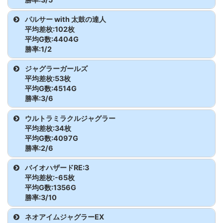
カバネリ海門決戦
1572
3,440
544
ゴーゴージャグラー3
1528
5,074
-439
機種名
台番
G数
差枚
ニューパルサーDX3
1313
6,885
1,133
パルサー with 太鼓の達人
平均差枚:102枚
カバネリ海門決戦
1573
3,439
-2,667
ゴーゴージャグラー3
1530
2,704
-1,278
新鬼武者3
1270
6,395
-467
平均G数:4404G
ニューパルサーDX3
1315
4,687
888
勝率:1/2
カバネリ海門決戦
1575
2,742
-1,178
ゴーゴージャグラー3
1531
3,137
-1,323
新鬼武者3
1271
6,217
244
ニューパルサーDX3
1316
4,081
300
機種名
台番
G数
差枚
ジャグラーガールズ
カバネリ海門決戦
1576
5,563
1,188
平均差枚:53枚
ゴーゴージャグラー3
1532
7,108
-417
新鬼武者3
1272
2,373
-1,645
ニューパルサーDX3
1317
6,224
-356
パルサー with 太鼓の達人
1318
4,258
816
平均G数:4514G
カバネリ海門決戦
1577
2,873
1,977
勝率:3/6
ゴーゴージャグラー3
1533
5,922
-389
新鬼武者3
1273
3,945
2,488
パルサー with 太鼓の達
1318
4,258
816
パルサー with 太鼓の達人
1320
4,551
-612
機種名
台番
G数
差枚
ウルトラミラクルジャグラー
カバネリ海門決戦
1578
8,710
3,833
人
ゴーゴージャグラー3
1535
4,597
-228
平均差枚:34枚
新鬼武者3
1275
5,479
88
ジャグラーガールズ
1538
3,311
-1,123
平均G数:4097G
カバネリ海門決戦
1580
4,089
-3,800
パルサー with 太鼓の達
1320
4,551
-612
ゴーゴージャグラー3
1536
4,334
-845
勝率:2/6
人
ジャグラーガールズ
1550
3,591
738
カバネリ海門決戦
1581
2,620
-445
機種名
台番
G数
差枚
バイオハザードRE:3
ゴーゴージャグラー3
1537
7,868
922
LBクレアの秘宝伝
1321
6,138
1,066
平均差枚:-65枚
ジャグラーガールズ
1551
5,149
1,333
カバネリ海門決戦
1582
2,073
-1,623
ウルトラミラクルジャグラ
1616
5,841
-45
平均G数:1356G
ゴーゴージャグラー3
1623
4,665
-1,112
勝率:3/10
ー
LBクレアの秘宝伝
1322
5,826
866
ジャグラーガールズ
1552
6,027
-145
カバネリ海門決戦
1583
2,578
-517
ゴーゴージャグラー3
1625
7,636
433
機種名
台番
G数
差枚
ネオアイムジャグラーEX
ウルトラミラクルジャグラ
1617
3,795
1,055
LBクレアの秘宝伝
1323
1,081
-634