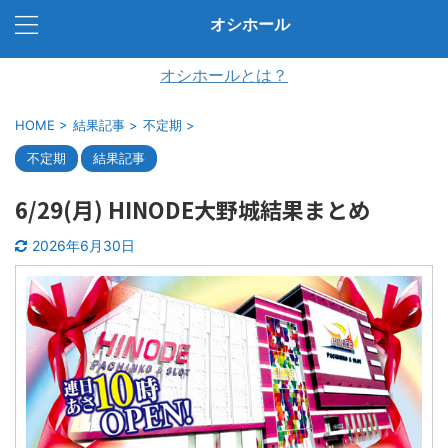
オシホール
オシホールとは？
HOME
>
結果記事
>
不定期
>
不定期
結果記事
6/29(月) HINODE大野城結果まとめ
2026年6月30日