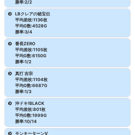
勝率:2/2
SAOⅡ
1613
8,072
6,088
北斗の拳 転生2
1173
8,276
10,733
ガンダムUC 覚醒DRIVE
1870
1,604
688
機種名
台番
G数
差枚
LBクレアの秘宝伝
平均差枚:1136枚
SAOⅡ
1615
7,250
433
北斗の拳 転生2
1175
2,196
966
LBサンダーV
1510
5,052
2,644
平均G数:4528G
勝率:3/4
北斗の拳 転生2
1176
913
-1,000
LBサンダーV
1511
4,255
1,733
機種名
台番
G数
差枚
番長ZERO
北斗の拳 転生2
1177
3,923
-3,267
平均差枚:1105枚
LBクレアの秘宝伝
1321
6,138
1,066
平均G数:6150G
勝率:1/2
北斗の拳 転生2
1178
385
-167
LBクレアの秘宝伝
1322
5,826
866
機種名
台番
G数
差枚
真打 吉宗
北斗の拳 転生2
1180
1,760
1,200
平均差枚:1104枚
LBクレアの秘宝伝
1323
1,081
-634
番長ZERO
1518
7,150
-367
平均G数:6687G
北斗の拳 転生2
1181
5,903
200
勝率:1/3
LBクレアの秘宝伝
1325
5,067
3,244
番長ZERO
1520
5,149
2,577
機種名
台番
G数
差枚
沖ドキ!BLACK
北斗の拳 転生2
1182
2,453
-1,100
平均差枚:801枚
真打 吉宗
1357
7,289
-1,800
平均G数:1999G
北斗の拳 転生2
1183
6,163
-1,212
勝率:10/14
真打 吉宗
1358
7,553
6,400
北斗の拳 転生2
1185
6,538
3,500
機種名
台番
G数
差枚
モンキーターンV