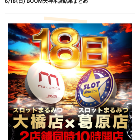
6/18(日) BOOM天神本店結果まとめ
ジャグラーガールズ
1553
1,120
-950
ジャグラーガールズ
1555
7,888
466
バイオハザードRE:3
1556
1,824
1,500
バイオハザードRE:3
1557
329
-367
バイオハザードRE:3
1558
1,376
711
バイオハザードRE:3
1560
494
-656
バイオハザードRE:3
1561
2,210
3,111
バイオハザードRE:3
1562
2,501
-2,289
バイオハザードRE:3
1563
1,454
-939
バイオハザードRE:3
1565
1,564
-834