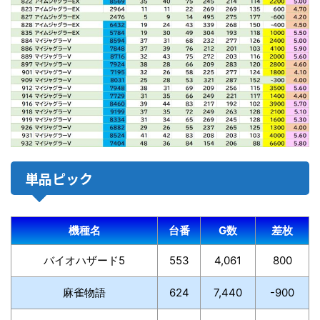
単品ピック
機種名
台番
G数
差枚
バイオハザード5
553
4,061
800
麻雀物語
624
7,440
-900