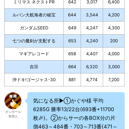
ミリマス ネクストPR
642
3,017
6,400
ルパン大航海者の秘宝
644
3,544
4,200
ガンダムSEED
649
4,247
4,300
七つの魔剣が支配する
653
4,240
200
マギアレコード
658
4,407
4,000
吉宗
664
6,320
3,000
沖ドキ!ゴージャス-30
881
4,774
7,200
気になる所▶①かぐや様 平均
6285G 勝率13/22台(693番+11700
オシホール
管理人
枚🎉)。②からサーの各BOX分の片
側463～484番・703～713番(471～