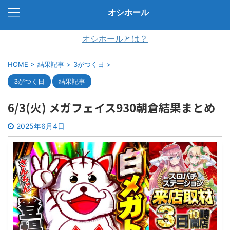
オシホール
オシホールとは？
HOME
>
結果記事
>
3がつく日
>
3がつく日
結果記事
6/3(火) メガフェイス930朝倉結果まとめ
2025年6月4日