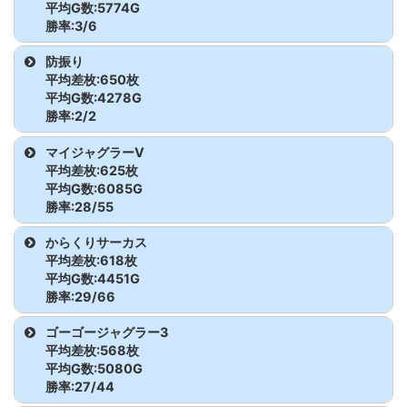
ー
モンキーターンV
485
2,967
-3,100
平均G数:5774G
からくりサーカス
468
3,402
-4,400
勝率:3/6
東京喰種
592
4,308
5,700
ウルトラミラクルジャグラ
728
1,263
-600
モンキーターンV
486
2,514
11,100
機種名
台番
G数
差枚
からくりサーカス
469
3,049
-500
防振り
ー
東京喰種
593
7,405
-6,400
平均差枚:650枚
モンキーターンV
487
2,279
-400
ジャグラーガールズ
745
8,054
3,300
平均G数:4278G
からくりサーカス
470
4,054
-900
ウルトラミラクルジャグラ
729
5,670
-800
東京喰種
594
5,551
1,500
勝率:2/2
ー
モンキーターンV
488
4,692
0
ジャグラーガールズ
746
8,355
1,000
からくりサーカス
471
3,372
12,500
機種名
台番
G数
差枚
マイジャグラーV
東京喰種
595
6,256
-3,700
ウルトラミラクルジャグラ
730
8,104
3,900
平均差枚:625枚
モンキーターンV
489
2,454
-300
ジャグラーガールズ
747
4,027
-400
からくりサーカス
472
4,022
12,700
防振り
839
4,645
900
平均G数:6085G
ー
東京喰種
596
4,822
4,600
勝率:28/55
モンキーターンV
490
3,802
7,500
ジャグラーガールズ
748
3,461
-100
からくりサーカス
473
3,458
-2,400
防振り
840
3,910
400
東京喰種
597
4,798
-3,100
機種名
台番
G数
差枚
からくりサーカス
モンキーターンV
491
1,615
-800
平均差枚:618枚
ジャグラーガールズ
749
3,414
-800
からくりサーカス
474
5,333
6,800
東京喰種
598
4,685
1,900
マイジャグラーV
883
7,433
400
平均G数:4451G
モンキーターンV
492
3,763
2,500
勝率:29/66
ジャグラーガールズ
750
7,333
1,000
からくりサーカス
475
4,502
-4,000
東京喰種
599
3,168
7,800
マイジャグラーV
884
8,594
2,400
機種名
台番
G数
差枚
ゴーゴージャグラー3
モンキーターンV
493
3,167
2,100
からくりサーカス
476
5,466
-2,800
平均差枚:568枚
東京喰種
600
4,110
5,500
マイジャグラーV
885
4,738
-400
からくりサーカス
441
5,485
-700
平均G数:5080G
モンキーターンV
494
3,088
-1,400
勝率:27/44
からくりサーカス
477
4,697
3,200
東京喰種
601
4,474
1,300
マイジャグラーV
886
7,848
4,100