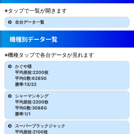
※タップで一覧が開きます
全台データ一覧
機種名
台番
G数
差枚
機種別データ一覧
からくりサーカス
441
5,485
-700
※機種タップで各台データが見れます
からくりサーカス
442
2,356
8,700
かぐや様
平均差枚:2200枚
からくりサーカス
443
5,436
-2,800
平均G数:6285G
勝率:13/22
からくりサーカス
444
5,849
-2,500
機種名
台番
G数
差枚
シャーマンキング
からくりサーカス
445
3,075
-2,000
平均差枚:2200枚
かぐや様
681
6,850
7,900
平均G数:3088G
からくりサーカス
446
6,522
-3,000
勝率:1/1
かぐや様
682
4,285
-2,500
機種名
台番
G数
差枚
スーパーブラックジャック
からくりサーカス
447
3,011
-2,100
平均差枚:2100枚