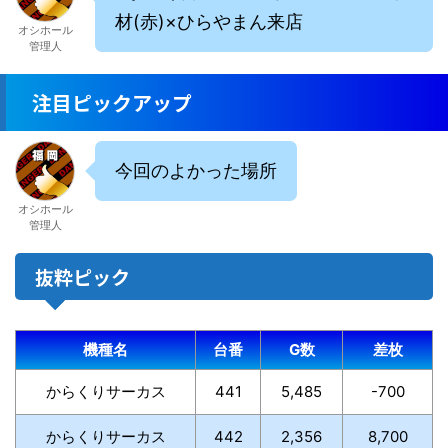
材(赤)×ひらやまん来店
オシホール
管理人
注目ピックアップ
今回のよかった場所
オシホール
管理人
抜粋ピック
機種名
台番
G数
差枚
からくりサーカス
441
5,485
-700
からくりサーカス
442
2,356
8,700