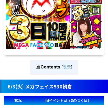
Contents
[
表示
]
6/3(火) メガフェイス930朝倉
状況
旧イベント日（3のつく日）