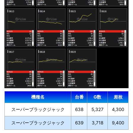
機種名
台番
G数
差枚
スーパーブラックジャック
638
5,327
4,300
スーパーブラックジャック
639
3,718
9,400