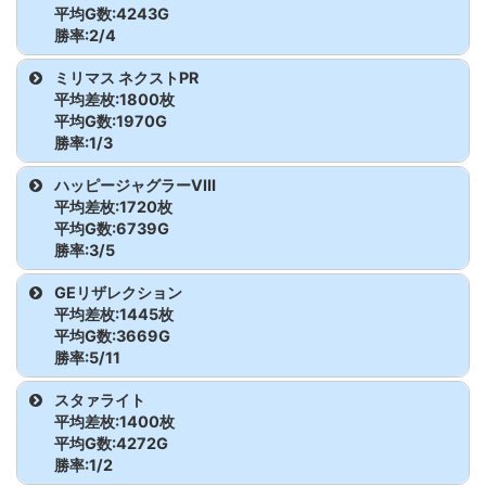
かぐや様
683
5,931
-3,200
シャーマンキング
622
3,088
2,200
平均G数:4243G
からくりサーカス
448
2,264
-1,000
勝率:2/4
かぐや様
684
6,763
7,500
からくりサーカス
449
4,025
1,300
機種名
台番
G数
差枚
ミリマス ネクストPR
平均差枚:1800枚
かぐや様
685
7,248
6,100
からくりサーカス
450
3,771
800
スーパーブラックジャック
636
3,997
-1,900
平均G数:1970G
勝率:1/3
かぐや様
686
7,762
400
からくりサーカス
451
3,152
-2,200
スーパーブラックジャック
637
3,931
-3,400
機種名
台番
G数
差枚
ハッピージャグラーVⅢ
かぐや様
687
6,692
400
平均差枚:1720枚
からくりサーカス
452
5,070
-2,400
スーパーブラックジャック
638
5,327
4,300
ミリマス ネクストPR
640
1,739
0
平均G数:6739G
かぐや様
688
6,370
-1,600
勝率:3/5
からくりサーカス
453
4,875
-2,800
スーパーブラックジャック
639
3,718
9,400
ミリマス ネクストPR
641
1,154
-1,000
機種名
台番
G数
差枚
GEリザレクション
かぐや様
689
7,621
5,000
からくりサーカス
454
3,693
-300
平均差枚:1445枚
ミリマス ネクストPR
642
3,017
6,400
ハッピージャグラーVⅢ
731
8,740
800
平均G数:3669G
かぐや様
690
7,112
7,900
勝率:5/11
からくりサーカス
455
3,175
900
ハッピージャグラーVⅢ
732
9,148
5,000
かぐや様
691
7,036
-700
機種名
台番
G数
差枚
スタァライト
からくりサーカス
456
2,847
1,400
平均差枚:1400枚
ハッピージャグラーVⅢ
733
8,306
3,800
かぐや様
692
3,991
-1,400
GEリザレクション
609
5,142
-2,300
平均G数:4272G
からくりサーカス
457
5,366
-2,900
勝率:1/2
ハッピージャグラーVⅢ
734
1,969
-1,000