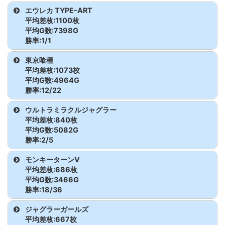
かぐや様
693
6,056
11,700
GEリザレクション
610
3,480
-2,900
機種名
台番
G数
差枚
エウレカ TYPE-ART
からくりサーカス
458
3,855
6,600
平均差枚:1100枚
ハッピージャグラーVⅢ
735
5,534
0
かぐや様
694
5,421
-1,500
GEリザレクション
611
2,450
-1,400
スタァライト
841
5,723
3,000
平均G数:7398G
からくりサーカス
459
3,581
-3,300
勝率:1/1
かぐや様
695
5,141
500
GEリザレクション
612
3,810
5,100
スタァライト
842
2,821
-200
からくりサーカス
460
5,136
2,300
機種名
台番
G数
差枚
東京喰種
かぐや様
696
6,807
9,100
平均差枚:1073枚
GEリザレクション
613
2,071
-2,300
からくりサーカス
461
3,134
-1,200
エウレカ TYPE-ART
848
7,398
1,100
平均G数:4964G
勝率:12/22
かぐや様
697
7,553
3,100
GEリザレクション
614
6,103
-4,500
からくりサーカス
462
5,041
-5,400
機種名
台番
G数
差枚
ウルトラミラクルジャグラー
かぐや様
698
4,868
-4,300
GEリザレクション
615
3,493
12,800
平均差枚:840枚
からくりサーカス
463
6,362
-1,400
東京喰種
587
4,454
5,400
平均G数:5082G
かぐや様
699
5,304
-1,200
GEリザレクション
616
2,981
5,000
勝率:2/5
からくりサーカス
464
3,004
800
東京喰種
588
4,559
-1,400
機種名
台番
G数
差枚
モンキーターンV
かぐや様
700
7,319
3,500
GEリザレクション
617
3,433
-500
からくりサーカス
465
3,209
9,900
平均差枚:686枚
東京喰種
589
5,041
6,000
ウルトラミラクルジャグラ
726
3,355
0
平均G数:3466G
かぐや様
701
5,470
-3,400
GEリザレクション
618
4,559
3,000
勝率:18/36
ー
からくりサーカス
466
4,274
-3,400
東京喰種
590
6,138
-4,200
かぐや様
702
6,678
5,100
GEリザレクション
619
2,833
3,900
機種名
台番
G数
差枚
ジャグラーガールズ
ウルトラミラクルジャグラ
727
7,020
1,700
からくりサーカス
467
5,988
-3,800
平均差枚:667枚
東京喰種
591
6,129
-6,700