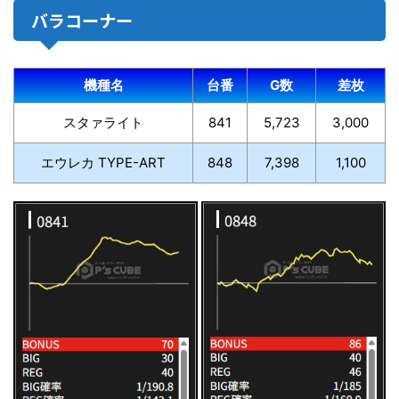
バラコーナー
機種名
台番
G数
差枚
スタァライト
841
5,723
3,000
エウレカ TYPE-ART
848
7,398
1,100