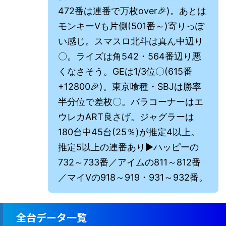
472番は連番で万枚over🎉)。あとは
モンキーⅤも片側(501番～)寄りっぽ
い感じ。スマスロ北斗は真ん中辺り
〇。ライズは角542・564番辺り悪
くなさそう。GEは1/3位〇(615番
+12800🎉)。東京喰種・SBJは勝率
半分位で差枚〇。バラコーナーはエ
ウレカART良さげ。ジャグラーは
180台中45台(25％)が推定4以上。
推定5以上の連番あり▶ハッピーの
732～733番／アイムの811～812番
／マイⅤの918～919・931～932番。
全台データ一覧