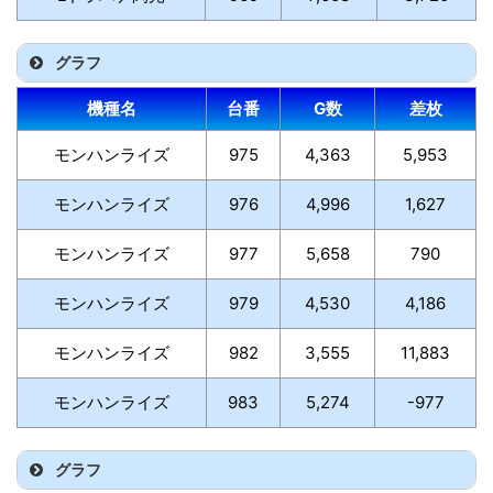
グラフ
機種名
台番
G数
差枚
モンハンライズ
975
4,363
5,953
モンハンライズ
976
4,996
1,627
モンハンライズ
977
5,658
790
モンハンライズ
979
4,530
4,186
モンハンライズ
982
3,555
11,883
モンハンライズ
983
5,274
-977
グラフ