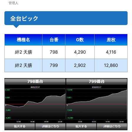
管理人
全台ピック
機種名
台番
G数
差枚
絆2 天膳
798
4,290
4,116
絆2 天膳
799
2,902
12,860