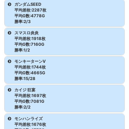
戦国乙女4
987
6,003
3,837
マイジャグラーV
272
8,187
302
機種名
台番
G数
差枚
ガンダムSEED
平均差枚:2287枚
マイジャグラーV
273
8,060
2,883
わたしの幸せな結婚
1012
3,830
8,139
平均G数:4778G
勝率:2/3
マイジャグラーV
274
7,576
-1,954
わたしの幸せな結婚
1013
5,016
-1,861
機種名
台番
G数
差枚
スマスロ炎炎
平均差枚:1918枚
マイジャグラーV
275
8,319
1,465
ガンダムSEED
795
5,128
93
平均G数:7160G
勝率:1/2
マイジャグラーV
276
7,900
-1,605
ガンダムSEED
796
4,644
11,302
機種名
台番
G数
差枚
モンキーターンV
マイジャグラーV
277
8,502
2,465
平均差枚:1744枚
ガンダムSEED
797
4,561
-4,535
スマスロ炎炎
776
6,656
-117
平均G数:4665G
勝率:15/28
マイジャグラーV
278
6,320
1,000
スマスロ炎炎
777
7,665
3,953
機種名
台番
G数
差枚
カイジ 狂宴
マイジャグラーV
279
7,524
-3,628
平均差枚:1697枚
モンキーターンV
884
5,381
3,348
平均G数:7081G
マイジャグラーV
280
8,321
-1,349
勝率:2/2
モンキーターンV
885
4,824
1,976
機種名
台番
G数
差枚
モンハンライズ
マイジャグラーV
281
8,470
197
平均差枚:1676枚
モンキーターンV
886
4,929
-466