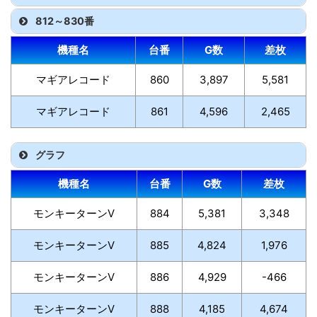
812～830番
機種名
台番
G数
差枚
マギアレコード
860
3,897
5,581
マギアレコード
861
4,596
2,465
グラフ
機種名
台番
G数
差枚
モンキーターンV
884
5,381
3,348
モンキーターンV
885
4,824
1,976
モンキーターンV
886
4,929
-466
モンキーターンV
888
4,185
4,674