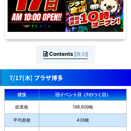
Contents
[
表示
]
7/17(木) プラザ博多
状況
旧イベント日（7のつく日）
総差枚
198,609枚
平均差枚
426枚