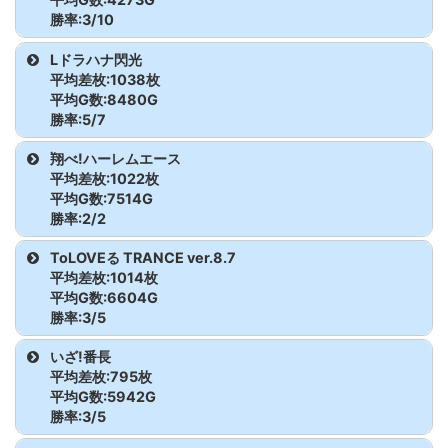
かぐや様
1075
7,492
3,976
ゴーゴージャグラー3
302
6,836
-326
沖ドキ!GOLD
919
3,598
1,395
勝率:3/10
からくりサーカス
1049
4,619
2,186
モンキーターンV
907
3,739
4,674
ディスクULTRAREMIX
779
4,109
-210
かぐや様
1076
8,458
-5,791
機種名
台番
G数
差枚
ゴーゴージャグラー3
303
7,826
-512
Lドラハナ閃光
沖ドキ!GOLD
920
3,837
2,930
平均差枚:1038枚
からくりサーカス
1050
6,381
-2,791
モンキーターンV
908
3,961
7,255
かぐや様
1077
7,233
5,162
GEリザレクション
1026
3,977
-280
平均G数:8480G
ゴーゴージャグラー3
304
6,749
-1,140
沖ドキ!GOLD
921
4,363
5,581
勝率:5/7
からくりサーカス
1051
6,003
2,883
モンキーターンV
909
5,304
-2,419
かぐや様
1078
6,923
2,139
GEリザレクション
1027
5,085
-140
ゴーゴージャグラー3
305
7,327
-814
沖ドキ!GOLD
922
2,762
3,116
機種名
台番
G数
差枚
翔べ!ハーレムエース
からくりサーカス
1052
6,144
3,906
モンキーターンV
910
4,760
3,348
平均差枚:1022枚
かぐや様
1079
8,052
-4,675
GEリザレクション
1028
4,212
-3,210
ゴーゴージャグラー3
306
6,892
-1,535
沖ドキ!GOLD
923
5,344
-1,861
Lドラハナ閃光
967
9,297
2,046
平均G数:7514G
からくりサーカス
1053
5,854
1,627
勝率:2/2
モンキーターンV
911
3,869
9,209
かぐや様
1080
7,103
4,046
GEリザレクション
1029
5,338
1,000
ゴーゴージャグラー3
307
7,760
-652
沖ドキ!GOLD
924
5,426
-977
Lドラハナ閃光
968
8,941
1,255
機種名
台番
G数
差枚
ToLOVEる TRANCE ver.8.7
からくりサーカス
1054
6,943
-6,140
かぐや様
1081
8,370
2,930
平均差枚:1014枚
GEリザレクション
1030
5,229
-3,349
ゴーゴージャグラー3
308
7,725
2,279
Lドラハナ閃光
969
7,608
3,720
翔べ!ハーレムエース
1016
6,780
813
平均G数:6604G
からくりサーカス
1055
5,451
395
勝率:3/5
GEリザレクション
1031
1,611
18,372
ゴーゴージャグラー3
309
8,436
2,139
Lドラハナ閃光
970
9,032
523
翔べ!ハーレムエース
1017
8,249
1,232
からくりサーカス
1056
6,306
-2,280
機種名
台番
G数
差枚
いざ!番長
GEリザレクション
1032
4,576
-1,768
ゴーゴージャグラー3
310
7,778
-1,000
平均差枚:795枚
Lドラハナ閃光
971
8,370
-396
からくりサーカス
1057
5,871
-2,140
ToLOVEる TRANCE ver.8.7
788
5,661
-163
平均G数:5942G
GEリザレクション
1033
3,596
-1,489
勝率:3/5
ゴーゴージャグラー3
311
7,183
2,139
Lドラハナ閃光
972
8,085
1,139
からくりサーカス
1058
6,033
3,069
ToLOVEる TRANCE ver.8.7
789
6,583
-1,884