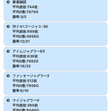
機種名
台番
G数
差枚
麻雀物語
GEリザレクション
1034
4,647
3,767
ゴーゴージャグラー3
312
8,061
-1,535
Lドラハナ閃光
973
8,024
-1,024
平均差枚:744枚
からくりサーカス
1059
6,358
1,395
ToLOVEる TRANCE ver.8.7
790
7,118
2,093
いざ!番長
990
4,698
3,348
平均G数:7470G
GEリザレクション
1035
4,458
-2,326
ゴーゴージャグラー3
313
8,595
-233
勝率:3/5
からくりサーカス
1060
5,395
2,000
ToLOVEる TRANCE ver.8.7
791
7,140
3,906
いざ!番長
991
5,833
1,813
機種名
台番
G数
差枚
ゴーゴージャグラー3
314
8,931
1,302
沖ドキ!ゴージャス-30
からくりサーカス
1061
4,561
3,720
平均差枚:699枚
ToLOVEる TRANCE ver.8.7
792
6,519
1,116
いざ!番長
992
6,329
-2,094
麻雀物語
995
7,891
-3,070
平均G数:4856G
ゴーゴージャグラー3
315
5,330
465
勝率:12/21
からくりサーカス
1062
5,520
11,720
いざ!番長
993
6,383
-1,605
麻雀物語
996
8,359
6,697
ゴーゴージャグラー3
316
6,427
-326
機種名
台番
G数
差枚
アイムジャグラーEX
からくりサーカス
1063
4,701
2,279
平均差枚:636枚
いざ!番長
994
6,468
2,511
麻雀物語
997
5,960
-2,745
ゴーゴージャグラー3
317
7,759
-512
沖ドキ!ゴージャス-30
946
5,889
-4,466
平均G数:7492G
からくりサーカス
1064
5,152
3,348
勝率:19/33
麻雀物語
998
7,701
1,953
ゴーゴージャグラー3
318
7,974
1,906
沖ドキ!ゴージャス-30
947
3,553
2,046
機種名
台番
G数
差枚
ファンキージャグラー2
からくりサーカス
1065
6,623
-5,024
平均差枚:512枚
麻雀物語
999
7,438
883
ゴーゴージャグラー3
319
7,233
69
沖ドキ!ゴージャス-30
948
5,282
-1,326
アイムジャグラーEX
292
6,879
674
平均G数:7959G
からくりサーカス
1082
7,599
-8,256
勝率:6/10
ゴーゴージャグラー3
320
7,286
-221
沖ドキ!ゴージャス-30
949
4,557
-1,675
アイムジャグラーEX
293
7,888
2,325
からくりサーカス
1083
6,606
1,209
機種名
台番
G数
差枚
マイジャグラーV
ゴーゴージャグラー3
321
6,638
-2,140
平均差枚:399枚
沖ドキ!ゴージャス-30
950
2,644
2,232
アイムジャグラーEX
294
6,535
1,395
からくりサーカス
1084
5,958
232
ファンキージャグラー2
380
8,509
-675
平均G数:8046G