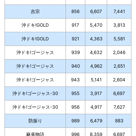
吉宗
856
6,607
7,441
沖ドキ!GOLD
917
5,470
3,813
沖ドキ!GOLD
921
4,363
5,581
沖ドキ!ゴージャス
939
4,632
2,046
沖ドキ!ゴージャス
940
4,962
2,651
沖ドキ!ゴージャス
943
5,141
2,604
沖ドキ!ゴージャス-30
955
3,917
6,697
沖ドキ!ゴージャス-30
956
4,917
7,627
防振り
989
6,479
883
麻雀物語
996
8,359
6,697