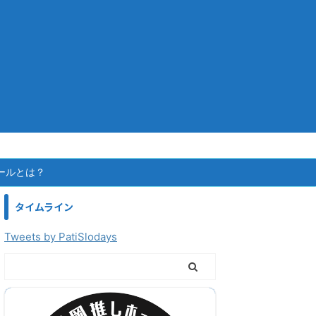
ールとは？
タイムライン
Tweets by PatiSlodays