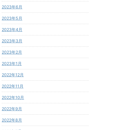
2023年6月
2023年5月
2023年4月
2023年3月
2023年2月
2023年1月
2022年12月
2022年11月
2022年10月
2022年9月
2022年8月