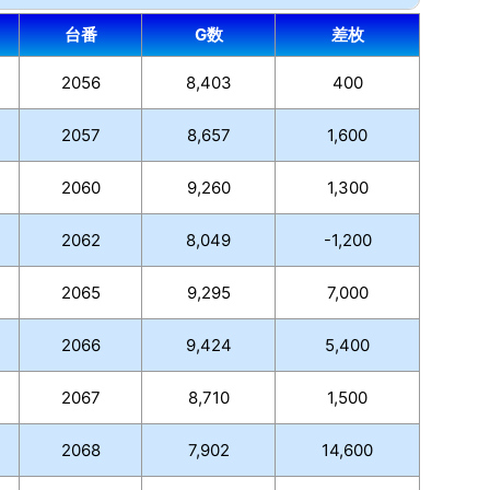
台番
G数
差枚
2056
8,403
400
2057
8,657
1,600
2060
9,260
1,300
2062
8,049
-1,200
2065
9,295
7,000
2066
9,424
5,400
2067
8,710
1,500
2068
7,902
14,600