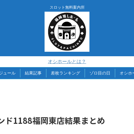
スロット無料案内所
オシホールとは？
ジュール
結果記事
差枚ランキング
ゾロ目の日
オシホ
ーランド1188福岡東店結果まとめ