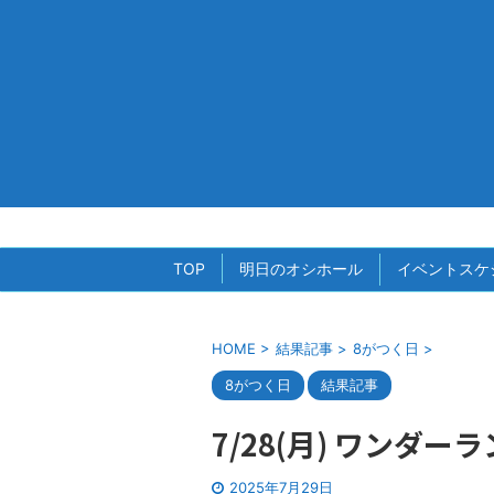
TOP
明日のオシホール
イベントスケ
HOME
>
結果記事
>
8がつく日
>
8がつく日
結果記事
7/28(月) ワンダ
2025年7月29日