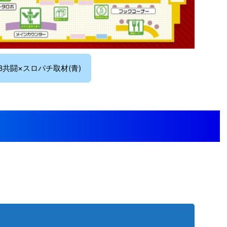
8共闘×スロパチ取材(青)