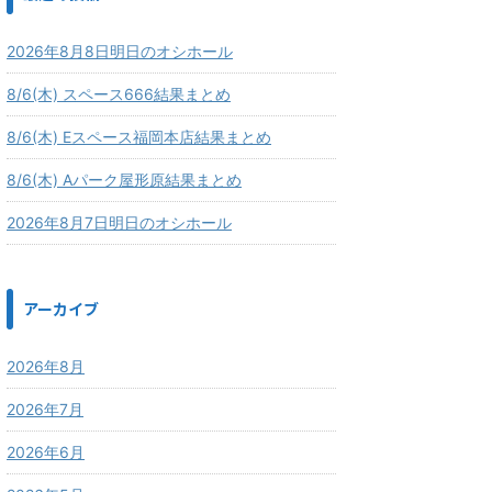
2026年8月8日明日のオシホール
8/6(木) スペース666結果まとめ
8/6(木) Eスペース福岡本店結果まとめ
8/6(木) Aパーク屋形原結果まとめ
2026年8月7日明日のオシホール
アーカイブ
2026年8月
2026年7月
2026年6月