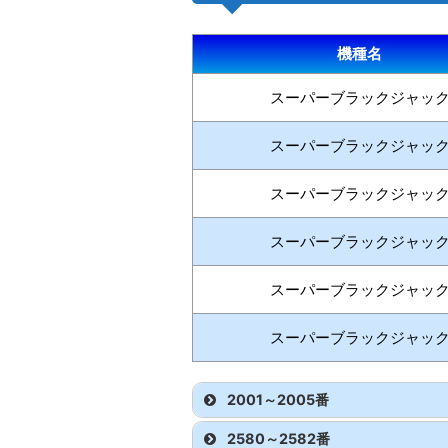
機種名
スーパーブラックジャッ
スーパーブラックジャッ
スーパーブラックジャッ
スーパーブラックジャッ
スーパーブラックジャッ
スーパーブラックジャッ
2001～2005番
2580～2582番