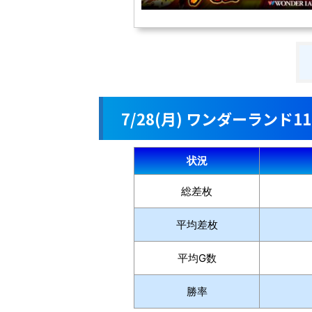
7/28(月) ワンダーランド1
状況
総差枚
平均差枚
平均G数
勝率