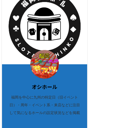
オシホール
福岡を中心に九州の特定日（旧イベント
日）・周年・イベント系・来店などに注目
して気になるホールの設定状況などを掲載