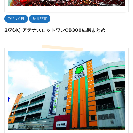
アイムジャグラーEX
444
4,010
23
アイムジャグラーEX
445
6,910
1,000
7がつく日
結果記事
2/7(水) アテナスロットワンCB300結果まとめ
アイムジャグラーEX
446
5,590
837
アイムジャグラーEX
447
3,280
-245
アイムジャグラーEX
448
7,070
-466
アイムジャグラーEX
449
4,470
720
アイムジャグラーEX
450
2,670
-594
アイムジャグラーEX
451
7,510
790
アイムジャグラーEX
452
8,520
2,697
ゴーゴージャグラー3
453
7,270
-1,117