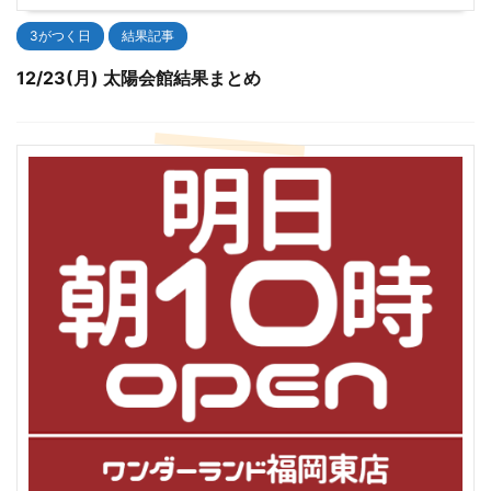
ゴーゴージャグラー3
454
1,880
-814
3がつく日
結果記事
ゴーゴージャグラー3
455
2,020
-721
12/23(月) 太陽会館結果まとめ
ゴーゴージャグラー3
456
4,490
-1,280
ゴーゴージャグラー3
457
7,030
2,093
ゴーゴージャグラー3
458
5,700
-431
ゴーゴージャグラー3
459
1,150
-989
ゴーゴージャグラー3
460
980
-373
ゴーゴージャグラー3
461
6,360
674
ゴーゴージャグラー3
462
3,400
1,325
ゴーゴージャグラー3
463
1,710
-954