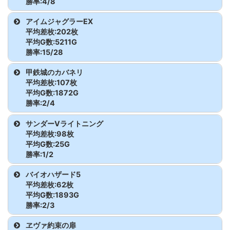
勝率:4/8
ヴァルヴレイヴ
365
20
-30
モンキーターンV
528
6,000
1,302
マイジャグラーV
383
5,910
709
ケロット4
475
2,040
-489
スマスロ北斗の拳
325
3,470
-2,791
機種名
台番
G数
差枚
アイムジャグラーEX
ヴァルヴレイヴ
366
2,750
-652
平均差枚:202枚
モンキーターンV
529
8,030
162
マイジャグラーV
384
8,620
1,511
スマスロ北斗の拳
326
1,850
1,651
GEリザレクション
543
3,810
-396
平均G数:5211G
ヴァルヴレイヴ
367
730
139
勝率:15/28
モンキーターンV
530
8,630
-1,442
マイジャグラーV
385
7,820
1,790
スマスロ北斗の拳
327
3,840
1,627
GEリザレクション
544
5,580
465
機種名
台番
G数
差枚
甲鉄城のカバネリ
ヴァルヴレイヴ
368
1,660
-942
モンキーターンV
531
7,100
1,441
マイジャグラーV
386
2,640
-1,675
平均差枚:107枚
スマスロ北斗の拳
328
1,280
-326
GEリザレクション
545
6,230
-721
アイムジャグラーEX
417
5,280
-582
平均G数:1872G
ヴァルヴレイヴ
369
2,660
-396
モンキーターンV
532
6,680
6,976
勝率:2/4
マイジャグラーV
387
5,810
465
スマスロ北斗の拳
329
1,940
-745
GEリザレクション
546
6,440
3,837
アイムジャグラーEX
418
5,730
-605
ヴァルヴレイヴ
370
2,480
-535
機種名
台番
G数
差枚
サンダーVライトニング
モンキーターンV
533
1,560
-652
マイジャグラーV
388
7,950
2,418
スマスロ北斗の拳
330
3,490
-2,047
平均差枚:98枚
GEリザレクション
547
3,930
558
アイムジャグラーEX
419
6,140
-70
甲鉄城のカバネリ
489
2,860
883
平均G数:25G
モンキーターンV
534
5,670
-1,419
マイジャグラーV
389
8,340
162
勝率:1/2
スマスロ北斗の拳
331
5,460
1,046
GEリザレクション
548
1,980
-814
アイムジャグラーEX
420
3,280
127
甲鉄城のカバネリ
490
1,520
-687
モンキーターンV
535
2,640
-1,163
機種名
台番
G数
差枚
バイオハザード5
マイジャグラーV
390
2,960
-1,466
スマスロ北斗の拳
332
860
-291
GEリザレクション
549
5,160
186
平均差枚:62枚
アイムジャグラーEX
421
2,890
-373
甲鉄城のカバネリ
491
2,020
-954
モンキーターンV
536
9,750
1,302
サンダーVライトニング
607
0
0
平均G数:1893G
マイジャグラーV
391
8,960
2,511
ヴァルヴレイヴ
333
7,190
6,860
GEリザレクション
550
4,890
-1,047
勝率:2/3
アイムジャグラーEX
422
7,330
-1,094
甲鉄城のカバネリ
492
1,090
1,186
モンキーターンV
537
4,340
-1,303
サンダーVライトニング
608
50
197
マイジャグラーV
392
8,400
4,534
機種名
台番
G数
差枚
ヴァルヴレイヴ
334
590
2,976
ヱヴァ約束の扉