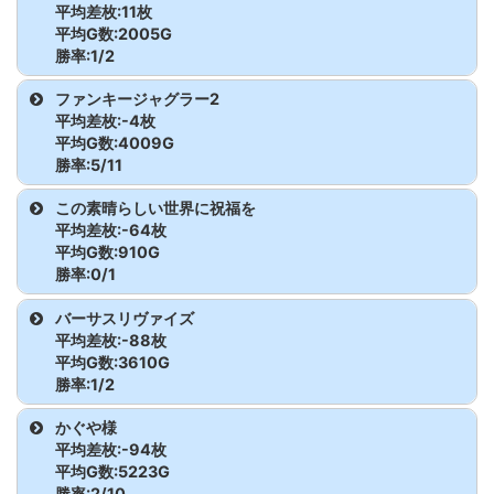
アイムジャグラーEX
423
6,350
244
平均差枚:11枚
モンキーターンV
538
5,170
2,930
マイジャグラーV
399
5,410
-1,303
バイオハザード5
304
3,710
418
平均G数:2005G
ヴァルヴレイヴ
335
1,330
-1,535
アイムジャグラーEX
424
4,140
-1,698
勝率:1/2
モンキーターンV
539
8,480
-2,466
マイジャグラーV
400
8,420
1,046
バイオハザード5
305
710
-384
ヴァルヴレイヴ
336
1,400
-1,466
機種名
台番
G数
差枚
ファンキージャグラー2
アイムジャグラーEX
425
2,640
-791
平均差枚:-4枚
マイジャグラーV
401
8,920
1,674
バイオハザード5
306
1,260
151
ヴァルヴレイヴ
337
3,260
6,395
ヱヴァ約束の扉
523
1,090
-280
平均G数:4009G
アイムジャグラーEX
426
6,480
1,395
勝率:5/11
マイジャグラーV
402
6,190
-826
ヴァルヴレイヴ
338
1,480
-1,047
ヱヴァ約束の扉
524
2,920
302
アイムジャグラーEX
427
4,240
1,046
機種名
台番
G数
差枚
この素晴らしい世界に祝福を
マイジャグラーV
403
7,600
-175
平均差枚:-64枚
ヴァルヴレイヴ
339
1,160
-117
アイムジャグラーEX
428
2,160
-628
ファンキージャグラー2
393
5,270
209
平均G数:910G
勝率:0/1
マイジャグラーV
404
4,440
1,627
ヴァルヴレイヴ
340
6,050
1,860
アイムジャグラーEX
429
7,550
1,581
ファンキージャグラー2
394
3,700
1,232
機種名
台番
G数
差枚
バーサスリヴァイズ
マイジャグラーV
405
8,550
1,139
ヴァルヴレイヴ
341
670
-35
平均差枚:-88枚
アイムジャグラーEX
440
2,550
-721
ファンキージャグラー2
395
4,410
-163
この素晴らしい世界に祝福を
516
910
-64
平均G数:3610G
マイジャグラーV
406
7,510
116
勝率:1/2
ヴァルヴレイヴ
342
3,980
-233
アイムジャグラーEX
441
9,150
2,139
ファンキージャグラー2
396
2,490
-1,070
機種名
台番
G数
差枚
かぐや様
マイジャグラーV
407
7,860
523
ヴァルヴレイヴ
343
5,020
-3,535
アイムジャグラーEX
442
6,550
488
平均差枚:-94枚
ファンキージャグラー2
397
2,980
-745
バーサスリヴァイズ
478
3,010
-431
平均G数:5223G
マイジャグラーV
408
6,140
-814
からくりサーカス
344
3,150
-2,652
勝率:2/10