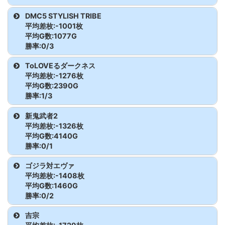
マイジャグラーV
384
8,620
1,511
戦国乙女4
590
2,920
-628
機種名
台番
G数
差枚
DMC5 STYLISH TRIBE
マイジャグラーV
385
7,820
1,790
平均差枚:-1001枚
新ハナビ
480
1,050
-687
平均G数:1077G
マイジャグラーV
386
2,640
-1,675
勝率:0/3
新ハナビ
481
3,730
-617
機種名
台番
G数
差枚
ToLOVEるダークネス
マイジャグラーV
387
5,810
465
平均差枚:-1276枚
新ハナビ
482
2,400
-873
DMC5 STYLISH TRIBE
320
1,490
-1,163
平均G数:2390G
マイジャグラーV
388
7,950
2,418
勝率:1/3
新ハナビ
483
2,100
-1,466
DMC5 STYLISH TRIBE
321
1,390
-1,466
マイジャグラーV
389
8,340
162
機種名
台番
G数
差枚
新鬼武者2
平均差枚:-1326枚
DMC5 STYLISH TRIBE
322
350
-373
ToLOVEるダークネス
571
640
34
マイジャグラーV
390
2,960
-1,466
平均G数:4140G
勝率:0/1
ToLOVEるダークネス
572
4,160
-1,628
マイジャグラーV
391
8,960
2,511
機種名
台番
G数
差枚
ゴジラ対エヴァ
平均差枚:-1408枚
ToLOVEるダークネス
573
2,370
-2,233
マイジャグラーV
392
8,400
4,534
新鬼武者2
495
4,140
-1,326
平均G数:1460G
勝率:0/2
ファンキージャグラー2
393
5,270
209
機種名
台番
G数
差枚
吉宗