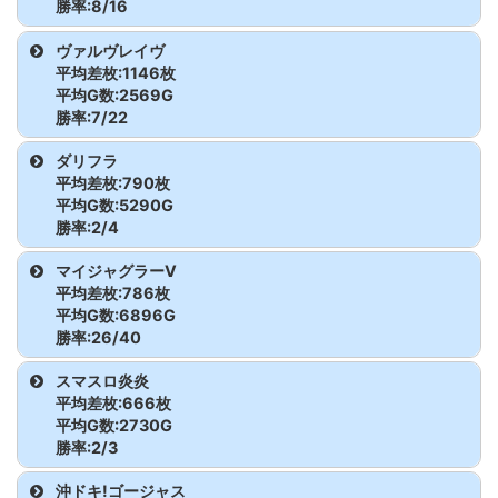
勝率:8/16
バイオハザード5
305
710
-384
東京喰種
596
8,090
10,465
機種名
台番
G数
差枚
ヴァルヴレイヴ
平均差枚:1146枚
バイオハザード5
306
1,260
151
東京喰種
597
9,340
8,488
からくりサーカス
344
3,150
-2,652
平均G数:2569G
勝率:7/22
モンハンライズ
307
4,740
-3,582
東京喰種
598
9,650
10,325
からくりサーカス
345
4,520
5,000
機種名
台番
G数
差枚
ダリフラ
モンハンライズ
308
2,320
883
平均差枚:790枚
東京喰種
599
6,280
3,906
からくりサーカス
346
420
441
ヴァルヴレイヴ
333
7,190
6,860
平均G数:5290G
勝率:2/4
モンハンライズ
309
1,440
-594
東京喰種
600
5,010
-3,210
からくりサーカス
347
380
-361
ヴァルヴレイヴ
334
590
2,976
機種名
台番
G数
差枚
マイジャグラーV
モンハンライズ
310
1,910
-1,117
東京喰種
601
8,150
-1,907
平均差枚:786枚
からくりサーカス
348
1,960
2,139
ヴァルヴレイヴ
335
1,330
-1,535
ダリフラ
591
4,130
-4,814
平均G数:6896G
モンハンライズ
311
2,150
-1,373
東京喰種
602
6,240
-4,954
勝率:26/40
からくりサーカス
349
9,830
11,441
ヴァルヴレイヴ
336
1,400
-1,466
ダリフラ
592
7,080
4,255
機種名
台番
G数
差枚
スマスロ炎炎
モンハンライズ
312
8,040
2,279
東京喰種
603
6,540
-3,349
からくりサーカス
350
140
-221
平均差枚:666枚
ヴァルヴレイヴ
337
3,260
6,395
ダリフラ
593
3,850
-396
マイジャグラーV
371
8,860
976
平均G数:2730G
モンハンライズ
313
5,530
-466
東京喰種
604
10,080
7,534
からくりサーカス
351
1,310
325
勝率:2/3
ヴァルヴレイヴ
338
1,480
-1,047
ダリフラ
594
6,100
4,116
マイジャグラーV
372
8,760
1,348
いざ!番長
314
6,010
-2,977
東京喰種
605
8,310
-5,094
機種名
台番
G数
差枚
沖ドキ!ゴージャス
からくりサーカス
352
3,020
139