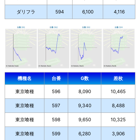
ダリフラ
594
6,100
4,116
機種名
台番
G数
差枚
東京喰種
596
8,090
10,465
東京喰種
597
9,340
8,488
東京喰種
598
9,650
10,325
東京喰種
599
6,280
3,906