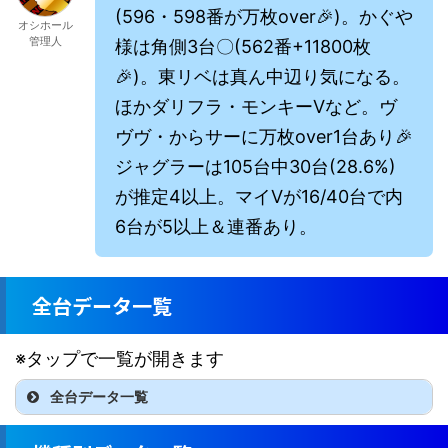
(596・598番が万枚over🎉)。かぐや
オシホール
管理人
様は角側3台〇(562番+11800枚
🎉)。東リベは真ん中辺り気になる。
ほかダリフラ・モンキーⅤなど。ヴ
ヴヴ・からサーに万枚over1台あり🎉
ジャグラーは105台中30台(28.6%)
が推定4以上。マイⅤが16/40台で内
6台が5以上＆連番あり。
全台データ一覧
※タップで一覧が開きます
全台データ一覧
機種名
台番
G数
差枚