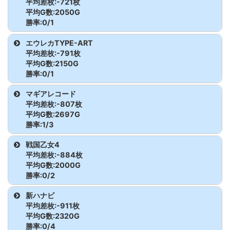
平均差枚:-721枚
スマスロ北斗の拳
325
3,470
-2,791
モンハンライズ
307
4,740
-3,582
平均G数:2050G
ハッピージャグラーVⅢ
439
3,340
-721
マイジャグラーV
375
7,340
348
勝率:0/1
スマスロ北斗の拳
326
1,850
1,651
モンハンライズ
308
2,320
883
機種名
台番
G数
差枚
エウレカTYPE-ART
マイジャグラーV
376
4,420
-349
平均差枚:-791枚
スマスロ北斗の拳
327
3,840
1,627
モンハンライズ
309
1,440
-594
炎炎ノ消防隊
496
2,050
-721
平均G数:2150G
マイジャグラーV
377
9,250
6,604
勝率:0/1
スマスロ北斗の拳
328
1,280
-326
モンハンライズ
310
1,910
-1,117
マイジャグラーV
378
7,390
-140
機種名
台番
G数
差枚
マギアレコード
スマスロ北斗の拳
329
1,940
-745
平均差枚:-807枚
モンハンライズ
311
2,150
-1,373
エウレカTYPE-ART
493
2,150
-791
平均G数:2697G
マイジャグラーV
379
5,190
-326
勝率:1/3
スマスロ北斗の拳
330
3,490
-2,047
モンハンライズ
312
8,040
2,279
マイジャグラーV
380
3,220
-977
機種名
台番
G数
差枚
戦国乙女4
スマスロ北斗の拳
331
5,460
1,046
モンハンライズ
313
5,530
-466
平均差枚:-884枚
マイジャグラーV
381
7,580
-954
マギアレコード
583
720
-187
平均G数:2000G
スマスロ北斗の拳
332
860
-291
勝率:0/2
マイジャグラーV
382
9,300
3,674
マギアレコード
584
4,330
-2,373
機種名
台番
G数
差枚
新ハナビ
平均差枚:-911枚
マイジャグラーV
383
5,910
709
マギアレコード
585
3,040
139
戦国乙女4
589
1,080
-1,140
平均G数:2320G
勝率:0/4