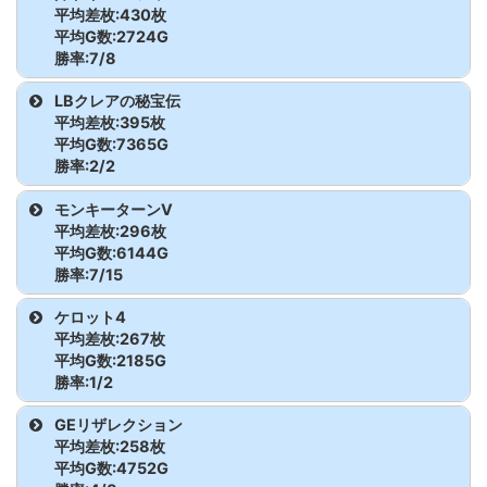
ヴァルヴレイヴ
339
1,160
-117
平均差枚:430枚
マイジャグラーV
373
7,360
1,418
いざ!番長
315
5,150
-3,977
東京喰種
606
7,650
-3,675
スマスロ炎炎
574
710
-187
平均G数:2724G
からくりサーカス
353
8,330
1,255
ヴァルヴレイヴ
340
6,050
1,860
勝率:7/8
マイジャグラーV
374
8,930
3,255
いざ!番長
316
6,070
-2,140
スマスロ炎炎
575
2,840
372
からくりサーカス
354
1,110
-1,326
機種名
台番
G数
差枚
LBクレアの秘宝伝
ヴァルヴレイヴ
341
670
-35
平均差枚:395枚
マイジャグラーV
375
7,340
348
吉宗
317
2,430
-1,349
スマスロ炎炎
576
4,640
1,813
からくりサーカス
355
520
-535
沖ドキ!ゴージャス
503
3,990
186
平均G数:7365G
ヴァルヴレイヴ
342
3,980
-233
勝率:2/2
マイジャグラーV
376
4,420
-349
吉宗
318
2,660
-1,652
からくりサーカス
356
6,560
6,279
沖ドキ!ゴージャス
504
1,380
1,232
ヴァルヴレイヴ
343
5,020
-3,535
機種名
台番
G数
差枚
モンキーターンV
マイジャグラーV
377
9,250
6,604
吉宗
319
2,620
-2,187
平均差枚:296枚
からくりサーカス
357
2,930
-1,303
沖ドキ!ゴージャス
505
2,450
1,232
ヴァルヴレイヴ
360
320
-82
LBクレアの秘宝伝
521
8,860
744
平均G数:6144G
マイジャグラーV
378
7,390
-140
勝率:7/15
DMC5 STYLISH TRIBE
320
1,490
-1,163
からくりサーカス
358
3,240
-1,070
沖ドキ!ゴージャス
506
1,960
93
ヴァルヴレイヴ
361
6,460
3,162
LBクレアの秘宝伝
522
5,870
46
機種名
台番
G数
差枚
ケロット4
マイジャグラーV
379
5,190
-326
DMC5 STYLISH TRIBE
321
1,390
-1,466
からくりサーカス
359
1,130
-1,094
平均差枚:267枚
沖ドキ!ゴージャス
507
2,840
465
ヴァルヴレイヴ
362
1,180
-954
モンキーターンV
525
8,170
-884
平均G数:2185G
マイジャグラーV
380
3,220
-977
DMC5 STYLISH TRIBE
322
350
-373
勝率:1/2
沖ドキ!ゴージャス
508
1,140
813
ヴァルヴレイヴ
363
2,930
17,372
モンキーターンV
526
6,870
-652
マイジャグラーV
381
7,580
-954
機種名
台番
G数
差枚
スマスロ北斗の拳
323
4,030
-1,907
GEリザレクション
沖ドキ!ゴージャス
509
4,380
627
ヴァルヴレイヴ
364
3,200
-2,000
平均差枚:258枚
モンキーターンV
527
3,070
313
マイジャグラーV
382
9,300
3,674
ケロット4
474
2,330
1,023
平均G数:4752G
スマスロ北斗の拳
324
970
244
沖ドキ!ゴージャス
510
3,650
-1,210