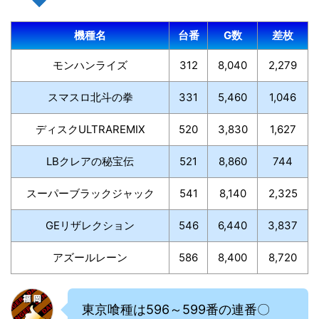
機種名
台番
G数
差枚
モンハンライズ
312
8,040
2,279
スマスロ北斗の拳
331
5,460
1,046
ディスクULTRAREMIX
520
3,830
1,627
LBクレアの秘宝伝
521
8,860
744
スーパーブラックジャック
541
8,140
2,325
GEリザレクション
546
6,440
3,837
アズールレーン
586
8,400
8,720
東京喰種は596～599番の連番〇