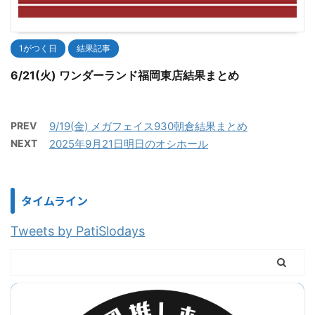
ゴーゴージャグラー3
464
2,700
-524
ゴーゴージャグラー3
465
5,340
-652
1がつく日
結果記事
ファンキージャグラー2
466
1,660
-1,140
6/21(火) ワンダーランド福岡東店結果まとめ
ファンキージャグラー2
467
4,310
488
PREV
9/19(金) メガフェイス930朝倉結果まとめ
ファンキージャグラー2
468
7,950
2,139
NEXT
2025年9月21日明日のオシホール
ファンキージャグラー2
469
890
-454
タイムライン
ファンキージャグラー2
470
4,270
-838
Tweets by PatiSlodays
ニューパルサーDX3
471
4,330
-535
ニューパルサーDX3
472
1,270
441
ニューパルサーDX3
473
450
-407