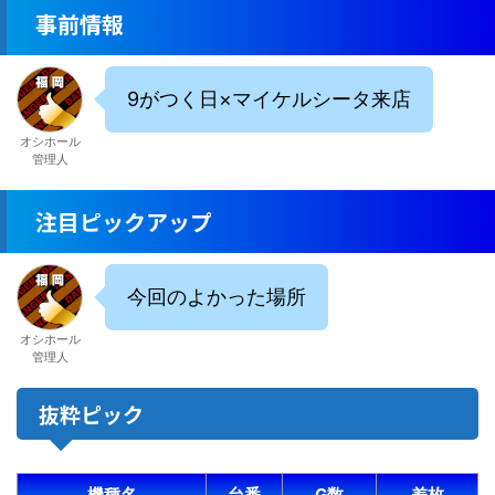
事前情報
9がつく日×マイケルシータ来店
オシホール
管理人
注目ピックアップ
今回のよかった場所
オシホール
管理人
抜粋ピック
機種名
台番
G数
差枚