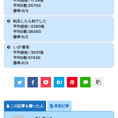
平均差枚:-1729枚
ファンキージャグラー2
394
3,700
1,232
ゴジラ対エヴァ
577
1,400
-1,861
平均G数:2570G
勝率:0/3
ファンキージャグラー2
395
4,410
-163
ゴジラ対エヴァ
578
1,520
-954
機種名
台番
G数
差枚
転生したら剣でした
ファンキージャグラー2
396
2,490
-1,070
平均差枚:-2280枚
吉宗
317
2,430
-1,349
平均G数:3605G
ファンキージャグラー2
397
2,980
-745
勝率:0/2
吉宗
318
2,660
-1,652
機種名
台番
G数
差枚
いざ!番長
ファンキージャグラー2
398
6,170
302
平均差枚:-3031枚
吉宗
319
2,620
-2,187
転生したら剣でした
581
3,010
-2,000
平均G数:5743G
マイジャグラーV
399
5,410
-1,303
勝率:0/3
転生したら剣でした
582
4,200
-2,559
マイジャグラーV
400
8,420
1,046
機種名
台番
G数
差枚
マイジャグラーV
401
8,920
1,674
いざ!番長
314
6,010
-2,977
マイジャグラーV
402
6,190
-826
いざ!番長
315
5,150
-3,977
この記事を書いた人
最新記事
マイジャグラーV
403
7,600
-175
いざ!番長
316
6,070
-2,140