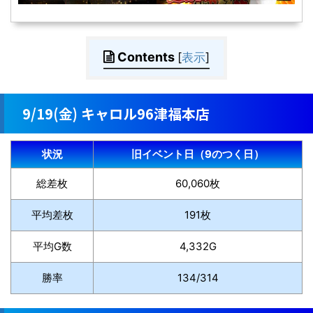
Contents
[
表示
]
9/19(金) キャロル96津福本店
状況
旧イベント日（9のつく日）
総差枚
60,060枚
平均差枚
191枚
平均G数
4,332G
勝率
134/314