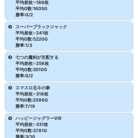
アイムジャグラーEX
484
3,720
34
平均差枚:-186枚
沖ドキ!GOLD
502
860
-280
ニューパルサーDX3
473
450
-407
ゴーゴージャグラー3
453
7,270
-1,117
平均G数:1605G
かぐや様
570
3,360
-2,605
からくりサーカス
355
520
-535
東京リベンジャーズ
558
6,880
-442
勝率:0/2
アイムジャグラーEX
485
4,730
-512
沖ドキ!GOLD
511
2,140
1,232
ゴーゴージャグラー3
454
1,880
-814
機種名
台番
G数
差枚
からくりサーカス
356
6,560
6,279
スーパーブラックジャック
東京リベンジャーズ
559
8,400
-2,512
沖ドキ!GOLD
512
1,430
-1,233
平均差枚:-241枚
ゴーゴージャグラー3
455
2,020
-721
クランキークレスト
476
1,260
-221
平均G数:5220G
からくりサーカス
357
2,930
-1,303
東京リベンジャーズ
560
8,590
-4,187
沖ドキ!GOLD
513
650
-489
勝率:1/3
ゴーゴージャグラー3
456
4,490
-1,280
クランキークレスト
477
1,950
-152
からくりサーカス
358
3,240
-1,070
機種名
台番
G数
差枚
七つの魔剣が支配する
沖ドキ!GOLD
514
2,730
302
平均差枚:-256枚
ゴーゴージャグラー3
457
7,030
2,093
からくりサーカス
359
1,130
-1,094
スーパーブラックジャック
540
4,720
-1,489
平均G数:3510G
沖ドキ!GOLD
515
1,270
558
勝率:0/2
ゴーゴージャグラー3
458
5,700
-431
ヴァルヴレイヴ
360
320
-82
スーパーブラックジャック
541
8,140
2,325
機種名
台番
G数
差枚
スマスロ北斗の拳
ゴーゴージャグラー3
459
1,150
-989
平均差枚:-318枚
ヴァルヴレイヴ
361
6,460
3,162
スーパーブラックジャック
542
2,800
-1,559
七つの魔剣が支配する
579
3,790
-94
平均G数:2599G
ゴーゴージャグラー3
460
980
-373
勝率:7/19
ヴァルヴレイヴ
362
1,180
-954
七つの魔剣が支配する
580
3,230
-419
機種名
台番
G数
差枚
ハッピージャグラーVⅢ
ゴーゴージャグラー3
461
6,360
674
ヴァルヴレイヴ
363
2,930
17,372
平均差枚:-331枚
スマスロ北斗の拳
295
2,040
-873
平均G数:3781G
ゴーゴージャグラー3
462
3,400
1,325
ヴァルヴレイヴ
364
3,200
-2,000
勝率:3/10