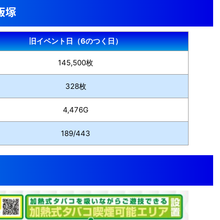
0飯塚
旧イベント日（6のつく日）
145,500枚
328枚
4,476G
189/443