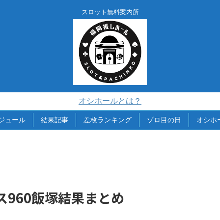
スロット無料案内所
オシホールとは？
ジュール
結果記事
差枚ランキング
ゾロ目の日
オシホ
イス960飯塚結果まとめ