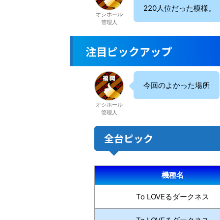
220人位だった模様。
オシホール
管理人
注目ピックアップ
今回のよかった場所
オシホール
管理人
全台ピック
機種名
To LOVEるダークネス