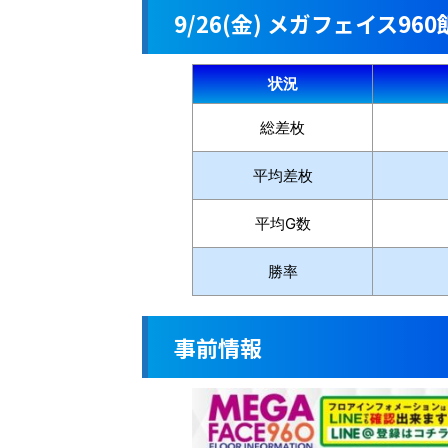
9/26(金) メガフェイス96
状況
総差枚
平均差枚
平均G数
勝率
事前情報