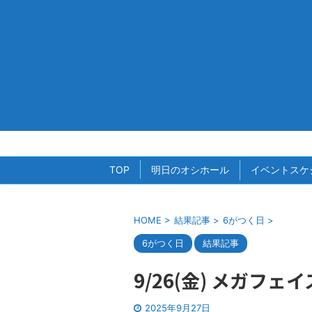
TOP
明日のオシホール
イベントスケ
HOME
>
結果記事
>
6がつく日
>
6がつく日
結果記事
9/26(金) メガフェ
2025年9月27日