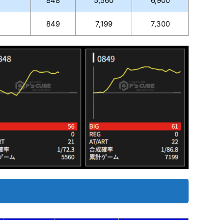
848
5,560
6,900
849
7,199
7,300