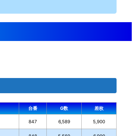
台番
G数
差枚
847
6,589
5,900