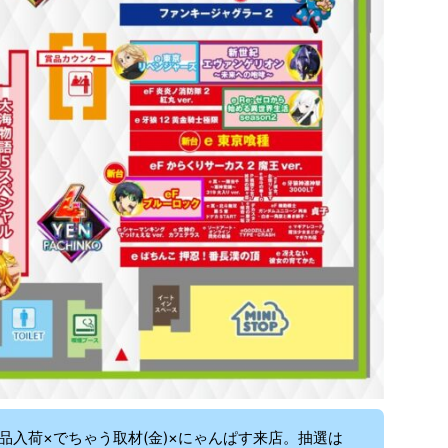
品入荷×でちゃう取材(金)×にゃんぱす来店。抽選は