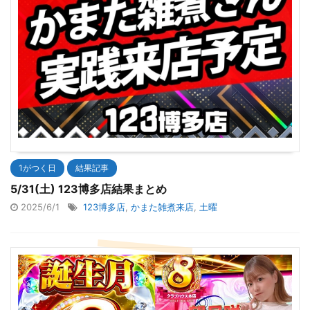
1がつく日
結果記事
5/31(土) 123博多店結果まとめ
2025/6/1
123博多店
,
かまた雑煮来店
,
土曜