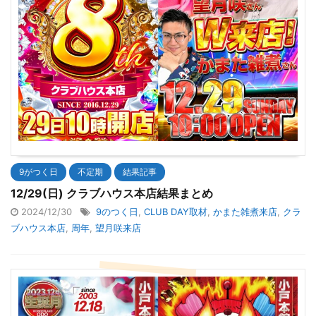
9がつく日
不定期
結果記事
12/29(日) クラブハウス本店結果まとめ
2024/12/30
9のつく日
,
CLUB DAY取材
,
かまた雑煮来店
,
クラ
ブハウス本店
,
周年
,
望月咲来店