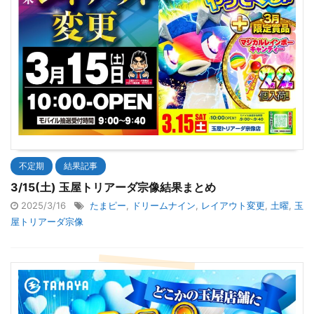
不定期
結果記事
3/15(土) 玉屋トリアーダ宗像結果まとめ
2025/3/16
たまピー
,
ドリームナイン
,
レイアウト変更
,
土曜
,
玉
屋トリアーダ宗像