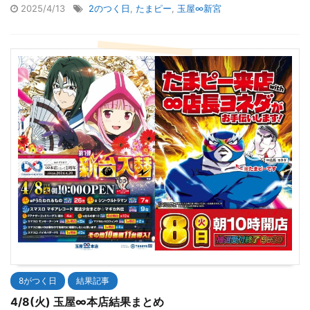
2025/4/13
2のつく日
,
たまピー
,
玉屋∞新宮
8がつく日
結果記事
4/8(火) 玉屋∞本店結果まとめ