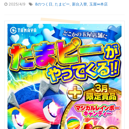
2025/4/9
8のつく日
,
たまピー
,
新台入替
,
玉屋∞本店