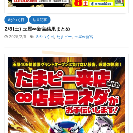
8がつく日
結果記事
2/8(土) 玉屋∞新宮結果まとめ
2025/2/9
8のつく日
,
たまピー
,
玉屋∞新宮