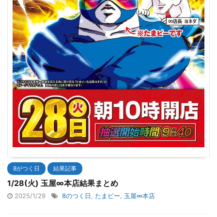
8がつく日
結果記事
1/28(火) 玉屋∞本店結果まとめ
2025/1/29
8のつく日
,
たまピー
,
玉屋∞本店