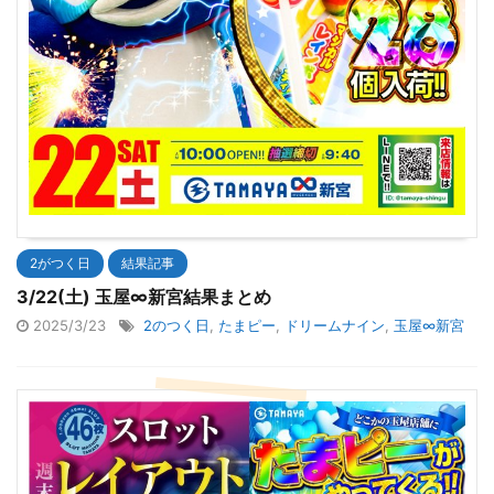
2がつく日
結果記事
3/22(土) 玉屋∞新宮結果まとめ
2025/3/23
2のつく日
,
たまピー
,
ドリームナイン
,
玉屋∞新宮