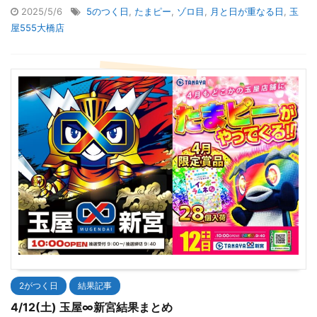
2025/5/6
5のつく日
,
たまピー
,
ゾロ目
,
月と日が重なる日
,
玉
屋555大橋店
2がつく日
結果記事
4/12(土) 玉屋∞新宮結果まとめ