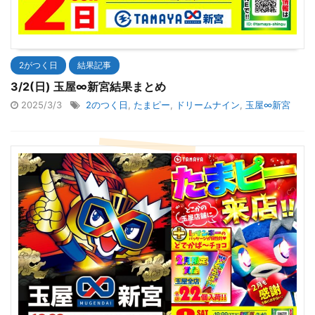
2がつく日
結果記事
3/2(日) 玉屋∞新宮結果まとめ
2025/3/3
2のつく日
,
たまピー
,
ドリームナイン
,
玉屋∞新宮