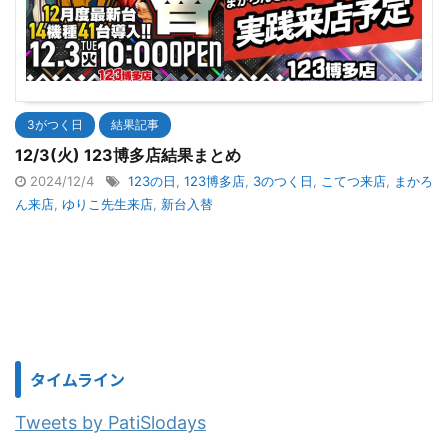
3がつく日
結果記事
12/3(火) 123博多店結果まとめ
2024/12/4
123の日
,
123博多店
,
3のつく日
,
こてつ来店
,
まかろ
ん来店
,
ゆりこ先生来店
,
新台入替
タイムライン
Tweets by PatiSlodays