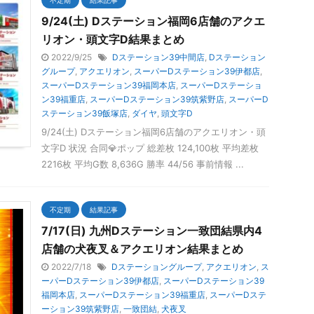
9/24(土) Dステーション福岡6店舗のアクエ
リオン・頭文字D結果まとめ
2022/9/25
Dステーション39中間店
,
Dステーション
グループ
,
アクエリオン
,
スーパーDステーション39伊都店
,
スーパーDステーション39福岡本店
,
スーパーDステーショ
ン39福重店
,
スーパーDステーション39筑紫野店
,
スーパーD
ステーション39飯塚店
,
ダイヤ
,
頭文字D
9/24(土) Dステーション福岡6店舗のアクエリオン・頭
文字D 状況 合同💎ポップ 総差枚 124,100枚 平均差枚
2216枚 平均G数 8,636G 勝率 44/56 事前情報 ...
不定期
結果記事
7/17(日) 九州Dステーション一致団結県内4
店舗の犬夜叉＆アクエリオン結果まとめ
2022/7/18
Dステーショングループ
,
アクエリオン
,
ス
ーパーDステーション39伊都店
,
スーパーDステーション39
福岡本店
,
スーパーDステーション39福重店
,
スーパーDステ
ーション39筑紫野店
,
一致団結
,
犬夜叉