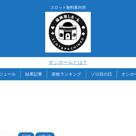
スロット無料案内所
オシホールとは？
ジュール
結果記事
差枚ランキング
ゾロ目の日
オシホ
不定期
結果記事