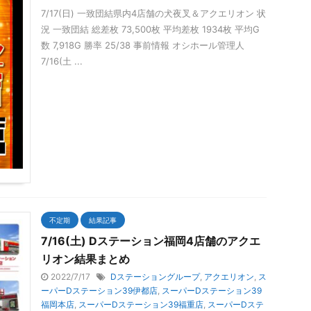
7/17(日) 一致団結県内4店舗の犬夜叉＆アクエリオン 状
況 一致団結 総差枚 73,500枚 平均差枚 1934枚 平均G
数 7,918G 勝率 25/38 事前情報 オシホール管理人
7/16(土 ...
不定期
結果記事
7/16(土) Dステーション福岡4店舗のアクエ
リオン結果まとめ
2022/7/17
Dステーショングループ
,
アクエリオン
,
ス
ーパーDステーション39伊都店
,
スーパーDステーション39
福岡本店
,
スーパーDステーション39福重店
,
スーパーDステ