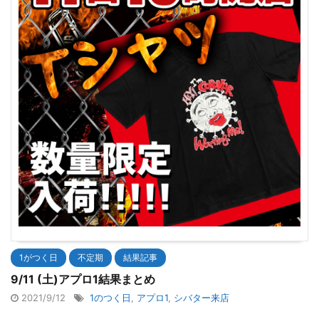
1がつく日
不定期
結果記事
9/11 (土)アプロ1結果まとめ
2021/9/12
1のつく日
,
アプロ1
,
シバター来店