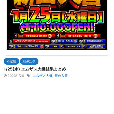
不定期
結果記事
1/25(水) エムザス大橋結果まとめ
2023/1/26
エムザス大橋
,
新台入替