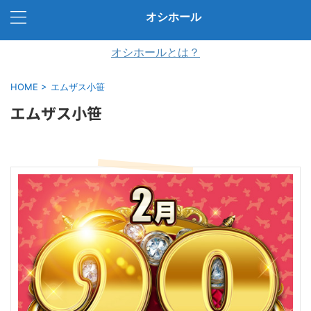
オシホール
オシホールとは？
HOME
>
エムザス小笹
エムザス小笹