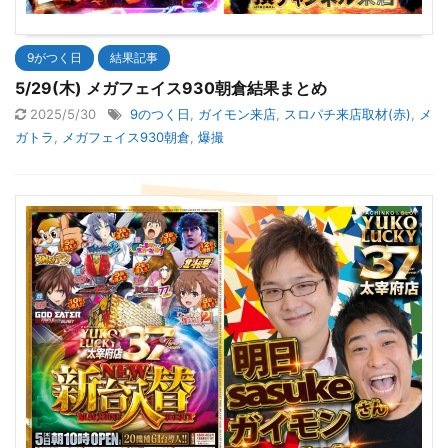
9がつく日
結果記事
5/29(木) メガフェイス930朝倉結果まとめ
2025/5/30
9のつく日
,
ガイモン来店
,
スロパチ来店取材(赤)
,
メ
ガトラ
,
メガフェイス930朝倉
,
爆撮