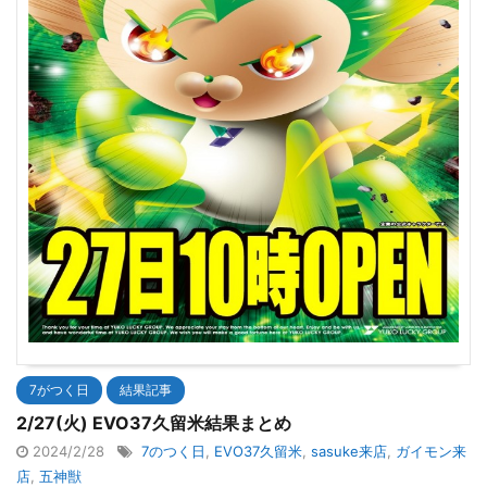
7がつく日
結果記事
2/27(火) EVO37久留米結果まとめ
2024/2/28
7のつく日
,
EVO37久留米
,
sasuke来店
,
ガイモン来
店
,
五神獣