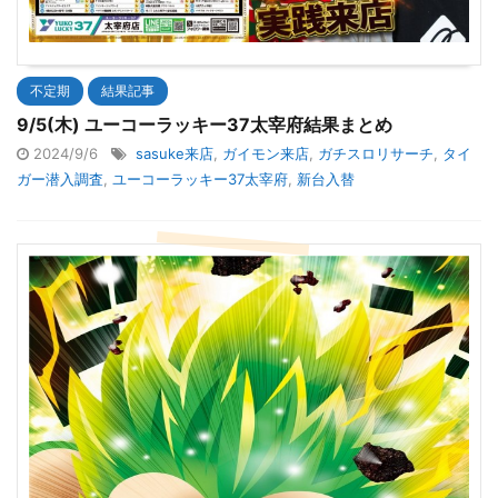
不定期
結果記事
9/5(木) ユーコーラッキー37太宰府結果まとめ
2024/9/6
sasuke来店
,
ガイモン来店
,
ガチスロリサーチ
,
タイ
ガー潜入調査
,
ユーコーラッキー37太宰府
,
新台入替