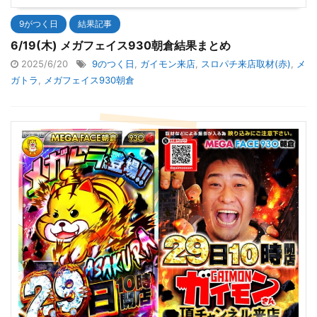
9がつく日
結果記事
6/19(木) メガフェイス930朝倉結果まとめ
2025/6/20
9のつく日
,
ガイモン来店
,
スロパチ来店取材(赤)
,
メ
ガトラ
,
メガフェイス930朝倉