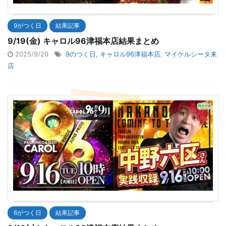
9がつく日
結果記事
9/19(金) キャロル96津福本店結果まとめ
2025/9/20
9のつく日
,
キャロル96津福本店
,
マイケルシータ来
店
6がつく日
結果記事