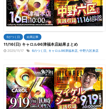
6がつく日
結果記事
11/16(日) キャロル96津福本店結果まとめ
2025/11/17
6のつく日
,
キャロル96津福本店
,
中野六区来店