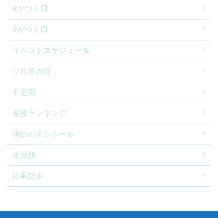
8がつく日
9がつく日
イベントスケジュール
ゾロ目の日
不定期
差枚ランキング
明日のオシホール
未分類
結果記事