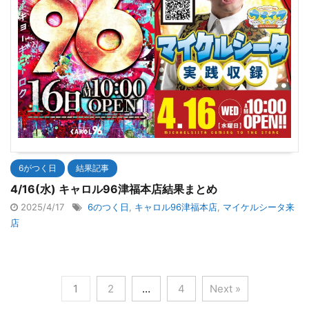
6がつく日
結果記事
4/16(水) キャロル96津福本店結果まとめ
2025/4/17
6のつく日
,
キャロル96津福本店
,
マイケルシータ来
店
1
2
…
4
Next »