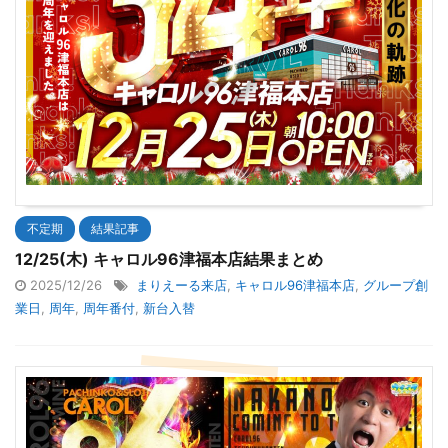
不定期
結果記事
12/25(木) キャロル96津福本店結果まとめ
2025/12/26
まりえーる来店
,
キャロル96津福本店
,
グループ創
業日
,
周年
,
周年番付
,
新台入替