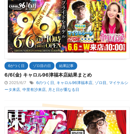
6がつく日
ゾロ目の日
結果記事
6/6(金) キャロル96津福本店結果まとめ
2025/6/7
6のつく日
,
キャロル96津福本店
,
ゾロ目
,
マイケルシ
ータ来店
,
中里有沙来店
,
月と日が重なる日