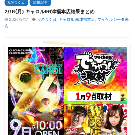
6がつく日
結果記事
2/16(月) キャロル96津福本店結果まとめ
2026/2/17
6のつく日
,
キャロル96津福本店
,
マイケルシータ来
店