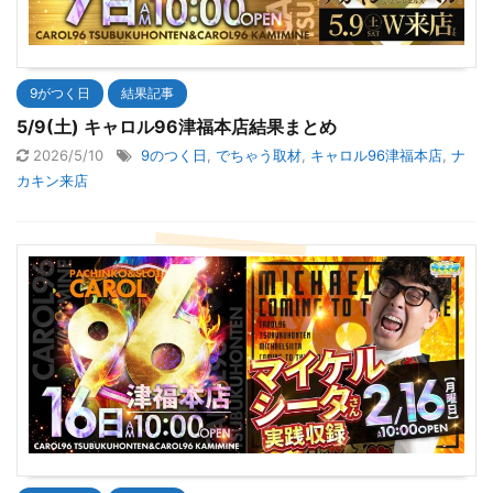
9がつく日
結果記事
5/9(土) キャロル96津福本店結果まとめ
2026/5/10
9のつく日
,
でちゃう取材
,
キャロル96津福本店
,
ナ
カキン来店