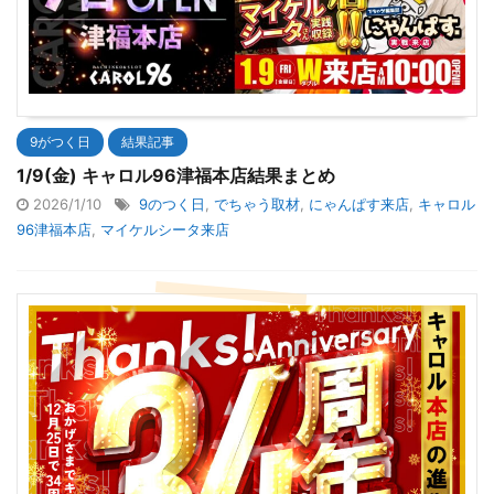
9がつく日
結果記事
1/9(金) キャロル96津福本店結果まとめ
2026/1/10
9のつく日
,
でちゃう取材
,
にゃんぱす来店
,
キャロル
96津福本店
,
マイケルシータ来店