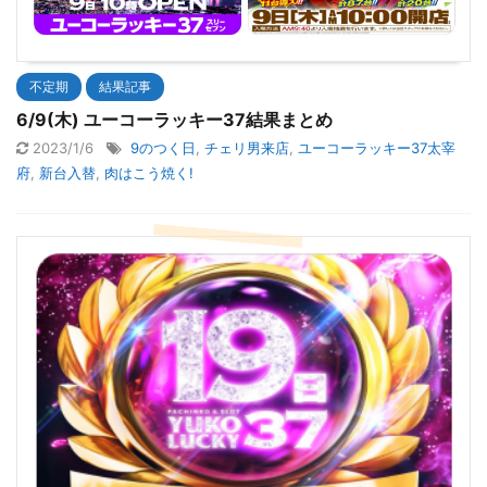
不定期
結果記事
6/9(木) ユーコーラッキー37結果まとめ
2023/1/6
9のつく日
,
チェリ男来店
,
ユーコーラッキー37太宰
府
,
新台入替
,
肉はこう焼く!