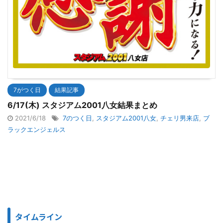
7がつく日
結果記事
6/17(木) スタジアム2001八女結果まとめ
2021/6/18
7のつく日
,
スタジアム2001八女
,
チェリ男来店
,
ブ
ラックエンジェルス
タイムライン