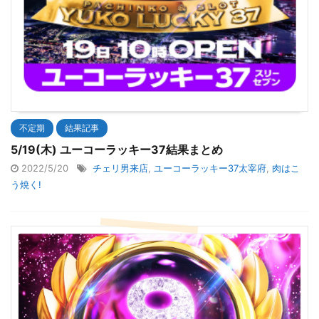
不定期
結果記事
5/19(木) ユーコーラッキー37結果まとめ
2022/5/20
チェリ男来店
,
ユーコーラッキー37太宰府
,
肉はこ
う焼く!