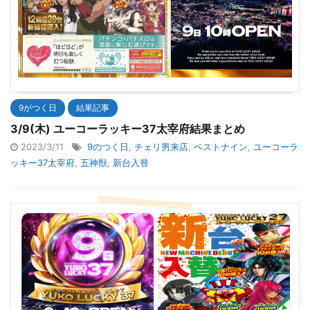
9がつく日
結果記事
3/9(木) ユーコーラッキー37太宰府結果まとめ
2023/3/11
9のつく日
,
チェリ男来店
,
ベストナイン
,
ユーコーラ
ッキー37太宰府
,
五神獣
,
新台入替