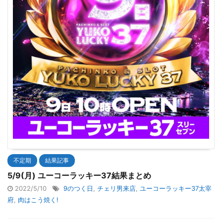
不定期
結果記事
5/9(月) ユーコーラッキー37結果まとめ
2022/5/10
9のつく日
,
チェリ男来店
,
ユーコーラッキー37太宰
府
,
肉はこう焼く!