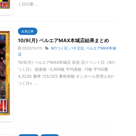
く日の新 ...
結果記事
10/9(月) ベルエアMAX本城店結果まとめ
2023/10/10
9のつく日
,
パチ王伝
,
ベルエアMAX本城
店
10/9(月) ベルエアMAX本城店 状況 旧イベント日（9の
つく日） 総差枚 -3,809枚 平均差枚 -11枚 平均G数
4,323G 勝率 125/325 事前情報 オシホール管理人9が
つく日× ...