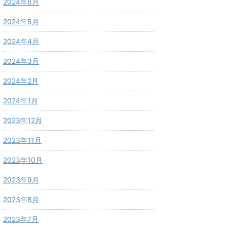
2024年6月
2024年5月
2024年4月
2024年3月
2024年2月
2024年1月
2023年12月
2023年11月
2023年10月
2023年9月
2023年8月
2023年7月