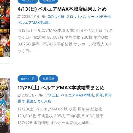
4/13(日) ベルエアMAX本城店結果まとめ
2025/4/14
3のつく日
,
スロットハンター
,
パチ王伝
,
ベルエアMAX本城店
4/13(日) ベルエアMAX本城店 状況 旧イベント日（3の
つく日） 総差枚 98,067枚 平均差枚 230枚 平均G数
3,675G 勝率 175/425 事前情報 オシホール管理人3が
つく日× ...
8がつく日
結果記事
12/28(土) ベルエアMAX本城結果まとめ
2025/1/7
パチ王伝
,
ベルエアMAX本城店
,
周年
,
周年
番付
,
夏生ひまり来店
12/28(土) ベルエアMAX本城 状況 周年🍰 総差枚
129,803枚 平均差枚 305枚 平均G数 5,103G 勝率
187/425 事前情報 オシホール管理人周年 ...