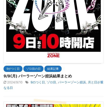
9がつく日
ゾロ目の日
結果記事
9/9(月) パーラーゾーン姪浜結果まとめ
2024/9/10
9のつく日
,
ゾロ目
,
パーラーゾーン姪浜
,
月と日が重
なる日