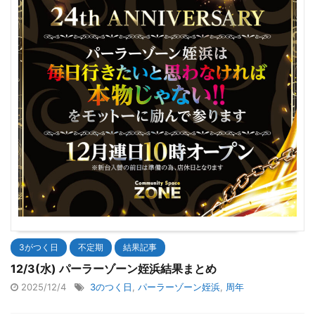
3がつく日
不定期
結果記事
12/3(水) パーラーゾーン姪浜結果まとめ
2025/12/4
3のつく日
,
パーラーゾーン姪浜
,
周年