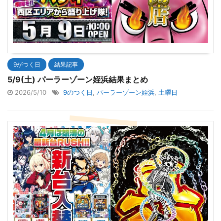
9がつく日
結果記事
5/9(土) パーラーゾーン姪浜結果まとめ
2026/5/10
9のつく日
,
パーラーゾーン姪浜
,
土曜日