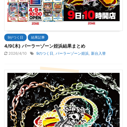
9がつく日
結果記事
4/9(木) パーラーゾーン姪浜結果まとめ
2026/4/10
9のつく日
,
パーラーゾーン姪浜
,
新台入替