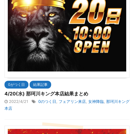
0がつく日
結果記事
4/20(水) 那珂川キング本店結果まとめ
2022/4/21
0のつく日
,
フェアリン来店
,
女神降臨
,
那珂川キング
本店