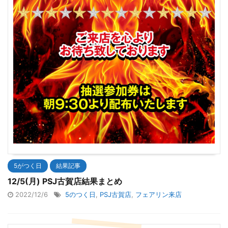
5がつく日
結果記事
12/5(月) PSJ古賀店結果まとめ
2022/12/6
5のつく日
,
PSJ古賀店
,
フェアリン来店