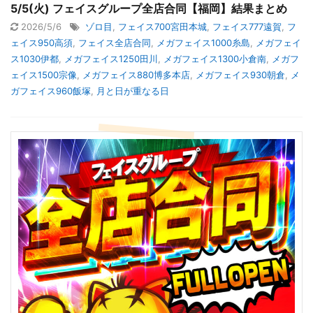
5/5(火) フェイスグループ全店合同【福岡】結果まとめ
2026/5/6
ゾロ目
,
フェイス700宮田本城
,
フェイス777遠賀
,
フ
ェイス950高須
,
フェイス全店合同
,
メガフェイス1000糸島
,
メガフェイ
ス1030伊都
,
メガフェイス1250田川
,
メガフェイス1300小倉南
,
メガフ
ェイス1500宗像
,
メガフェイス880博多本店
,
メガフェイス930朝倉
,
メ
ガフェイス960飯塚
,
月と日が重なる日