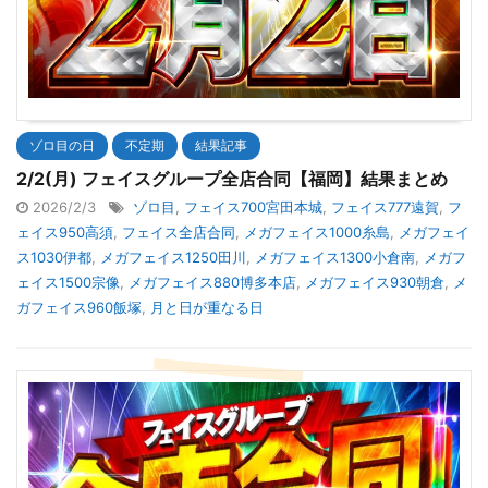
ゾロ目の日
不定期
結果記事
2/2(月) フェイスグループ全店合同【福岡】結果まとめ
2026/2/3
ゾロ目
,
フェイス700宮田本城
,
フェイス777遠賀
,
フ
ェイス950高須
,
フェイス全店合同
,
メガフェイス1000糸島
,
メガフェイ
ス1030伊都
,
メガフェイス1250田川
,
メガフェイス1300小倉南
,
メガフ
ェイス1500宗像
,
メガフェイス880博多本店
,
メガフェイス930朝倉
,
メ
ガフェイス960飯塚
,
月と日が重なる日