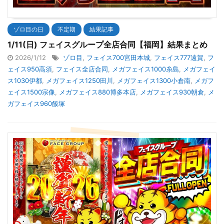
ゾロ目の日
不定期
結果記事
1/11(日) フェイスグループ全店合同【福岡】結果まとめ
2026/1/12
ゾロ目
,
フェイス700宮田本城
,
フェイス777遠賀
,
フ
ェイス950高須
,
フェイス全店合同
,
メガフェイス1000糸島
,
メガフェイ
ス1030伊都
,
メガフェイス1250田川
,
メガフェイス1300小倉南
,
メガフ
ェイス1500宗像
,
メガフェイス880博多本店
,
メガフェイス930朝倉
,
メ
ガフェイス960飯塚