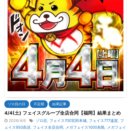
ゾロ目の日
不定期
結果記事
4/4(土) フェイスグループ全店合同【福岡】結果まとめ
2026/4/6
ゾロ目
,
フェイス700宮田本城
,
フェイス777遠賀
,
フ
ェイス950高須
,
フェイス全店合同
,
メガフェイス1000糸島
,
メガフェイ