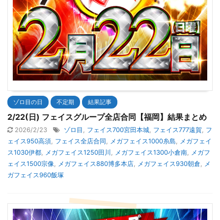
ゾロ目の日
不定期
結果記事
2/22(日) フェイスグループ全店合同【福岡】結果まとめ
2026/2/23
ゾロ目
,
フェイス700宮田本城
,
フェイス777遠賀
,
フ
ェイス950高須
,
フェイス全店合同
,
メガフェイス1000糸島
,
メガフェイ
ス1030伊都
,
メガフェイス1250田川
,
メガフェイス1300小倉南
,
メガフ
ェイス1500宗像
,
メガフェイス880博多本店
,
メガフェイス930朝倉
,
メ
ガフェイス960飯塚