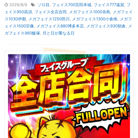
2026/8/9
ゾロ目
,
フェイス700宮田本城
,
フェイス777遠賀
,
フ
ェイス950高須
,
フェイス全店合同
,
メガフェイス1000糸島
,
メガフェイ
ス1030伊都
,
メガフェイス1250田川
,
メガフェイス1300小倉南
,
メガフ
ェイス1500宗像
,
メガフェイス880博多本店
,
メガフェイス930朝倉
,
メ
ガフェイス960飯塚
,
月と日が重なる日