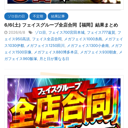
ゾロ目の日
不定期
結果記事
6/6(土) フェイスグループ全店合同【福岡】結果まとめ
2026/6/8
ゾロ目
,
フェイス700宮田本城
,
フェイス777遠賀
,
フ
ェイス950高須
,
フェイス全店合同
,
メガフェイス1000糸島
,
メガフェイ
ス1030伊都
,
メガフェイス1250田川
,
メガフェイス1300小倉南
,
メガフ
ェイス1500宗像
,
メガフェイス880博多本店
,
メガフェイス930朝倉
,
メ
ガフェイス960飯塚
,
月と日が重なる日