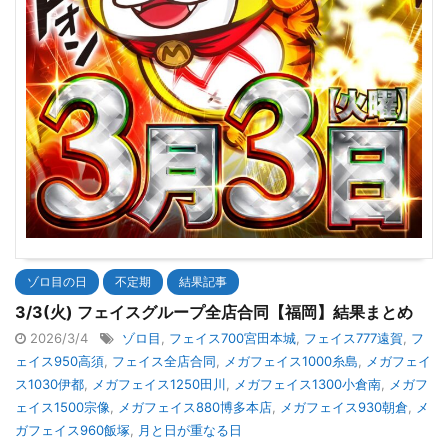
ゾロ目の日
不定期
結果記事
3/3(火) フェイスグループ全店合同【福岡】結果まとめ
2026/3/4
ゾロ目
,
フェイス700宮田本城
,
フェイス777遠賀
,
フ
ェイス950高須
,
フェイス全店合同
,
メガフェイス1000糸島
,
メガフェイ
ス1030伊都
,
メガフェイス1250田川
,
メガフェイス1300小倉南
,
メガフ
ェイス1500宗像
,
メガフェイス880博多本店
,
メガフェイス930朝倉
,
メ
ガフェイス960飯塚
,
月と日が重なる日