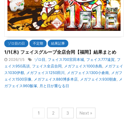
ゾロ目の日
不定期
結果記事
1/1(木) フェイスグループ全店合同【福岡】結果まとめ
2026/1/5
ゾロ目
,
フェイス700宮田本城
,
フェイス777遠賀
,
フ
ェイス950高須
,
フェイス全店合同
,
メガフェイス1000糸島
,
メガフェイ
ス1030伊都
,
メガフェイス1250田川
,
メガフェイス1300小倉南
,
メガフ
ェイス1500宗像
,
メガフェイス880博多本店
,
メガフェイス930朝倉
,
メ
ガフェイス960飯塚
,
月と日が重なる日
1
2
3
Next »