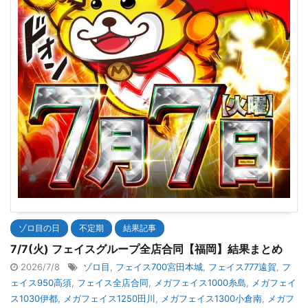
ゾロ目の日
不定期
結果記事
7/7(火) フェイスグループ全店合同【福岡】結果まとめ
2026/7/8
ゾロ目
,
フェイス700宮田本城
,
フェイス777遠賀
,
フ
ェイス950高須
,
フェイス全店合同
,
メガフェイス1000糸島
,
メガフェイ
ス1030伊都
,
メガフェイス1250田川
,
メガフェイス1300小倉南
,
メガフ