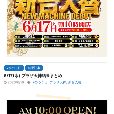
7がつく日
結果記事
6/17(水) プラザ天神結果まとめ
2026/6/18
7のつく日
,
プラザ天神
,
新台入替