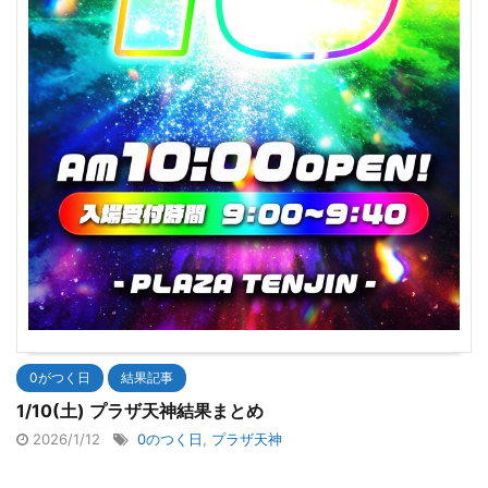
0がつく日
結果記事
1/10(土) プラザ天神結果まとめ
2026/1/12
0のつく日
,
プラザ天神