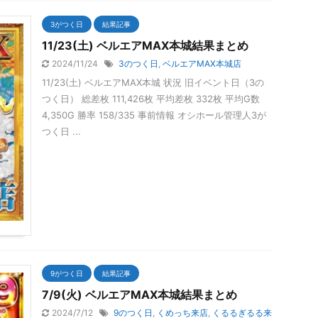
3がつく日
結果記事
11/23(土) ベルエアMAX本城結果まとめ
2024/11/24
3のつく日
,
ベルエアMAX本城店
11/23(土) ベルエアMAX本城 状況 旧イベント日（3の
つく日） 総差枚 111,426枚 平均差枚 332枚 平均G数
4,350G 勝率 158/335 事前情報 オシホール管理人3が
つく日 ...
9がつく日
結果記事
7/9(火) ベルエアMAX本城結果まとめ
2024/7/12
9のつく日
,
くめっち来店
,
くるるぎるる来