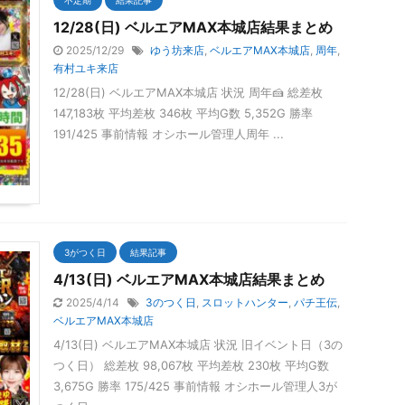
12/28(日) ベルエアMAX本城店結果まとめ
2025/12/29
ゆう坊来店
,
ベルエアMAX本城店
,
周年
,
有村ユキ来店
12/28(日) ベルエアMAX本城店 状況 周年🍰 総差枚
147,183枚 平均差枚 346枚 平均G数 5,352G 勝率
191/425 事前情報 オシホール管理人周年 ...
3がつく日
結果記事
4/13(日) ベルエアMAX本城店結果まとめ
2025/4/14
3のつく日
,
スロットハンター
,
パチ王伝
,
ベルエアMAX本城店
4/13(日) ベルエアMAX本城店 状況 旧イベント日（3の
つく日） 総差枚 98,067枚 平均差枚 230枚 平均G数
3,675G 勝率 175/425 事前情報 オシホール管理人3が