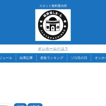
スロット無料案内所
オシホールとは？
ジュール
結果記事
差枚ランキング
ゾロ目の日
オシホ
不定期
結果記事