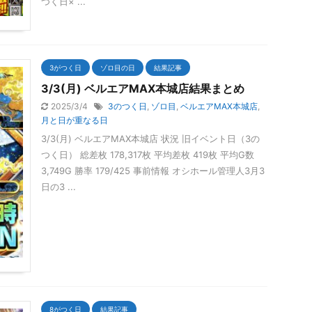
つく日× ...
3がつく日
ゾロ目の日
結果記事
3/3(月) ベルエアMAX本城店結果まとめ
2025/3/4
3のつく日
,
ゾロ目
,
ベルエアMAX本城店
,
月と日が重なる日
3/3(月) ベルエアMAX本城店 状況 旧イベント日（3の
つく日） 総差枚 178,317枚 平均差枚 419枚 平均G数
3,749G 勝率 179/425 事前情報 オシホール管理人3月3
日の3 ...
8がつく日
結果記事