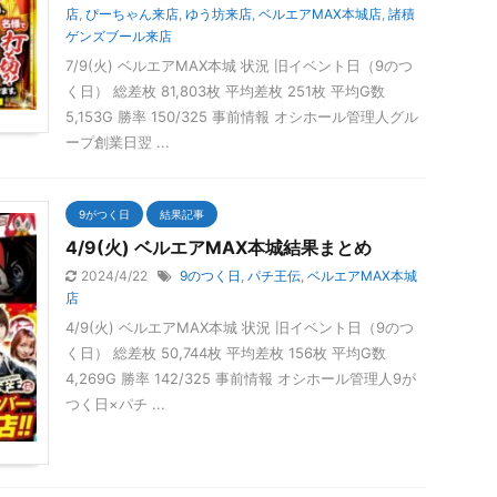
店
,
ぴーちゃん来店
,
ゆう坊来店
,
ベルエアMAX本城店
,
諸積
ゲンズブール来店
7/9(火) ベルエアMAX本城 状況 旧イベント日（9のつ
く日） 総差枚 81,803枚 平均差枚 251枚 平均G数
5,153G 勝率 150/325 事前情報 オシホール管理人グル
ープ創業日翌 ...
9がつく日
結果記事
4/9(火) ベルエアMAX本城結果まとめ
2024/4/22
9のつく日
,
パチ王伝
,
ベルエアMAX本城
店
4/9(火) ベルエアMAX本城 状況 旧イベント日（9のつ
く日） 総差枚 50,744枚 平均差枚 156枚 平均G数
4,269G 勝率 142/325 事前情報 オシホール管理人9が
つく日×パチ ...