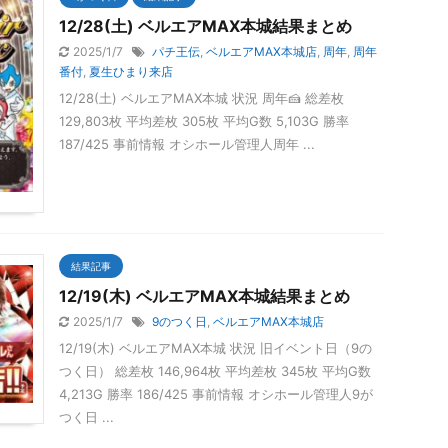
12/28(土) ベルエアMAX本城結果まとめ
2025/1/7
パチ王伝
,
ベルエアMAX本城店
,
周年
,
周年
番付
,
夏生ひまり来店
12/28(土) ベルエアMAX本城 状況 周年🍰 総差枚
129,803枚 平均差枚 305枚 平均G数 5,103G 勝率
187/425 事前情報 オシホール管理人周年 ...
結果記事
12/19(木) ベルエアMAX本城結果まとめ
2025/1/7
9のつく日
,
ベルエアMAX本城店
12/19(木) ベルエアMAX本城 状況 旧イベント日（9の
つく日） 総差枚 146,964枚 平均差枚 345枚 平均G数
4,213G 勝率 186/425 事前情報 オシホール管理人9が
つく日 ...