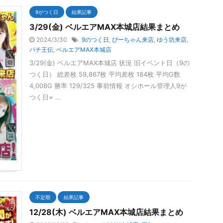
9がつく日
結果記事
3/29(金) ベルエアMAX本城店結果まとめ
2024/3/30
9のつく日
,
ぴーちゃん来店
,
ゆう坊来店
,
パチ王伝
,
ベルエアMAX本城店
3/29(金) ベルエアMAX本城店 状況 旧イベント日（9の
つく日） 総差枚 59,867枚 平均差枚 184枚 平均G数
4,008G 勝率 129/325 事前情報 オシホール管理人9が
つく日× ...
不定期
結果記事
12/28(木) ベルエアMAX本城店結果まとめ