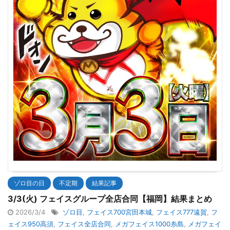
ゾロ目の日
不定期
結果記事
3/3(火) フェイスグループ全店合同【福岡】結果まとめ
2026/3/4
ゾロ目
,
フェイス700宮田本城
,
フェイス777遠賀
,
フ
ェイス950高須
,
フェイス全店合同
,
メガフェイス1000糸島
,
メガフェイ