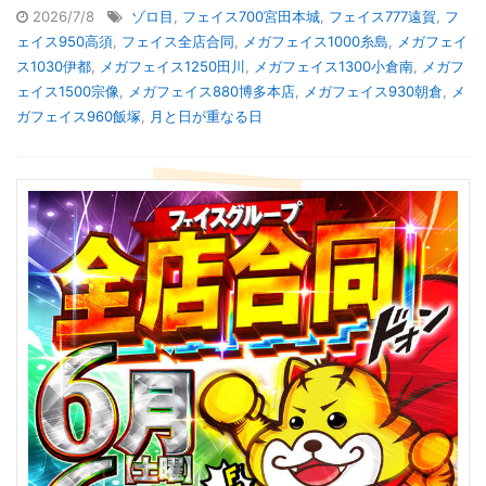
2026/7/8
ゾロ目
,
フェイス700宮田本城
,
フェイス777遠賀
,
フ
ェイス950高須
,
フェイス全店合同
,
メガフェイス1000糸島
,
メガフェイ
ス1030伊都
,
メガフェイス1250田川
,
メガフェイス1300小倉南
,
メガフ
ェイス1500宗像
,
メガフェイス880博多本店
,
メガフェイス930朝倉
,
メ
ガフェイス960飯塚
,
月と日が重なる日