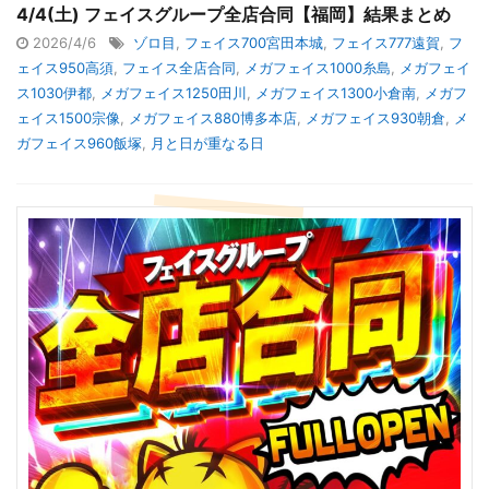
4/4(土) フェイスグループ全店合同【福岡】結果まとめ
2026/4/6
ゾロ目
,
フェイス700宮田本城
,
フェイス777遠賀
,
フ
ェイス950高須
,
フェイス全店合同
,
メガフェイス1000糸島
,
メガフェイ
ス1030伊都
,
メガフェイス1250田川
,
メガフェイス1300小倉南
,
メガフ
ェイス1500宗像
,
メガフェイス880博多本店
,
メガフェイス930朝倉
,
メ
ガフェイス960飯塚
,
月と日が重なる日