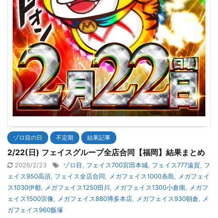
ゾロ目の日
不定期
結果記事
2/22(日) フェイスグループ全店合同【福岡】結果まとめ
2026/2/23
ゾロ目
,
フェイス700宮田本城
,
フェイス777遠賀
,
フ
ェイス950高須
,
フェイス全店合同
,
メガフェイス1000糸島
,
メガフェイ
ス1030伊都
,
メガフェイス1250田川
,
メガフェイス1300小倉南
,
メガフ
ェイス1500宗像
,
メガフェイス880博多本店
,
メガフェイス930朝倉
,
メ
ガフェイス960飯塚