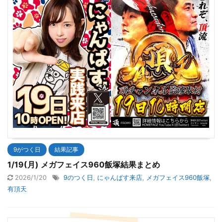
9がつく日
結果記事
1/19(月) メガフェイス960飯塚結果まとめ
2026/1/20
9のつく日
,
にゃんぱす来店
,
メガフェイス960飯塚
,
有頂天