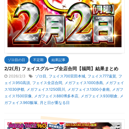
ゾロ目の日
不定期
結果記事
2/2(月) フェイスグループ全店合同【福岡】結果まとめ
2026/2/3
ゾロ目
,
フェイス700宮田本城
,
フェイス777遠賀
,
フ
ェイス950高須
,
フェイス全店合同
,
メガフェイス1000糸島
,
メガフェイ
ス1030伊都
,
メガフェイス1250田川
,
メガフェイス1300小倉南
,
メガフ
ェイス1500宗像
,
メガフェイス880博多本店
,
メガフェイス930朝倉
,
メ
ガフェイス960飯塚
,
月と日が重なる日