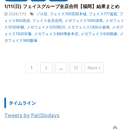
1/11(日) フェイスグループ全店合同【福岡】結果まとめ
2026/1/12
ゾロ目
,
フェイス700宮田本城
,
フェイス777遠賀
,
フ
ェイス950高須
,
フェイス全店合同
,
メガフェイス1000糸島
,
メガフェイ
ス1030伊都
,
メガフェイス1250田川
,
メガフェイス1300小倉南
,
メガフ
ェイス1500宗像
,
メガフェイス880博多本店
,
メガフェイス930朝倉
,
メ
ガフェイス960飯塚
1
2
…
10
Next »
タイムライン
Tweets by PatiSlodays