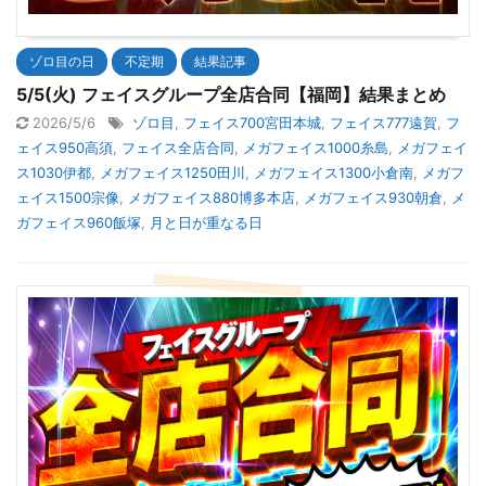
ゾロ目の日
不定期
結果記事
5/5(火) フェイスグループ全店合同【福岡】結果まとめ
2026/5/6
ゾロ目
,
フェイス700宮田本城
,
フェイス777遠賀
,
フ
ェイス950高須
,
フェイス全店合同
,
メガフェイス1000糸島
,
メガフェイ
ス1030伊都
,
メガフェイス1250田川
,
メガフェイス1300小倉南
,
メガフ
ェイス1500宗像
,
メガフェイス880博多本店
,
メガフェイス930朝倉
,
メ
ガフェイス960飯塚
,
月と日が重なる日