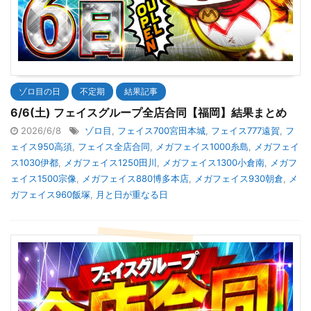
ゾロ目の日
不定期
結果記事
6/6(土) フェイスグループ全店合同【福岡】結果まとめ
2026/6/8
ゾロ目
,
フェイス700宮田本城
,
フェイス777遠賀
,
フ
ェイス950高須
,
フェイス全店合同
,
メガフェイス1000糸島
,
メガフェイ
ス1030伊都
,
メガフェイス1250田川
,
メガフェイス1300小倉南
,
メガフ
ェイス1500宗像
,
メガフェイス880博多本店
,
メガフェイス930朝倉
,
メ
ガフェイス960飯塚
,
月と日が重なる日