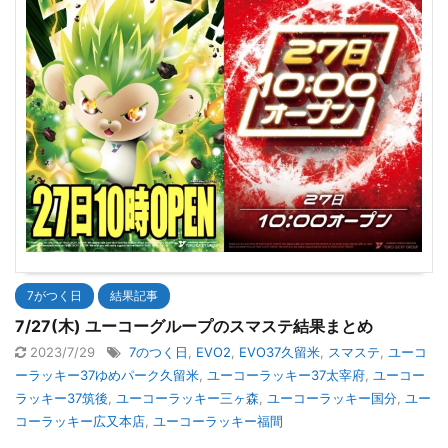
7がつく日
結果記事
7/27(木) ユーコーグループのスマステ結果まとめ
2023/7/29
7のつく日
,
EVO2
,
EVO37久留米
,
スマステ
,
ユーコ
ーラッキー37ゆめパーク久留米
,
ユーコーラッキー37太宰府
,
ユーコー
ラッキー37筑後
,
ユーコーラッキー三ヶ森
,
ユーコーラッキー国分
,
ユー
コーラッキー広又本店
,
ユーコーラッキー福間