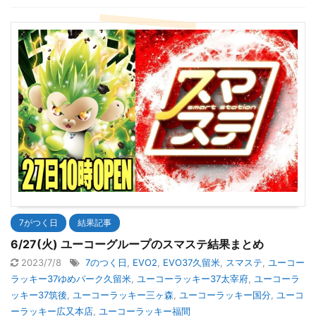
7がつく日
結果記事
6/27(火) ユーコーグループのスマステ結果まとめ
2023/7/8
7のつく日
,
EVO2
,
EVO37久留米
,
スマステ
,
ユーコー
ラッキー37ゆめパーク久留米
,
ユーコーラッキー37太宰府
,
ユーコーラ
ッキー37筑後
,
ユーコーラッキー三ヶ森
,
ユーコーラッキー国分
,
ユーコ
ーラッキー広又本店
,
ユーコーラッキー福間