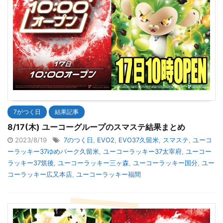
7がつく日
結果記事
8/17(木) ユーコーグループのスマステ結果まとめ
2023/8/19
7のつく日
,
EVO2
,
EVO37久留米
,
スマステ
,
ユーコ
ーラッキー37ゆめパーク久留米
,
ユーコーラッキー37太宰府
,
ユーコー
ラッキー37筑後
,
ユーコーラッキー三ヶ森
,
ユーコーラッキー国分
,
ユー
コーラッキー広又本店
,
ユーコーラッキー福間