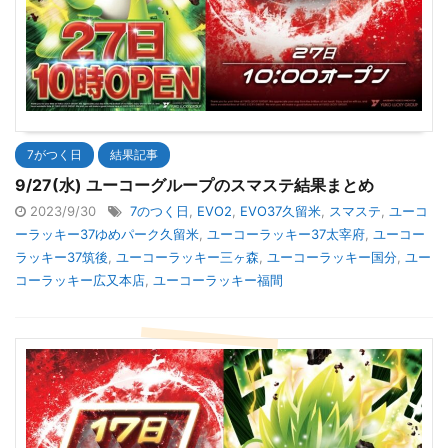
7がつく日
結果記事
9/27(水) ユーコーグループのスマステ結果まとめ
2023/9/30
7のつく日
,
EVO2
,
EVO37久留米
,
スマステ
,
ユーコ
ーラッキー37ゆめパーク久留米
,
ユーコーラッキー37太宰府
,
ユーコー
ラッキー37筑後
,
ユーコーラッキー三ヶ森
,
ユーコーラッキー国分
,
ユー
コーラッキー広又本店
,
ユーコーラッキー福間