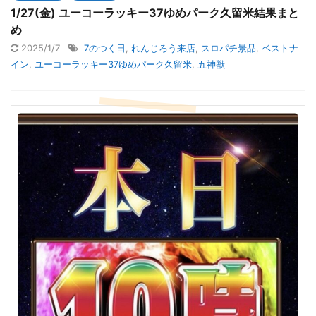
1/27(金) ユーコーラッキー37ゆめパーク久留米結果まと
め
2025/1/7
7のつく日
,
れんじろう来店
,
スロパチ景品
,
ベストナ
イン
,
ユーコーラッキー37ゆめパーク久留米
,
五神獣