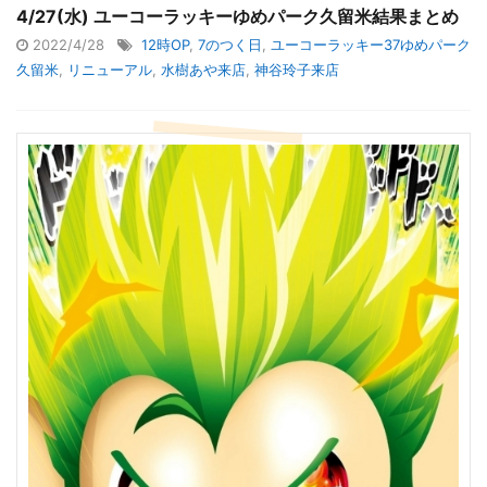
4/27(水) ユーコーラッキーゆめパーク久留米結果まとめ
2022/4/28
12時OP
,
7のつく日
,
ユーコーラッキー37ゆめパーク
久留米
,
リニューアル
,
水樹あや来店
,
神谷玲子来店