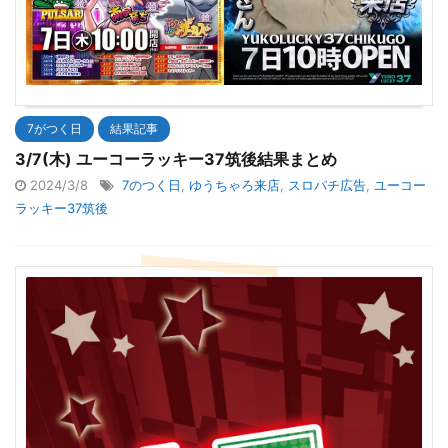
7がつく日
結果記事
3/7(木) ユーコーラッキー37筑後結果まとめ
2024/3/8
7のつく日
,
ゆうちゃろ来店
,
スロパチ広告
,
ユーコー
ラッキー37筑後