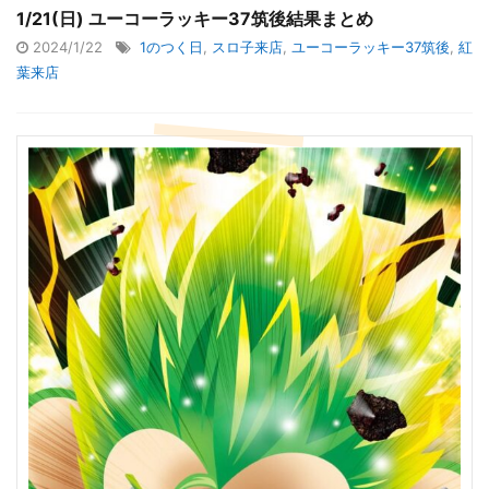
1/21(日) ユーコーラッキー37筑後結果まとめ
2024/1/22
1のつく日
,
スロ子来店
,
ユーコーラッキー37筑後
,
紅
葉来店