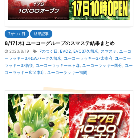
7がつく日
結果記事
8/17(木) ユーコーグループのスマステ結果まとめ
2023/8/19
7のつく日
,
EVO2
,
EVO37久留米
,
スマステ
,
ユーコ
ーラッキー37ゆめパーク久留米
,
ユーコーラッキー37太宰府
,
ユーコー
ラッキー37筑後
,
ユーコーラッキー三ヶ森
,
ユーコーラッキー国分
,
ユー
コーラッキー広又本店
,
ユーコーラッキー福間