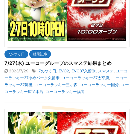
7がつく日
結果記事
7/27(木) ユーコーグループのスマステ結果まとめ
2023/7/29
7のつく日
,
EVO2
,
EVO37久留米
,
スマステ
,
ユーコ
ーラッキー37ゆめパーク久留米
,
ユーコーラッキー37太宰府
,
ユーコー
ラッキー37筑後
,
ユーコーラッキー三ヶ森
,
ユーコーラッキー国分
,
ユー
コーラッキー広又本店
,
ユーコーラッキー福間