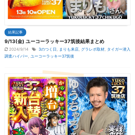
結果記事
9/13(金) ユーコーラッキー37筑後結果まとめ
2024/9/14
3のつく日
,
まりも来店
,
グラレポ取材
,
タイガー潜入
調査ハイパー
,
ユーコーラッキー37筑後