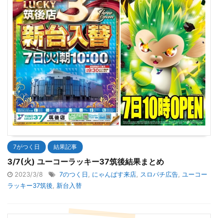
7がつく日
結果記事
3/7(火) ユーコーラッキー37筑後結果まとめ
2023/3/8
7のつく日
,
にゃんぱす来店
,
スロパチ広告
,
ユーコー
ラッキー37筑後
,
新台入替