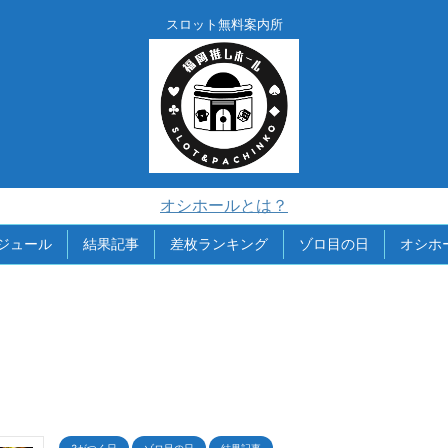
スロット無料案内所
オシホールとは？
ジュール
結果記事
差枚ランキング
ゾロ目の日
オシホ
3がつく日
ゾロ目の日
結果記事