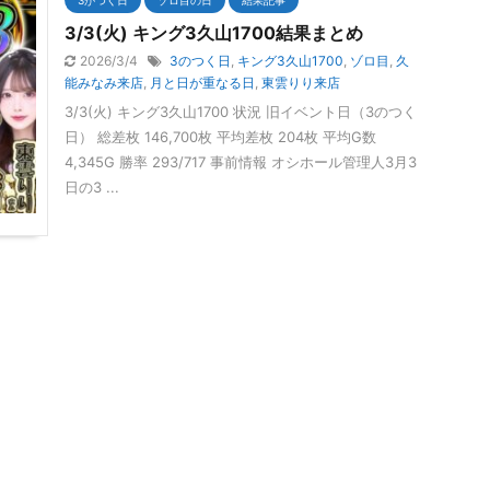
3/3(火) キング3久山1700結果まとめ
2026/3/4
3のつく日
,
キング3久山1700
,
ゾロ目
,
久
能みなみ来店
,
月と日が重なる日
,
東雲りり来店
3/3(火) キング3久山1700 状況 旧イベント日（3のつく
日） 総差枚 146,700枚 平均差枚 204枚 平均G数
4,345G 勝率 293/717 事前情報 オシホール管理人3月3
日の3 ...