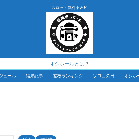
スロット無料案内所
オシホールとは？
ジュール
結果記事
差枚ランキング
ゾロ目の日
オシホ
不定期
結果記事